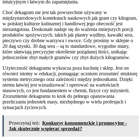
intuicyjnym i łatwym do zapamiętania.
Choć dekagram nie jest tak powszechnie używany w
międzynarodowych kontekstach naukowych jak gram czy kilogram,
w polskiej kulturze kulinarnej i handlowej jego obecność jest
niezastąpiona. Doskonale nadaje się do ważenia mniejszych porcji
produktów spożywczych, takich jak plastry wędliny, kawałki sera,
pieczywo czy drobne warzywa i owoce. Gdy prosimy w sklepie o
20 dag szynki, 30 dag sera – są to standardowe, wygodne miary,
które ułatwiają precyzyjne określenie pożądanej ilości, unikając
jednocześnie zbyt małych gramów czy zbyt dużych kilogramów.
Użyteczność dekagramu wykracza poza kuchnię i sklep. Jest on
również istotny w edukacji, pomagając uczniom zrozumieć strukturę
systemu metrycznego oraz zależności między jednostkami. Dzięki
niemu łatwiej jest wizualizować i operować na wartościach
masowych, co jest fundamentem w chemii, fizyce czy inżynierii.
Zrozumienie dekagramu to krok do pełnego opanowania
przeliczania jednostek masy, niezbędnego w wielu profesjach i
sytuacjach życiowych.
Przeczytaj też:
Konkursy konsumenckie i promocyjne -
Jak skutecznie wspierać sprzedaż?