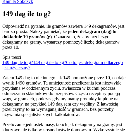
Kamila Sobczyk
149 dag ile to g?
Odpowiedź na pytanie, ile gramów zawiera 149 dekagramów, jest
bardzo prosta. Należy pamiętać, że
jeden dekagram (dag) to
dokładnie 10 gramów (g)
. Oznacza to, że aby przeliczyć
dekagramy na gramy, wystarczy pomnożyć liczbę dekagramów
przez 10.
Spis tresci
149 dag ile to g?
149 dag ile to kg?
Co to jest dekagram i dlaczego
jest użyteczny?
Zatem 149 dag to nic innego jak 149 pomnożone przez 10, co daje
wynik 1490 gramów. Ta umiejętność przeliczania jest niezwykle
przydatna w codziennym życiu, zwłaszcza w kuchni podczas
odmierzania składników do przepisów. Często receptury podają
wagę w gramach, podczas gdy my mamy produkty kupione na
dekagramy, na przykład 149 dag sera czy wędliny. Z łatwością
przeliczymy to na wymaganą ilość w gramach, bez potrzeby
używania specjalistycznych kalkulatorów.
Przeliczanie jednostek masy, takich jak dekagramy na gramy, jest
kluczowe nie tylko w gospodarstwie domowym. Wykorzystuje się