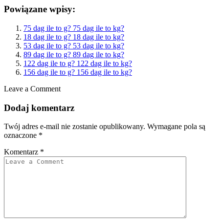
Powiązane wpisy:
75 dag ile to g? 75 dag ile to kg?
18 dag ile to g? 18 dag ile to kg?
53 dag ile to g? 53 dag ile to kg?
89 dag ile to g? 89 dag ile to kg?
122 dag ile to g? 122 dag ile to kg?
156 dag ile to g? 156 dag ile to kg?
Leave a Comment
Dodaj komentarz
Twój adres e-mail nie zostanie opublikowany.
Wymagane pola są
oznaczone
*
Komentarz
*