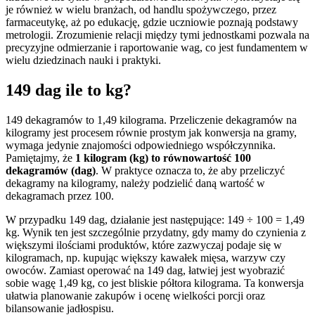
je również w wielu branżach, od handlu spożywczego, przez
farmaceutykę, aż po edukację, gdzie uczniowie poznają podstawy
metrologii. Zrozumienie relacji między tymi jednostkami pozwala na
precyzyjne odmierzanie i raportowanie wag, co jest fundamentem w
wielu dziedzinach nauki i praktyki.
149 dag ile to kg?
149 dekagramów to 1,49 kilograma. Przeliczenie dekagramów na
kilogramy jest procesem równie prostym jak konwersja na gramy,
wymaga jedynie znajomości odpowiedniego współczynnika.
Pamiętajmy, że
1 kilogram (kg) to równowartość 100
dekagramów (dag)
. W praktyce oznacza to, że aby przeliczyć
dekagramy na kilogramy, należy podzielić daną wartość w
dekagramach przez 100.
W przypadku 149 dag, działanie jest następujące: 149 ÷ 100 = 1,49
kg. Wynik ten jest szczególnie przydatny, gdy mamy do czynienia z
większymi ilościami produktów, które zazwyczaj podaje się w
kilogramach, np. kupując większy kawałek mięsa, warzyw czy
owoców. Zamiast operować na 149 dag, łatwiej jest wyobrazić
sobie wagę 1,49 kg, co jest bliskie półtora kilograma. Ta konwersja
ułatwia planowanie zakupów i ocenę wielkości porcji oraz
bilansowanie jadłospisu.