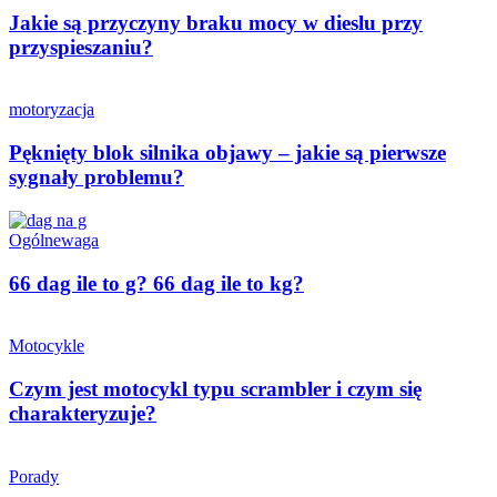
Jakie są przyczyny braku mocy w dieslu przy
przyspieszaniu?
motoryzacja
Pęknięty blok silnika objawy – jakie są pierwsze
sygnały problemu?
Ogólne
waga
66 dag ile to g? 66 dag ile to kg?
Motocykle
Czym jest motocykl typu scrambler i czym się
charakteryzuje?
Porady