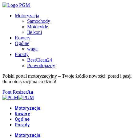
Motoryzacja
Samochody
Motocykle
Ile koni
Rowery
Ogólne
waga
Porady
BestClean24
Prawodojazdy
Polski portal motoryzacyjny – Twoje źródło nowości, porad i pasji
do motoryzacji na co dzień!
Font Resizer
Aa
Motoryzacja
Rowery
Ogólne
Porady
Motoryzacja