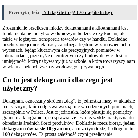
Przeczytaj też:
170 dag ile to g? 170 dag ile to kg?
Zrozumienie przeliczeń między dekagramami a kilogramami jest
fundamentalne nie tylko w domowym budżecie czy kuchni, ale
także w logistyce, transporcie towarów czy w handlu. Dokładne
przeliczanie jednostek masy zapobiega błędom w zamówieniach i
wycenach, będąc kluczowym dla precyzyjnych pomiarów w
laboratoriach, przemyśle chemicznym czy budownictwie. Jest to
umiejętność, którą nabywamy już w szkole, a która towarzyszy nam
w wielu aspektach życia zawodowego i prywatnego.
Co to jest dekagram i dlaczego jest
użyteczny?
Dekagram, oznaczany skrótem „dag”, to jednostka masy w układzie
metrycznym, która odgrywa ważną rolę w codziennych pomiarach,
szczególnie w Polsce. Jest to jednostka, która plasuje się pomiędzy
gramem a kilogramem, co sprawia, że jest niezwykle praktyczna do
określania średnich ilości produktów. Dokładnie rzecz biorąc,
jeden
dekagram równa się 10 gramom
, a co za tym idzie, 1 kilogram to
100 dekagramów. Ta prosta zależność czyni przeliczanie