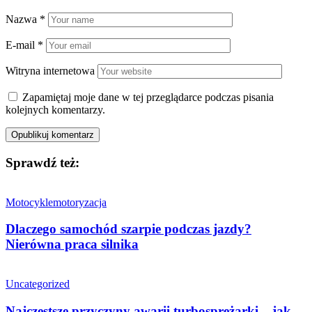
Nazwa
*
E-mail
*
Witryna internetowa
Zapamiętaj moje dane w tej przeglądarce podczas pisania
kolejnych komentarzy.
Sprawdź też:
Motocykle
motoryzacja
Dlaczego samochód szarpie podczas jazdy?
Nierówna praca silnika
Uncategorized
Najczęstsze przyczyny awarii turbosprężarki – jak