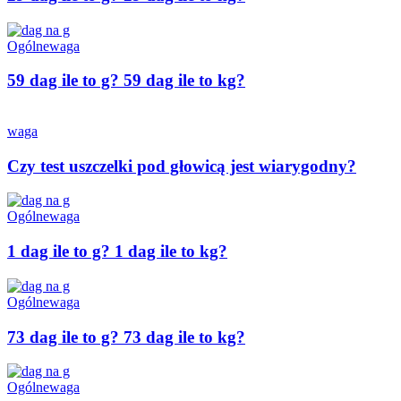
Ogólne
waga
59 dag ile to g? 59 dag ile to kg?
waga
Czy test uszczelki pod głowicą jest wiarygodny?
Ogólne
waga
1 dag ile to g? 1 dag ile to kg?
Ogólne
waga
73 dag ile to g? 73 dag ile to kg?
Ogólne
waga