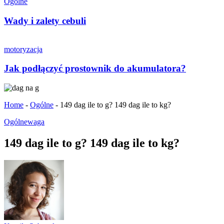
Ogólne
Wady i zalety cebuli
motoryzacja
Jak podłączyć prostownik do akumulatora?
Home
-
Ogólne
-
149 dag ile to g? 149 dag ile to kg?
Ogólne
waga
149 dag ile to g? 149 dag ile to kg?