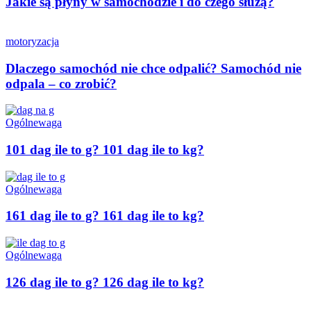
Jakie są płyny w samochodzie i do czego służą?
motoryzacja
Dlaczego samochód nie chce odpalić? Samochód nie
odpala – co zrobić?
Ogólne
waga
101 dag ile to g? 101 dag ile to kg?
Ogólne
waga
161 dag ile to g? 161 dag ile to kg?
Ogólne
waga
126 dag ile to g? 126 dag ile to kg?