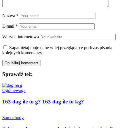
Nazwa
*
E-mail
*
Witryna internetowa
Zapamiętaj moje dane w tej przeglądarce podczas pisania
kolejnych komentarzy.
Sprawdź też:
Ogólne
waga
163 dag ile to g? 163 dag ile to kg?
Samochody