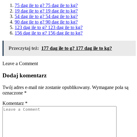
75 dag ile to g? 75 dag ile to kg?
19 dag ile to g? 19 dag ile to kg?
54 dag ile to g? 54 dag ile to kg?
90 dag ile to g? 90 dag ile to kg?
123 dag ile to g? 123 dag ile to kg?
156 dag ile to g? 156 dag ile to kg?
Przeczytaj też:
177 dag ile to g? 177 dag ile to kg?
Leave a Comment
Dodaj komentarz
Twój adres e-mail nie zostanie opublikowany.
Wymagane pola są
oznaczone
*
Komentarz
*