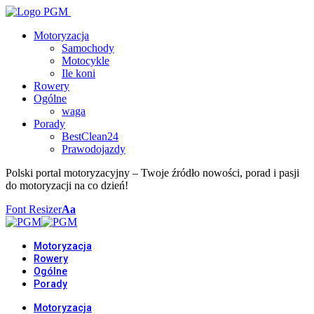
Motoryzacja
Samochody
Motocykle
Ile koni
Rowery
Ogólne
waga
Porady
BestClean24
Prawodojazdy
Polski portal motoryzacyjny – Twoje źródło nowości, porad i pasji
do motoryzacji na co dzień!
Font Resizer
Aa
Motoryzacja
Rowery
Ogólne
Porady
Motoryzacja