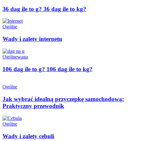
36 dag ile to g? 36 dag ile to kg?
Ogólne
Wady i zalety internetu
Ogólne
waga
106 dag ile to g? 106 dag ile to kg?
Ogólne
Jak wybrać idealną przyczepkę samochodową:
Praktyczny przewodnik
Ogólne
Wady i zalety cebuli