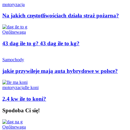
motoryzacja
Na jakich częstotliwościach działa straż pożarna?
Ogólne
waga
43 dag ile to g? 43 dag ile to kg?
Samochody
jakie przywileje mają auta hybrydowe w polsce?
motoryzacja
Ile koni
2,4 kw ile to koni?
Spodoba Ci się!
Ogólne
waga