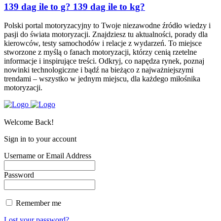
139 dag ile to g? 139 dag ile to kg?
Polski portal motoryzacyjny to Twoje niezawodne źródło wiedzy i
pasji do świata motoryzacji. Znajdziesz tu aktualności, porady dla
kierowców, testy samochodów i relacje z wydarzeń. To miejsce
stworzone z myślą o fanach motoryzacji, którzy cenią rzetelne
informacje i inspirujące treści. Odkryj, co napędza rynek, poznaj
nowinki technologiczne i bądź na bieżąco z najważniejszymi
trendami – wszystko w jednym miejscu, dla każdego miłośnika
motoryzacji.
Welcome Back!
Sign in to your account
Username or Email Address
Password
Remember me
Lost your password?