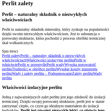
Perlit zalety
Perlit – naturalny składnik o niezwykłych
właściwościach
Perlit to naturalny składnik mineralny, który zyskuje na popularności
dzięki swoim niezwykłym właściwościom. Jest to substancja o
porowatej strukturze, która pochodzi z procesu obróbki termicznej
skał wulkanicznych.
Spis tresci
Perlit zalety
Perlit – naturalny składnik o niezwykłych
właściwościach
Właściwości izolacyjne perlitu
Perlit w
rolnictwie
Perlit w przemyśle
Perlit wady
Wysoka porowatość
perlitu
Trudności w obróbce perlitu
Wysokie koszty transportu
perlitu
Wady i zalety perlitu – Podsumowanie
Zalety perlitu
Wady
perlitu
Właściwości izolacyjne perlitu
Jedną z najważniejszych zalet perlitu jest jego zdolność do izolacji
termicznej. Dzięki swojej porowatej strukturze, perlit jest w stanie
zatrzymać ciepło, co czyni go idealnym materiałem do izolacji
budynków.
Perlit jest również niezwykle lekki, co ułatwia jego