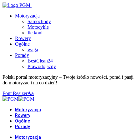
Motoryzacja
Samochody
Motocykle
Ile koni
Rowery
Ogólne
waga
Porady
BestClean24
Prawodojazdy
Polski portal motoryzacyjny – Twoje źródło nowości, porad i pasji
do motoryzacji na co dzień!
Font Resizer
Aa
Motoryzacja
Rowery
Ogólne
Porady
Motoryzacja