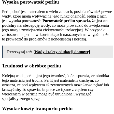
Wysoka porowatość perlitu
Perlit, choć jest materiałem o wielu zaletach, posiada również pewne
wady, które mogą wpływać na jego funkcjonalność. Jedną z nich
jest wysoka porowatość.
Porowatość perlitu sprawia, że jest on
podatny na absorpcję wody
, co może prowadzić do zwiększenia
jego masy i zmniejszenia efektywności izolacyjnej. W przypadku
zastosowania perlitu w konstrukcjach narażonych na wilgoć, może
to prowadzić do problemów z kondensacją i korozją.
Przeczytaj też:
Wady i zalety edukacji domowej
Trudności w obróbce perlitu
Kolejną wadą perlitu jest jego twardość, która sprawia, że obróbka
tego materiału jest trudna. Perlit jest materiałem kruchym, co
oznacza, że pod wpływem sił zewnętrznych może łatwo pękać lub
kruszyć się. To sprawia, że prace związane z cięciem czy
wierceniem w perlicie mogą być utrudnione i wymagać
specjalistycznego sprzętu.
Wysokie koszty transportu perlitu