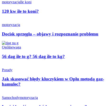
motoryzacja
Ile koni
120 kw ile to koni?
motoryzacja
Docisk sprzęgła – objawy i rozpoznanie problemu
Ogólne
waga
56 dag ile to g? 56 dag ile to kg?
Porady
Jak skasować błędy kluczykiem w Oplu metodą gaz-
hamulec?
Samochody
motoryzacja