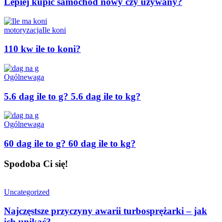
Lepiej kupić samochód nowy czy używany?
motoryzacja
Ile koni
110 kw ile to koni?
Ogólne
waga
5.6 dag ile to g? 5.6 dag ile to kg?
Ogólne
waga
60 dag ile to g? 60 dag ile to kg?
Spodoba Ci się!
Uncategorized
Najczęstsze przyczyny awarii turbosprężarki – jak
ich unikać?