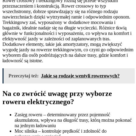
Rower crossowy i trekkingowy różnią się przede wszystkim
przeznaczeniem i konstrukcją. Rower crossowy to typ
wszechstronny, dobrze sprawdzający się na różnego rodzaju
nawierzchniach dzięki wytrzymałej ramie i odpowiednim oponom.
Trekkingowy zaś, wyposażony w dodatkowe mocowania i
bagażnik, idealnie nadaje się na długie wycieczki. Różnice tkwią
głównie w funkcjonalności i wyposażeniu, co wpływa na komfort i
efektywność jazdy w zależności od zaplanowanych tras.
Dodatkowe elementy, takie jak amortyzatory, mogą zwiększyć
wygodę jazdy na rowerze trekkingowym, co czyni go odpowiednim
wyborem dla osób podróżujących na dalsze trasy, gdzie komfort i
ładowność są istotne.
Przeczytaj też:
Jakie są rodzaje wentyli rowerowych?
Na co zwrócić uwagę przy wyborze
roweru elektrycznego?
Zasięg roweru – determinowany przez pojemność
akumulatora, wpływa na długość trasy, którą można pokonać
na jednym ładowaniu
Moc silnika – kontroluje prędkość i zdolność do