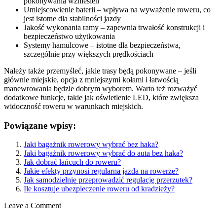
pokonywania wzniesień
Umiejscowienie baterii – wpływa na wyważenie roweru, co
jest istotne dla stabilności jazdy
Jakość wykonania ramy – zapewnia trwałość konstrukcji i
bezpieczeństwo użytkowania
Systemy hamulcowe – istotne dla bezpieczeństwa,
szczególnie przy większych prędkościach
Należy także przemyśleć, jakie trasy będą pokonywane – jeśli
głównie miejskie, opcja z mniejszymi kołami i łatwością
manewrowania będzie dobrym wyborem. Warto też rozważyć
dodatkowe funkcje, takie jak oświetlenie LED, które zwiększa
widoczność roweru w warunkach miejskich.
Powiązane wpisy:
Jaki bagażnik rowerowy wybrać bez haka?
Jaki bagażnik rowerowy wybrać do auta bez haka?
Jak dobrać łańcuch do roweru?
Jakie efekty przynosi regularna jazda na rowerze?
Jak samodzielnie przeprowadzić regulację przerzutek?
Ile kosztuje ubezpieczenie roweru od kradzieży?
Leave a Comment