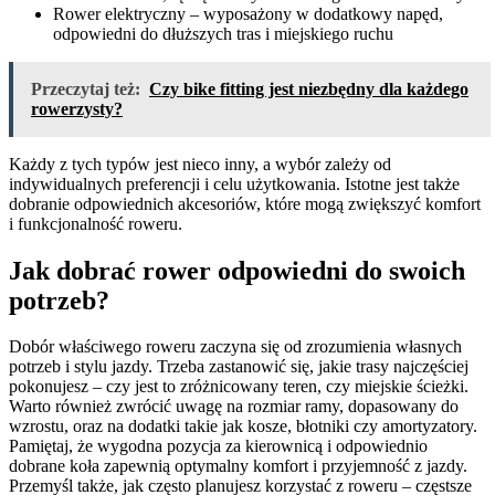
Rower elektryczny – wyposażony w dodatkowy napęd,
odpowiedni do dłuższych tras i miejskiego ruchu
Przeczytaj też:
Czy bike fitting jest niezbędny dla każdego
rowerzysty?
Każdy z tych typów jest nieco inny, a wybór zależy od
indywidualnych preferencji i celu użytkowania. Istotne jest także
dobranie odpowiednich akcesoriów, które mogą zwiększyć komfort
i funkcjonalność roweru.
Jak dobrać rower odpowiedni do swoich
potrzeb?
Dobór właściwego roweru zaczyna się od zrozumienia własnych
potrzeb i stylu jazdy. Trzeba zastanowić się, jakie trasy najczęściej
pokonujesz – czy jest to zróżnicowany teren, czy miejskie ścieżki.
Warto również zwrócić uwagę na rozmiar ramy, dopasowany do
wzrostu, oraz na dodatki takie jak kosze, błotniki czy amortyzatory.
Pamiętaj, że wygodna pozycja za kierownicą i odpowiednio
dobrane koła zapewnią optymalny komfort i przyjemność z jazdy.
Przemyśl także, jak często planujesz korzystać z roweru – częstsze