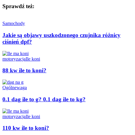
Sprawdź też:
Samochody
Jakie są objawy uszkodzonego czujnika różnicy
ciśnień dpf?
motoryzacja
Ile koni
88 kw ile to koni?
Ogólne
waga
0.1 dag ile to g? 0.1 dag ile to kg?
motoryzacja
Ile koni
110 kw ile to koni?