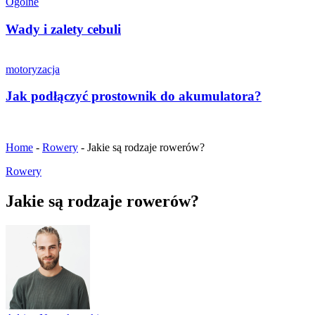
Ogólne
Wady i zalety cebuli
motoryzacja
Jak podłączyć prostownik do akumulatora?
Home
-
Rowery
-
Jakie są rodzaje rowerów?
Rowery
Jakie są rodzaje rowerów?