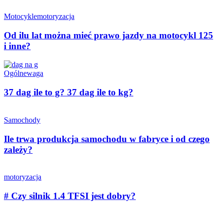
Motocykle
motoryzacja
Od ilu lat można mieć prawo jazdy na motocykl 125
i inne?
Ogólne
waga
37 dag ile to g? 37 dag ile to kg?
Samochody
Ile trwa produkcja samochodu w fabryce i od czego
zależy?
motoryzacja
# Czy silnik 1.4 TFSI jest dobry?