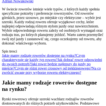
Adrian Nowakowski
W świecie rowerów istnieje wiele typów, z których każdy spełnia
specyficzne potrzeby i preferencje rowerzystów. Od rowerów
górskich, przez szosowe, po miejskie czy elektryczne – wybór jest
szeroki. Każdy rodzaj roweru oferuje wyjątkowe cechy, które
najlepiej odpowiadają różnym stylom jazdy oraz nawierzchniom.
Wybór odpowiedniego roweru zależy od osobistych wymagań oraz
rodzaju tras, po których planujemy jeździć. Warto zatem przemyśleć
swój styl jazdy i zastanowić się, czego oczekujemy od roweru, aby
dokonać właściwego wyboru.
Spis tresci
Jakie mamy rodzaje rowerów dostępne na rynku?
Czym
charakteryzuje się każdy typ roweru?
Jak dobrać rower odpowiedni
do swoich potrzeb?
Jaki rower będzie najlepszy do jazdy po
mieście?
Czym się różni rower crossowy od trekkingowego?
Na co
zwrócić uwagę przy wyborze roweru elektrycznego?
Jakie mamy rodzaje rowerów dostępne
na rynku?
Rynki rowerowy oferuje szeroki wachlarz rodzajów rowerów
dostosowanych do różnych potrzeb użytkowników. Podstawowe