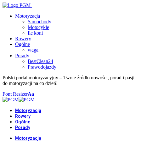
Motoryzacja
Samochody
Motocykle
Ile koni
Rowery
Ogólne
waga
Porady
BestClean24
Prawodojazdy
Polski portal motoryzacyjny – Twoje źródło nowości, porad i pasji
do motoryzacji na co dzień!
Font Resizer
Aa
Motoryzacja
Rowery
Ogólne
Porady
Motoryzacja