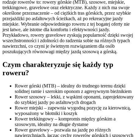
rodzaje rowerów to: rowery górskie (MTB), szosowe, miejskie,
trekkingowe, gravelowe oraz elektryczne. Każdy z nich ma swoje
określone przeznaczenie – od ciężkich tras górskich, przez szybkie
przejażdżki po asfaltowych ścieżkach, aż po rekreacyjne jazdy
miejskie. Wybranie odpowiedniego roweru z tej bogatej oferty nie
jest łatwe, ale istotne dla komfortu i efektywności jazdy.
Przykładowo, rowery gravelowe zyskują popularność dzięki swojej
wszechstronności i zdolności do radzenia sobie na różnych typach
nawierzchni, co czyni je świetnym rozwiązaniem dla osób
poszukujących równowagi między jazdą szosową a górską.
Czym charakteryzuje się każdy typ
roweru?
Rower górski (MTB) – idealny do trudnego terenu dzięki
solidnej ramie i szerokim oponom z agresywnym bieżnikiem
Rower szosowy – lekki, z wąskimi oponami, zaprojektowany
do szybkiej jazdy po asfaltowych drogach
Rower miejski – zapewnia wygodną pozycję za kierownicą,
wyposażony w błotniki i koszyk
Rower trekkingowy – kompromis między górskim a
szosowym, idealny na długie dystanse
Rower gravelowy – pozwala na jazdę po różnych
nawierzchniach, łącząc cechy rowerów górskich i szosowych