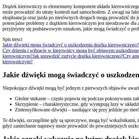
Drążek kierowniczy to elementarny komponent układu kierowniczego
może prowadzić do utraty kontroli nad samochodem. Z uwagi na fakt,
eksploatacja oraz jazda po nierównych drogach mogą prowadzić do
potencjalne problemy z drążkiem kierowniczym jest nieodzowne dla 
przyjrzymy się podstawowym oznakom, jakie mogą świadczyć o prob
Spis tresci
Jakie dźwięki mogą świadczyć o uszkodzeniu drążka kierowniczego?
Czy drżenia i wibracje w kierownicy mogą być objawem uszkodzone
kierowniczym?
Jak sprawdzić zużycie drążka kierowniczego?
Czy amo
kierowniczym?
Jakie dźwięki mogą świadczyć o uszkodze
Niepokojące dźwięki mogą być jednym z pierwszych objawów awarii
Głośne stukanie – często pojawia się podczas pokonywania 
Skrzypienie – charakterystyczne, gdy występują luzy w układ
Zintensyfikowane dźwięki – nasilające się przy jeździe po n
Te dźwięki, szczególnie gdy są uporczywe, mogą być wskaźnikami, 
gdyż zaniechanie naprawy może prowadzić do poważniejszych uszk
Jakie oznaki wskazują na luźny drążek ki