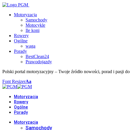
Motoryzacja
Samochody
Motocykle
Ile koni
Rowery
Ogólne
waga
Porady
BestClean24
Prawodojazdy
Polski portal motoryzacyjny – Twoje źródło nowości, porad i pasji do
Font Resizer
Aa
Motoryzacja
Rowery
Ogólne
Porady
Motoryzacja
Samochody