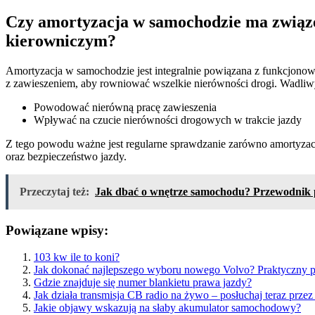
Czy amortyzacja w samochodzie ma związ
kierowniczym?
Amortyzacja w samochodzie jest integralnie powiązana z funkcjonow
z zawieszeniem, aby rowniować wszelkie nierówności drogi. Wadliw
Powodować nierówną pracę zawieszenia
Wpływać na czucie nierówności drogowych w trakcie jazdy
Z tego powodu ważne jest regularne sprawdzanie zarówno amortyzacji
oraz bezpieczeństwo jazdy.
Przeczytaj też:
Jak dbać o wnętrze samochodu? Przewodnik po 
Powiązane wpisy:
103 kw ile to koni?
Jak dokonać najlepszego wyboru nowego Volvo? Praktyczny p
Gdzie znajduje się numer blankietu prawa jazdy?
Jak działa transmisja CB radio na żywo – posłuchaj teraz przez 
Jakie objawy wskazują na słaby akumulator samochodowy?