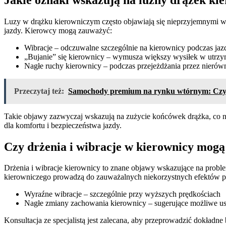
Luzy w drążku kierowniczym często objawiają się nieprzyjemnymi wi
jazdy. Kierowcy mogą zauważyć:
Wibracje – odczuwalne szczególnie na kierownicy podczas jaz
„Bujanie” się kierownicy – wymusza większy wysiłek w utrzy
Nagłe ruchy kierownicy – podczas przejeżdżania przez nierów
Przeczytaj też:
Samochody premium na rynku wtórnym: Czy
Takie objawy zazwyczaj wskazują na zużycie końcówek drążka, co 
dla komfortu i bezpieczeństwa jazdy.
Czy drżenia i wibracje w kierownicy mog
Drżenia i wibracje kierownicy to znane objawy wskazujące na probl
kierowniczego prowadzą do zauważalnych niekorzystnych efektów p
Wyraźne wibracje – szczególnie przy wyższych prędkościach
Nagłe zmiany zachowania kierownicy – sugerujące możliwe u
Konsultacja ze specjalistą jest zalecana, aby przeprowadzić dokła