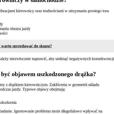
bracjami kierownicy oraz trudnościami w utrzymaniu prostego toru
dy
maniu obrazu jazdy
ności
 warto sprzedawać do skupu?
należy niezwłocznie naprawić, aby uniknąć negatywnych konsekwencji
ą być objawem uszkodzonego drążka?
emy z drążkiem kierowniczym. Zakłócenia w geometrii układu
odczas jazdy. Typowe objawy obejmują:
szkodzenia
dne badanie. Ignorowanie problemu może długofalowo wpływać na