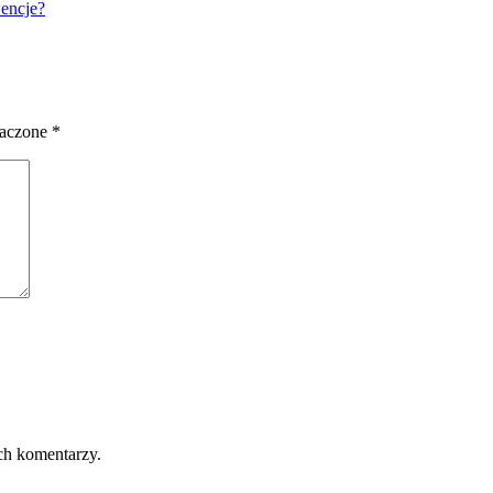
encje?
naczone
*
ch komentarzy.