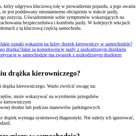
, który odgrywa kluczową rolę w prowadzeniu pojazdu, a jego awaria
 że jest poddawany nieustannemu obciążeniu w trakcie jazdy,
 jego zużycia. Uświadomienie sobie symptomów wskazujących na
zachowania bezpieczeństwa i komfortu jazdy. W kolejnych sekcjach
lemach z tą kluczową częścią samochodu.
Jakie oznaki wskazują na luźny drążek kierowniczy w samochodzie?
go drążka?
Jakie są konsekwencje jazdy z uszkodzonym drążkiem
rtyzacja w samochodzie ma związek z uszkodzonym drążkiem
niu drążka kierowniczego?
 drążka kierowniczego. Warto zwrócić uwagę na:
zakrętów, może wskazywać na wyrobienie przegubów
zie kierowniczym
ierównej drodze lub podczas manewrów parkingowych
że drążek wymaga systemowej diagnostyki. Nie należy ich ignorować,
odzeń.
erowniczy w samochodzie?