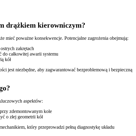
ym drążkiem kierowniczym?
 mieć poważne konsekwencje. Potencjalne zagrożenia obejmują:
 ostrych zakrętach
do całkowitej awarii systemu
ią kół
wości jest niezbędne, aby zagwarantować bezproblemową i bezpieczną
go?
 kluczowych aspektów:
e przy zdemontowanym kole
ć o złej geometrii kół
mechanikiem, który przeprowadzi pełną diagnostykę układu