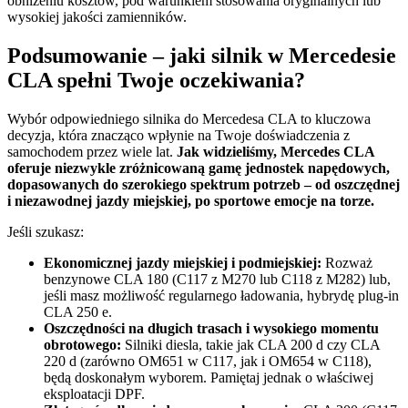
obniżeniu kosztów, pod warunkiem stosowania oryginalnych lub
wysokiej jakości zamienników.
Podsumowanie – jaki silnik w Mercedesie
CLA spełni Twoje oczekiwania?
Wybór odpowiedniego silnika do Mercedesa CLA to kluczowa
decyzja, która znacząco wpłynie na Twoje doświadczenia z
samochodem przez wiele lat.
Jak widzieliśmy, Mercedes CLA
oferuje niezwykle zróżnicowaną gamę jednostek napędowych,
dopasowanych do szerokiego spektrum potrzeb – od oszczędnej
i niezawodnej jazdy miejskiej, po sportowe emocje na torze.
Jeśli szukasz:
Ekonomicznej jazdy miejskiej i podmiejskiej:
Rozważ
benzynowe CLA 180 (C117 z M270 lub C118 z M282) lub,
jeśli masz możliwość regularnego ładowania, hybrydę plug-in
CLA 250 e.
Oszczędności na długich trasach i wysokiego momentu
obrotowego:
Silniki diesla, takie jak CLA 200 d czy CLA
220 d (zarówno OM651 w C117, jak i OM654 w C118),
będą doskonałym wyborem. Pamiętaj jednak o właściwej
eksploatacji DPF.