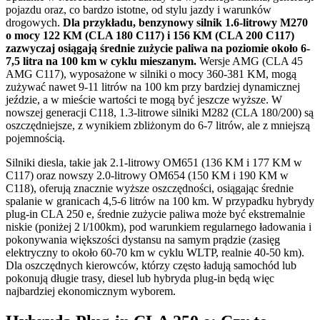
pojazdu oraz, co bardzo istotne, od stylu jazdy i warunków
drogowych.
Dla przykładu, benzynowy silnik 1.6-litrowy M270
o mocy 122 KM (CLA 180 C117) i 156 KM (CLA 200 C117)
zazwyczaj osiągają średnie zużycie paliwa na poziomie około 6-
7,5 litra na 100 km w cyklu mieszanym.
Wersje AMG (CLA 45
AMG C117), wyposażone w silniki o mocy 360-381 KM, mogą
zużywać nawet 9-11 litrów na 100 km przy bardziej dynamicznej
jeździe, a w mieście wartości te mogą być jeszcze wyższe. W
nowszej generacji C118, 1.3-litrowe silniki M282 (CLA 180/200) są
oszczędniejsze, z wynikiem zbliżonym do 6-7 litrów, ale z mniejszą
pojemnością.
Silniki diesla, takie jak 2.1-litrowy OM651 (136 KM i 177 KM w
C117) oraz nowszy 2.0-litrowy OM654 (150 KM i 190 KM w
C118), oferują znacznie wyższe oszczędności, osiągając średnie
spalanie w granicach 4,5-6 litrów na 100 km. W przypadku hybrydy
plug-in CLA 250 e, średnie zużycie paliwa może być ekstremalnie
niskie (poniżej 2 l/100km), pod warunkiem regularnego ładowania i
pokonywania większości dystansu na samym prądzie (zasięg
elektryczny to około 60-70 km w cyklu WLTP, realnie 40-50 km).
Dla oszczędnych kierowców, którzy często ładują samochód lub
pokonują długie trasy, diesel lub hybryda plug-in będą więc
najbardziej ekonomicznym wyborem.