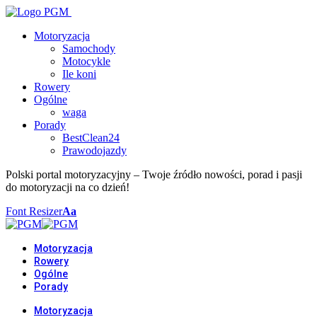
Motoryzacja
Samochody
Motocykle
Ile koni
Rowery
Ogólne
waga
Porady
BestClean24
Prawodojazdy
Polski portal motoryzacyjny – Twoje źródło nowości, porad i pasji
do motoryzacji na co dzień!
Font Resizer
Aa
Motoryzacja
Rowery
Ogólne
Porady
Motoryzacja