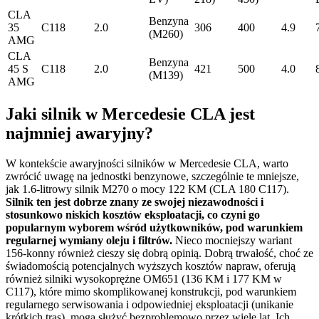
CLA
Benzyna
35
C118
2.0
306
400
4.9
(M260)
AMG
CLA
Benzyna
45 S
C118
2.0
421
500
4.0
(M139)
AMG
Jaki silnik w Mercedesie CLA jest
najmniej awaryjny?
W kontekście awaryjności silników w Mercedesie CLA, warto
zwrócić uwagę na jednostki benzynowe, szczególnie te mniejsze,
jak 1.6-litrowy silnik M270 o mocy 122 KM (CLA 180 C117).
Silnik ten jest dobrze znany ze swojej niezawodności i
stosunkowo niskich kosztów eksploatacji, co czyni go
popularnym wyborem wśród użytkowników, pod warunkiem
regularnej wymiany oleju i filtrów.
Nieco mocniejszy wariant
156-konny również cieszy się dobrą opinią. Dobrą trwałość, choć ze
świadomością potencjalnych wyższych kosztów napraw, oferują
również silniki wysokoprężne OM651 (136 KM i 177 KM w
C117), które mimo skomplikowanej konstrukcji, pod warunkiem
regularnego serwisowania i odpowiedniej eksploatacji (unikanie
krótkich tras), mogą służyć bezproblemowo przez wiele lat. Ich