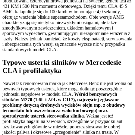
produkowana czterocylindrowa jednostka na świecie, generująca aż
421 KM i 500 Nm momentu obrotowego. Dzięki temu CLA 45 S
AMG katapultuje się do 100 km/h w imponujące 4,0 sekundy,
oferując wrażenia bliskie supersamochodom. Obie wersje AMG
charakteryzują się nie tylko niezwykłymi osiągami, ale także
zmodyfikowanym zawieszeniem, układem hamulcowym i
sportowym wydechem, gwarantującymi niezapomniane wrażenia z
jazdy. Należy jednak pamiętać, że koszty eksploatacji, serwisowania
i ubezpieczenia tych wersji są znacznie wyższe niż w przypadku
standardowych modeli CLA.
Typowe usterki silników w Mercedesie
CLA i profilaktyka
Nawet tak renomowana marka jak Mercedes-Benz nie jest wolna od
pewnych typowych usterek, które mogą dotknąć poszczególne
jednostki napędowe w modelu CLA.
Wśród benzynowych
silników M270 (1.6L i 2.0L w C117), najczęściej zgłaszane
problemy dotyczą drobnych wycieków oleju (np. z obudowy
termostatu lub uszczelniacza wału korbowego) oraz
sporadycznie usterek sterownika silnika.
Ważna jest też
profilaktyka nagaru na zaworach, szczególnie w przypadku aut
użytkowanych głównie w mieście, poprzez stosowanie dobrej
jakości paliwa i okresowe „przegonienie” silnika na trasie. W