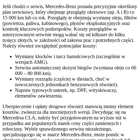
Jeśli chodzi o serwis, Mercedes-Benz posiada precyzyjnie określony
plan serwisowy, który obejmuje przeglądy okresowe (np. A i B) co
15 000 km lub co rok. Przeglądy te obejmują wymianę oleju, filtrów
(powietrza, paliwa, kabinowego), płynów eksploatacyjnych oraz
kontrolę kluczowych podzespołów. Koszty przeglądów w
autoryzowanym serwisie mogą wahać się od kilkuset do kilku
tysięcy złotych, w zależności od zakresu prac i potrzebnych części.
Należy również uwzględnić potencjalne koszty:
Wymiany klocków i tarcz hamulcowych (szczególnie w
wersjach AMG).
Serwisu automatycznej skrzyni biegów (wymiana oleju co 60
000 – 80 000 km).
Wymiany rozrządu (częściej w dieslach, choć w
nowoczesnych jednostkach benzynowych również).
Napraw typowych usterek, np. DPF, wtryskiwaczy,
elementów zawieszenia.
Ubezpieczenie i opłaty drogowe również stanowią istotny element
kosztów, zwłaszcza dla mocniejszych wersji. Decydując się na
Mercedesa CLA, należy być przygotowanym na wyższe niż w
przypadku aut popularnych marek ceny części zamiennych i
robocizny. Wybór sprawdzonego serwisu niezależnego,
specjalizującego się w marce Mercedes-Benz, może pomóc w