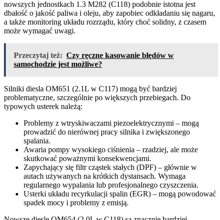
nowszych jednostkach 1.3 M282 (C118) podobnie istotna jest
dbałość o jakość paliwa i oleju, aby zapobiec odkładaniu się nagaru,
a także monitoring układu rozrządu, który choć solidny, z czasem
może wymagać uwagi.
Przeczytaj też:
Czy ręczne kasowanie błędów w
samochodzie jest możliwe?
Silniki diesla OM651 (2.1L w C117) mogą być bardziej
problematyczne, szczególnie po większych przebiegach. Do
typowych usterek należą:
Problemy z wtryskiwaczami piezoelektrycznymi – mogą
prowadzić do nierównej pracy silnika i zwiększonego
spalania.
Awaria pompy wysokiego ciśnienia – rzadziej, ale może
skutkować poważnymi konsekwencjami.
Zapychający się filtr cząstek stałych (DPF) – głównie w
autach używanych na krótkich dystansach. Wymaga
regularnego wypalania lub profesjonalnego czyszczenia.
Usterki układu recyrkulacji spalin (EGR) – mogą powodować
spadek mocy i problemy z emisją.
Nowsze diesle OM654 (2.0L w C118) są znacznie bardziej