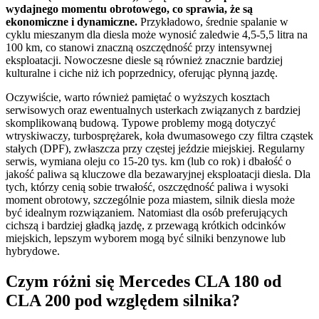
wydajnego momentu obrotowego, co sprawia, że są
ekonomiczne i dynamiczne.
Przykładowo, średnie spalanie w
cyklu mieszanym dla diesla może wynosić zaledwie 4,5-5,5 litra na
100 km, co stanowi znaczną oszczędność przy intensywnej
eksploatacji. Nowoczesne diesle są również znacznie bardziej
kulturalne i ciche niż ich poprzednicy, oferując płynną jazdę.
Oczywiście, warto również pamiętać o wyższych kosztach
serwisowych oraz ewentualnych usterkach związanych z bardziej
skomplikowaną budową. Typowe problemy mogą dotyczyć
wtryskiwaczy, turbosprężarek, koła dwumasowego czy filtra cząstek
stałych (DPF), zwłaszcza przy częstej jeździe miejskiej. Regularny
serwis, wymiana oleju co 15-20 tys. km (lub co rok) i dbałość o
jakość paliwa są kluczowe dla bezawaryjnej eksploatacji diesla. Dla
tych, którzy cenią sobie trwałość, oszczędność paliwa i wysoki
moment obrotowy, szczególnie poza miastem, silnik diesla może
być idealnym rozwiązaniem. Natomiast dla osób preferujących
cichszą i bardziej gładką jazdę, z przewagą krótkich odcinków
miejskich, lepszym wyborem mogą być silniki benzynowe lub
hybrydowe.
Czym różni się Mercedes CLA 180 od
CLA 200 pod względem silnika?