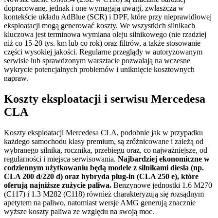
dopracowane, jednak i one wymagają uwagi, zwłaszcza w
kontekście układu AdBlue (SCR) i DPF, które przy nieprawidłowej
eksploatacji mogą generować koszty. We wszystkich silnikach
kluczowa jest terminowa wymiana oleju silnikowego (nie rzadziej
niż co 15-20 tys. km lub co rok) oraz filtrów, a także stosowanie
części wysokiej jakości. Regularne przeglądy w autoryzowanym
serwisie lub sprawdzonym warsztacie pozwalają na wczesne
wykrycie potencjalnych problemów i uniknięcie kosztownych
napraw.
Koszty eksploatacji i serwisu Mercedesa
CLA
Koszty eksploatacji Mercedesa CLA, podobnie jak w przypadku
każdego samochodu klasy premium, są zróżnicowane i zależą od
wybranego silnika, rocznika, przebiegu oraz, co najważniejsze, od
regularności i miejsca serwisowania.
Najbardziej ekonomiczne w
codziennym użytkowaniu będą modele z silnikami diesla (np.
CLA 200 d/220 d) oraz hybryda plug-in (CLA 250 e), które
oferują najniższe zużycie paliwa.
Benzynowe jednostki 1.6 M270
(C117) i 1.3 M282 (C118) również charakteryzują się rozsądnym
apetytem na paliwo, natomiast wersje AMG generują znacznie
wyższe koszty paliwa ze względu na swoją moc.