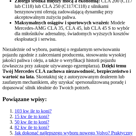
Złotego środka między mocą a ekonomią:
CLA 200 (C117
lub C118) lub CLA 250 (C117/C118) z silnikami
benzynowymi oferują zadowalającą dynamikę przy
akceptowalnym zużyciu paliwa.
Maksymalnych osiągów i sportowych wrażeń:
Modele
Mercedes-AMG CLA 35, CLA 45, lub CLA 45 S to wybór
dla miłośników adrenaliny, świadomych wyższych kosztów
eksploatacji i serwisu.
Niezależnie od wyboru, pamiętaj o regularnym serwisowaniu
pojazdu zgodnie z zaleceniami producenta, stosowaniu wysokiej
jakości paliwa i oleju, a także o weryfikacji historii pojazdu
(zwłaszcza przy zakupie używanego egzemplarza).
Dzięki temu
Twój Mercedes CLA zachowa niezawodność, bezpieczeństwo i
wartość na lata.
Skontaktuj się z autoryzowanym dealerem lub
zaufanym mechanikiem, aby uzyskać spersonalizowaną poradę i
dopasować silnik idealnie do Twoich potrzeb.
Powiązane wpisy:
103 kw ile to koni?
15 kw ile to koni?
50 kw ile to koni?
82 kw ile to koni?
Jak dokonać najlepszego wyboru nowego Volvo? Praktyczny