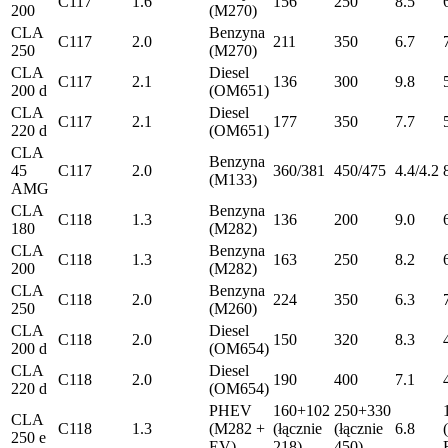
C117
1.6
156
250
8.5
200
(M270)
CLA
Benzyna
C117
2.0
211
350
6.7
250
(M270)
CLA
Diesel
C117
2.1
136
300
9.8
200 d
(OM651)
CLA
Diesel
C117
2.1
177
350
7.7
220 d
(OM651)
CLA
Benzyna
45
C117
2.0
360/381
450/475
4.4/4.2
(M133)
AMG
CLA
Benzyna
C118
1.3
136
200
9.0
180
(M282)
CLA
Benzyna
C118
1.3
163
250
8.2
200
(M282)
CLA
Benzyna
C118
2.0
224
350
6.3
250
(M260)
CLA
Diesel
C118
2.0
150
320
8.3
200 d
(OM654)
CLA
Diesel
C118
2.0
190
400
7.1
220 d
(OM654)
PHEV
160+102
250+330
CLA
C118
1.3
(M282 +
(łącznie
(łącznie
6.8
250 e
EV)
218)
450)