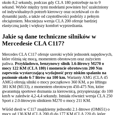
około 8,2 sekundy, podczas gdy CLA 180 potrzebuje na to 9
sekund. Wybór między tymi modelami powinien być uzależniony
od indywidualnych potrzeb kierowcy oraz oczekiwań co do
dynamiki jazdy, a także od częstotliwości podróży z pełnym
obciążeniem. Mocniejsza wersja CLA 200 oferuje bardziej
elastyczną jazdę i większy komfort wyprzedzania.
Jakie są dane techniczne silników w
Mercedesie CLA C117?
Mercedes CLA C117 oferuje szeroki wybór jednostek napędowych,
które różnią się mocą, momentem obrotowym oraz zużyciem
paliwa.
Przykładowo, benzynowy silnik 1.6-litrowy M270 o
mocy 122 KM (CLA 180) i momencie obrotowym 200 Nm
zapewnia wystarczającą wydajność przy niskim spalaniu na
poziomie około 6-7 litrów na 100 km.
Warianty AMG (CLA 45
AMG) oferują silniki o mocy początkowo 360 KM, a po liftingu
381 KM (M133), z momentem obrotowym 450-475 Nm, które
gwarantują sportowe doznania za kierownicą, przyspieszając do 100
km/h w zaledwie 4,2-4,4 sekundy. Istniała również wersja CLA 250
Sport z 2.0-litrowym silnikiem M270 o mocy 211 KM.
Wśród diesli w C117 znajdziemy jednostki 2.1-litrowe (OM651) o
mocy od 136 KM (CLA 200 d) do 177 KM (CLA 220 d), które