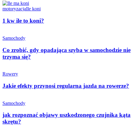
motoryzacja
Ile koni
1 kw ile to koni?
Samochody
Co zrobić, gdy opadająca szyba w samochodzie nie
trzyma się?
Rowery
Jakie efekty przynosi regularna jazda na rowerze?
Samochody
jak rozpoznać objawy uszkodzonego czujnika kąta
skrętu?