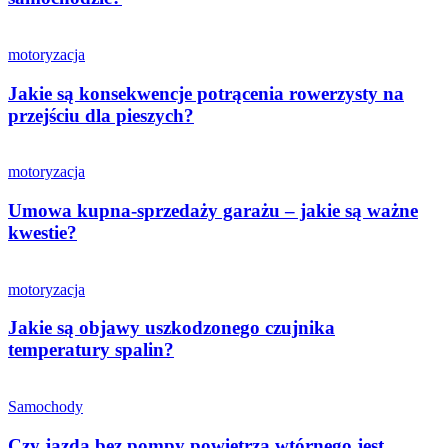
motoryzacja
Jakie są konsekwencje potrącenia rowerzysty na
przejściu dla pieszych?
motoryzacja
Umowa kupna-sprzedaży garażu – jakie są ważne
kwestie?
motoryzacja
Jakie są objawy uszkodzonego czujnika
temperatury spalin?
Samochody
Czy jazda bez pompy powietrza wtórnego jest