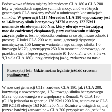
Podstawowa różnica między Mercedesem CLA 180 a CLA 200
leży w jednostkach napędowych i ich mocy, choć w różnych
generacjach CLA możemy mówić o odmiennych konstrukcjach
silników.
W generacji C117 Mercedes CLA 180 wyposażony jest
w 1.6-litrowy silnik benzynowy M270 o mocy 122 KM i
momencie obrotowym 200 Nm, który oferuje wystarczającą
moc do codziennej eksploatacji, przy zachowaniu niskiego
zużycia paliwa.
Jest to jednostka ceniona za swoją niezawodność i
prostotę. Z kolei CLA 200 w tej samej generacji dysponuje
mocniejszym, 156-konnym wariantem tego samego silnika 1.6-
litrowego M270, generującym 250 Nm momentu obrotowego, co
przekłada się na lepsze przyspieszenie (0-100 km/h w ok. 8,5 s vs
9,3 s dla CLA 180) i przyjemniejszą jazdę, zwłaszcza na trasie.
Przeczytaj też:
Gdzie można legalnie jeździć crossem
spalinowym?
W nowszej generacji C118, zarówno CLA 180, jak i CLA 200,
korzystają z nowoczesnego, 1.3-litrowego silnika benzynowego
M282, opracowanego we współpracy z Renault. W CLA 180
(C118) jednostka ta generuje 136 KM i 200 Nm, natomiast w CLA
200 (C118) oferuje 163 KM i 250 Nm. Różnice w osiągach są tutaj
jeszcze bardziej zauważalne – CLA 200 przyspiesza do „setki” w