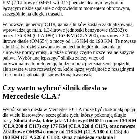
KM (2.1-litrowy OM651 w C117) będzie idealnym wyborem,
łączącym niskie spalanie z odpowiednim momentem obrotowym,
szczególnie na długich trasach.
W nowszej generacji C118, gama silników została zaktualizowana,
wprowadzając m.in. 1.3-litrowe jednostki benzynowe (M282) o
mocy 136 KM (CLA 180) i 163 KM (CLA 200), oraz nowe 2.0-
litrowe diesle (OM654) o mocy od 116 KM do 190 KM. Te nowsze
silniki są bardziej zaawansowane technologicznie, spełniając
surowsze normy emisji, a także oferują często niższe realne zużycie
paliwa. Wybór „najlepszego” silnika zależy więc od
indywidualnych preferencji, budżetu oraz przeznaczenia pojazdu,
ale zawsze warto rozważyć te, które łączą wydajność z rozsądnymi
kosztami eksploatacji i sprawdzoną trwałością.
Czy warto wybrać silnik diesla w
Mercedesie CLA?
Wybór silnika diesla w Mercedesie CLA może być doskonałą opcją
dla wielu kierowców, szczególnie tych, którzy pokonują długie
trasy.
Silniki diesla, takie jak 2.1-litrowy OM651 o mocy 136 KM
(CLA 200 d C117) czy 177 KM (CLA 220 d C117), oraz nowsze
2.0-litrowe OM654 o mocy od 116 KM (CLA 180 d C118) do
190 KM (CLA 220 d C118), słyną z niskiego spalania i