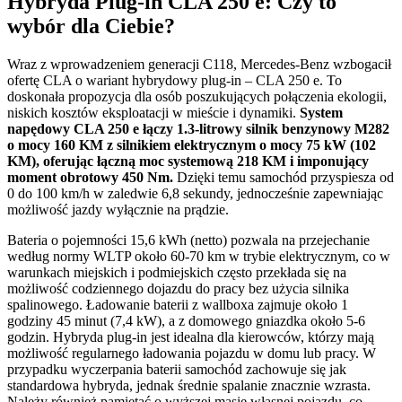
Hybryda Plug-in CLA 250 e: Czy to
wybór dla Ciebie?
Wraz z wprowadzeniem generacji C118, Mercedes-Benz wzbogacił
ofertę CLA o wariant hybrydowy plug-in – CLA 250 e. To
doskonała propozycja dla osób poszukujących połączenia ekologii,
niskich kosztów eksploatacji w mieście i dynamiki.
System
napędowy CLA 250 e łączy 1.3-litrowy silnik benzynowy M282
o mocy 160 KM z silnikiem elektrycznym o mocy 75 kW (102
KM), oferując łączną moc systemową 218 KM i imponujący
moment obrotowy 450 Nm.
Dzięki temu samochód przyspiesza od
0 do 100 km/h w zaledwie 6,8 sekundy, jednocześnie zapewniając
możliwość jazdy wyłącznie na prądzie.
Bateria o pojemności 15,6 kWh (netto) pozwala na przejechanie
według normy WLTP około 60-70 km w trybie elektrycznym, co w
warunkach miejskich i podmiejskich często przekłada się na
możliwość codziennego dojazdu do pracy bez użycia silnika
spalinowego. Ładowanie baterii z wallboxa zajmuje około 1
godziny 45 minut (7,4 kW), a z domowego gniazdka około 5-6
godzin. Hybryda plug-in jest idealna dla kierowców, którzy mają
możliwość regularnego ładowania pojazdu w domu lub pracy. W
przypadku wyczerpania baterii samochód zachowuje się jak
standardowa hybryda, jednak średnie spalanie znacznie wzrasta.
Należy również pamiętać o wyższej masie własnej pojazdu, co