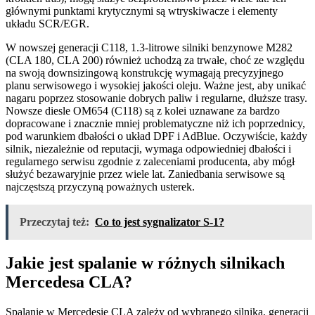
głównymi punktami krytycznymi są wtryskiwacze i elementy
układu SCR/EGR.
W nowszej generacji C118, 1.3-litrowe silniki benzynowe M282
(CLA 180, CLA 200) również uchodzą za trwałe, choć ze względu
na swoją downsizingową konstrukcję wymagają precyzyjnego
planu serwisowego i wysokiej jakości oleju. Ważne jest, aby unikać
nagaru poprzez stosowanie dobrych paliw i regularne, dłuższe trasy.
Nowsze diesle OM654 (C118) są z kolei uznawane za bardzo
dopracowane i znacznie mniej problematyczne niż ich poprzednicy,
pod warunkiem dbałości o układ DPF i AdBlue. Oczywiście, każdy
silnik, niezależnie od reputacji, wymaga odpowiedniej dbałości i
regularnego serwisu zgodnie z zaleceniami producenta, aby mógł
służyć bezawaryjnie przez wiele lat. Zaniedbania serwisowe są
najczęstszą przyczyną poważnych usterek.
Przeczytaj też:
Co to jest sygnalizator S-1?
Jakie jest spalanie w różnych silnikach
Mercedesa CLA?
Spalanie w Mercedesie CLA zależy od wybranego silnika, generacji