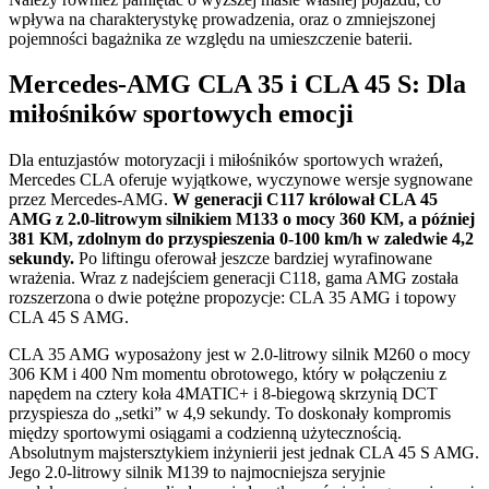
wpływa na charakterystykę prowadzenia, oraz o zmniejszonej
pojemności bagażnika ze względu na umieszczenie baterii.
Mercedes-AMG CLA 35 i CLA 45 S: Dla
miłośników sportowych emocji
Dla entuzjastów motoryzacji i miłośników sportowych wrażeń,
Mercedes CLA oferuje wyjątkowe, wyczynowe wersje sygnowane
przez Mercedes-AMG.
W generacji C117 królował CLA 45
AMG z 2.0-litrowym silnikiem M133 o mocy 360 KM, a później
381 KM, zdolnym do przyspieszenia 0-100 km/h w zaledwie 4,2
sekundy.
Po liftingu oferował jeszcze bardziej wyrafinowane
wrażenia. Wraz z nadejściem generacji C118, gama AMG została
rozszerzona o dwie potężne propozycje: CLA 35 AMG i topowy
CLA 45 S AMG.
CLA 35 AMG wyposażony jest w 2.0-litrowy silnik M260 o mocy
306 KM i 400 Nm momentu obrotowego, który w połączeniu z
napędem na cztery koła 4MATIC+ i 8-biegową skrzynią DCT
przyspiesza do „setki” w 4,9 sekundy. To doskonały kompromis
między sportowymi osiągami a codzienną użytecznością.
Absolutnym majstersztykiem inżynierii jest jednak CLA 45 S AMG.
Jego 2.0-litrowy silnik M139 to najmocniejsza seryjnie