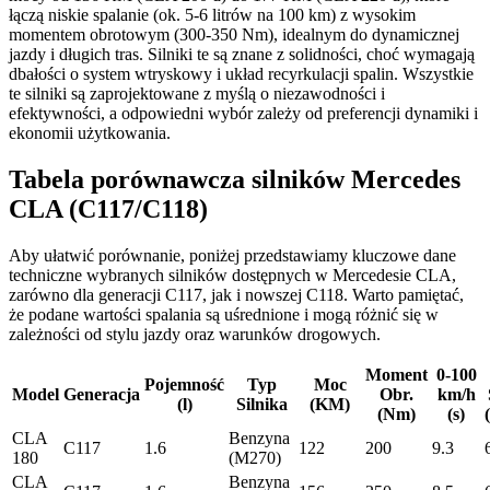
łączą niskie spalanie (ok. 5-6 litrów na 100 km) z wysokim
momentem obrotowym (300-350 Nm), idealnym do dynamicznej
jazdy i długich tras. Silniki te są znane z solidności, choć wymagają
dbałości o system wtryskowy i układ recyrkulacji spalin. Wszystkie
te silniki są zaprojektowane z myślą o niezawodności i
efektywności, a odpowiedni wybór zależy od preferencji dynamiki i
ekonomii użytkowania.
Tabela porównawcza silników Mercedes
CLA (C117/C118)
Aby ułatwić porównanie, poniżej przedstawiamy kluczowe dane
techniczne wybranych silników dostępnych w Mercedesie CLA,
zarówno dla generacji C117, jak i nowszej C118. Warto pamiętać,
że podane wartości spalania są uśrednione i mogą różnić się w
zależności od stylu jazdy oraz warunków drogowych.
Moment
0-100
Pojemność
Typ
Moc
Model
Generacja
Obr.
km/h
(l)
Silnika
(KM)
(Nm)
(s)
CLA
Benzyna
C117
1.6
122
200
9.3
180
(M270)
CLA
Benzyna