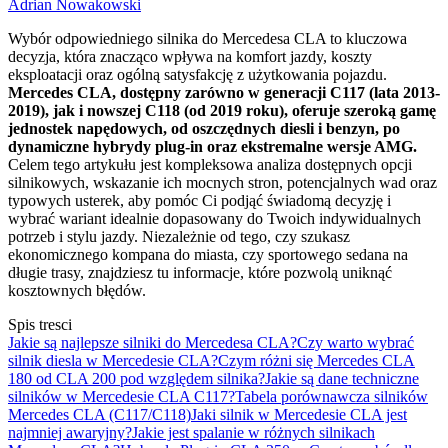
Adrian Nowakowski
Wybór odpowiedniego silnika do Mercedesa CLA to kluczowa
decyzja, która znacząco wpływa na komfort jazdy, koszty
eksploatacji oraz ogólną satysfakcję z użytkowania pojazdu.
Mercedes CLA, dostępny zarówno w generacji C117 (lata 2013-
2019), jak i nowszej C118 (od 2019 roku), oferuje szeroką gamę
jednostek napędowych, od oszczędnych diesli i benzyn, po
dynamiczne hybrydy plug-in oraz ekstremalne wersje AMG.
Celem tego artykułu jest kompleksowa analiza dostępnych opcji
silnikowych, wskazanie ich mocnych stron, potencjalnych wad oraz
typowych usterek, aby pomóc Ci podjąć świadomą decyzję i
wybrać wariant idealnie dopasowany do Twoich indywidualnych
potrzeb i stylu jazdy. Niezależnie od tego, czy szukasz
ekonomicznego kompana do miasta, czy sportowego sedana na
długie trasy, znajdziesz tu informacje, które pozwolą uniknąć
kosztownych błędów.
Spis tresci
Jakie są najlepsze silniki do Mercedesa CLA?
Czy warto wybrać
silnik diesla w Mercedesie CLA?
Czym różni się Mercedes CLA
180 od CLA 200 pod względem silnika?
Jakie są dane techniczne
silników w Mercedesie CLA C117?
Tabela porównawcza silników
Mercedes CLA (C117/C118)
Jaki silnik w Mercedesie CLA jest
najmniej awaryjny?
Jakie jest spalanie w różnych silnikach