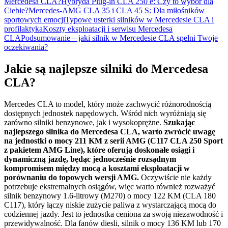
Mercedesa CLA?
Hybryda Plug-in CLA 250 e: Czy to wybór dla
Ciebie?
Mercedes-AMG CLA 35 i CLA 45 S: Dla miłośników
sportowych emocji
Typowe usterki silników w Mercedesie CLA i
profilaktyka
Koszty eksploatacji i serwisu Mercedesa
CLA
Podsumowanie – jaki silnik w Mercedesie CLA spełni Twoje
oczekiwania?
Jakie są najlepsze silniki do Mercedesa
CLA?
Mercedes CLA to model, który może zachwycić różnorodnością
dostępnych jednostek napędowych. Wśród nich wyróżniają się
zarówno silniki benzynowe, jak i wysokoprężne.
Szukając
najlepszego silnika do Mercedesa CLA, warto zwrócić uwagę
na jednostki o mocy 211 KM z serii AMG (C117 CLA 250 Sport
z pakietem AMG Line), które oferują doskonałe osiągi i
dynamiczną jazdę, będąc jednocześnie rozsądnym
kompromisem między mocą a kosztami eksploatacji w
porównaniu do topowych wersji AMG.
Oczywiście nie każdy
potrzebuje ekstremalnych osiągów, więc warto również rozważyć
silnik benzynowy 1.6-litrowy (M270) o mocy 122 KM (CLA 180
C117), który łączy niskie zużycie paliwa z wystarczającą mocą do
codziennej jazdy. Jest to jednostka ceniona za swoją niezawodność i
przewidywalność. Dla fanów diesli, silnik o mocy 136 KM lub 170