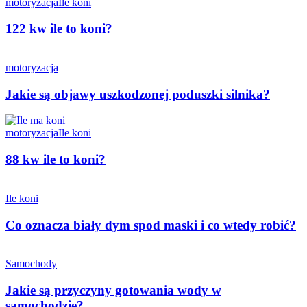
motoryzacja
Ile koni
122 kw ile to koni?
motoryzacja
Jakie są objawy uszkodzonej poduszki silnika?
motoryzacja
Ile koni
88 kw ile to koni?
Ile koni
Co oznacza biały dym spod maski i co wtedy robić?
Samochody
Jakie są przyczyny gotowania wody w
samochodzie?