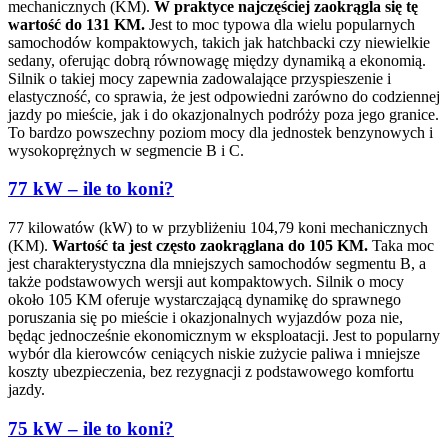
mechanicznych (KM).
W praktyce najczęściej zaokrągla się tę
wartość do 131 KM.
Jest to moc typowa dla wielu popularnych
samochodów kompaktowych, takich jak hatchbacki czy niewielkie
sedany, oferując dobrą równowagę między dynamiką a ekonomią.
Silnik o takiej mocy zapewnia zadowalające przyspieszenie i
elastyczność, co sprawia, że jest odpowiedni zarówno do codziennej
jazdy po mieście, jak i do okazjonalnych podróży poza jego granice.
To bardzo powszechny poziom mocy dla jednostek benzynowych i
wysokoprężnych w segmencie B i C.
77 kW – ile to koni?
77 kilowatów (kW) to w przybliżeniu 104,79 koni mechanicznych
(KM).
Wartość ta jest często zaokrąglana do 105 KM.
Taka moc
jest charakterystyczna dla mniejszych samochodów segmentu B, a
także podstawowych wersji aut kompaktowych. Silnik o mocy
około 105 KM oferuje wystarczającą dynamikę do sprawnego
poruszania się po mieście i okazjonalnych wyjazdów poza nie,
będąc jednocześnie ekonomicznym w eksploatacji. Jest to popularny
wybór dla kierowców ceniących niskie zużycie paliwa i mniejsze
koszty ubezpieczenia, bez rezygnacji z podstawowego komfortu
jazdy.
75 kW – ile to koni?