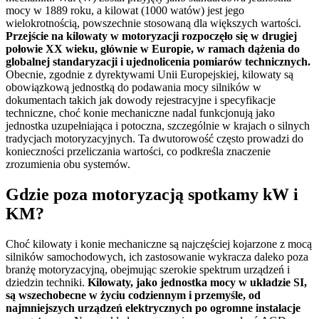
mocy w 1889 roku, a kilowat (1000 watów) jest jego
wielokrotnością, powszechnie stosowaną dla większych wartości.
Przejście na kilowaty w motoryzacji rozpoczęło się w drugiej
połowie XX wieku, głównie w Europie, w ramach dążenia do
globalnej standaryzacji i ujednolicenia pomiarów technicznych.
Obecnie, zgodnie z dyrektywami Unii Europejskiej, kilowaty są
obowiązkową jednostką do podawania mocy silników w
dokumentach takich jak dowody rejestracyjne i specyfikacje
techniczne, choć konie mechaniczne nadal funkcjonują jako
jednostka uzupełniająca i potoczna, szczególnie w krajach o silnych
tradycjach motoryzacyjnych. Ta dwutorowość często prowadzi do
konieczności przeliczania wartości, co podkreśla znaczenie
zrozumienia obu systemów.
Gdzie poza motoryzacją spotkamy kW i
KM?
Choć kilowaty i konie mechaniczne są najczęściej kojarzone z mocą
silników samochodowych, ich zastosowanie wykracza daleko poza
branżę motoryzacyjną, obejmując szerokie spektrum urządzeń i
dziedzin techniki.
Kilowaty, jako jednostka mocy w układzie SI,
są wszechobecne w życiu codziennym i przemyśle, od
najmniejszych urządzeń elektrycznych po ogromne instalacje