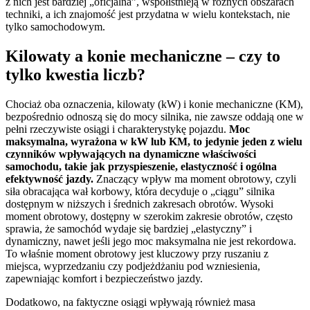
z nich jest bardziej „oficjalna”, współistnieją w różnych obszarach
techniki, a ich znajomość jest przydatna w wielu kontekstach, nie
tylko samochodowym.
Kilowaty a konie mechaniczne – czy to
tylko kwestia liczb?
Chociaż oba oznaczenia, kilowaty (kW) i konie mechaniczne (KM),
bezpośrednio odnoszą się do mocy silnika, nie zawsze oddają one w
pełni rzeczywiste osiągi i charakterystykę pojazdu.
Moc
maksymalna, wyrażona w kW lub KM, to jedynie jeden z wielu
czynników wpływających na dynamiczne właściwości
samochodu, takie jak przyspieszenie, elastyczność i ogólna
efektywność jazdy.
Znaczący wpływ ma moment obrotowy, czyli
siła obracająca wał korbowy, która decyduje o „ciągu” silnika
dostępnym w niższych i średnich zakresach obrotów. Wysoki
moment obrotowy, dostępny w szerokim zakresie obrotów, często
sprawia, że samochód wydaje się bardziej „elastyczny” i
dynamiczny, nawet jeśli jego moc maksymalna nie jest rekordowa.
To właśnie moment obrotowy jest kluczowy przy ruszaniu z
miejsca, wyprzedzaniu czy podjeżdżaniu pod wzniesienia,
zapewniając komfort i bezpieczeństwo jazdy.
Dodatkowo, na faktyczne osiągi wpływają również masa