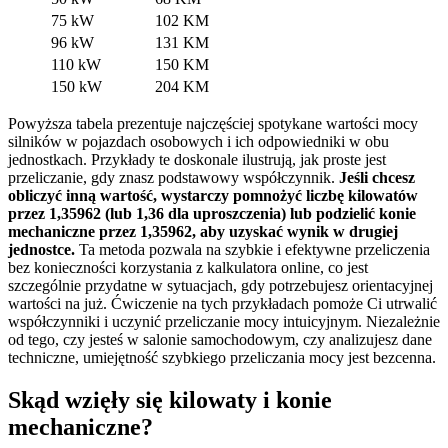
75 kW
102 KM
96 kW
131 KM
110 kW
150 KM
150 kW
204 KM
Powyższa tabela prezentuje najczęściej spotykane wartości mocy
silników w pojazdach osobowych i ich odpowiedniki w obu
jednostkach. Przykłady te doskonale ilustrują, jak proste jest
przeliczanie, gdy znasz podstawowy współczynnik.
Jeśli chcesz
obliczyć inną wartość, wystarczy pomnożyć liczbę kilowatów
przez 1,35962 (lub 1,36 dla uproszczenia) lub podzielić konie
mechaniczne przez 1,35962, aby uzyskać wynik w drugiej
jednostce.
Ta metoda pozwala na szybkie i efektywne przeliczenia
bez konieczności korzystania z kalkulatora online, co jest
szczególnie przydatne w sytuacjach, gdy potrzebujesz orientacyjnej
wartości na już. Ćwiczenie na tych przykładach pomoże Ci utrwalić
współczynniki i uczynić przeliczanie mocy intuicyjnym. Niezależnie
od tego, czy jesteś w salonie samochodowym, czy analizujesz dane
techniczne, umiejętność szybkiego przeliczania mocy jest bezcenna.
Skąd wzięły się kilowaty i konie
mechaniczne?