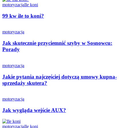
motoryzacja
Ile koni
99 kw ile to koni?
motoryzacja
Jak skutecznie przyciemnić szyby w Sosnowcu:
Porady
motoryzacja
Jakie pytania najczęściej dotyczą umowy kupna-
sprzedaży skutera?
motoryzacja
Jak wygląda wejście AUX?
motoryzacja
Ile koni