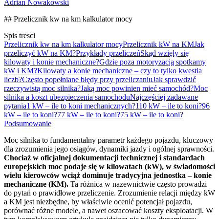
Adrian Nowakowski
## Przelicznik kw na km kalkulator mocy
Spis tresci
Przelicznik kw na km kalkulator mocy
Przelicznik kW na KM
Jak
przeliczyć kW na KM?
Przykłady przeliczeń
Skąd wzięły się
kilowaty i konie mechaniczne?
Gdzie poza motoryzacją spotkamy
kW i KM?
Kilowaty a konie mechaniczne – czy to tylko kwestia
liczb?
Często popełniane błędy przy przeliczaniu
Jak sprawdzić
rzeczywistą moc silnika?
Jaką moc powinien mieć samochód?
Moc
silnika a koszt ubezpieczenia samochodu
Najczęściej zadawane
pytania
1 kW – ile to koni mechanicznych?
110 kW – ile to koni?
96
kW – ile to koni?
77 kW – ile to koni?
75 kW – ile to koni?
Podsumowanie
Moc silnika to fundamentalny parametr każdego pojazdu, kluczowy
dla zrozumienia jego osiągów, dynamiki jazdy i ogólnej sprawności.
Chociaż w oficjalnej dokumentacji technicznej i standardach
europejskich moc podaje się w kilowatach (kW), w świadomości
wielu kierowców wciąż dominuje tradycyjna jednostka – konie
mechaniczne (KM).
Ta różnica w nazewnictwie często prowadzi
do pytań o prawidłowe przeliczenie. Zrozumienie relacji między kW
a KM jest niezbędne, by właściwie ocenić potencjał pojazdu,
porównać różne modele, a nawet oszacować koszty eksploatacji. W