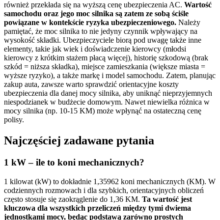
również przekłada się na wyższą cenę ubezpieczenia AC.
Wartość
samochodu oraz jego moc silnika są zatem ze sobą ściśle
powiązane w kontekście ryzyka ubezpieczeniowego.
Należy
pamiętać, że moc silnika to nie jedyny czynnik wpływający na
wysokość składki. Ubezpieczyciele biorą pod uwagę także inne
elementy, takie jak wiek i doświadczenie kierowcy (młodsi
kierowcy z krótkim stażem płacą więcej), historię szkodową (brak
szkód = niższa składka), miejsce zamieszkania (większe miasta =
wyższe ryzyko), a także markę i model samochodu. Zatem, planując
zakup auta, zawsze warto sprawdzić orientacyjne koszty
ubezpieczenia dla danej mocy silnika, aby uniknąć nieprzyjemnych
niespodzianek w budżecie domowym. Nawet niewielka różnica w
mocy silnika (np. 10-15 KM) może wpłynąć na ostateczną cenę
polisy.
Najczęściej zadawane pytania
1 kW – ile to koni mechanicznych?
1 kilowat (kW) to dokładnie 1,35962 koni mechanicznych (KM). W
codziennych rozmowach i dla szybkich, orientacyjnych obliczeń
często stosuje się zaokrąglenie do 1,36 KM.
Ta wartość jest
kluczowa dla wszystkich przeliczeń między tymi dwiema
jednostkami mocy, będąc podstawą zarówno prostych