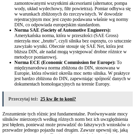
zamontowanymi wszystkimi akcesoriami (alternator, pompa
wody, układ wydechowy, filtr powietrza). Pomiar odbywa się
w warunkach zbliżonych do rzeczywistych. W dowodzie
rejestracyjnym moc jest często podawana właśnie wg normy
DIN, co odpowiada europejskim standardom.
Norma SAE (Society of Automotive Engineers):
Amerykańska norma, która w przeszłości (SAE Gross)
mierzyła moc „brutto”, czyli silnika bez osprzętu, co sztucznie
zawyżało wyniki. Obecnie stosuje się SAE Net, która jest
bliższa DIN, ale nadal mogą występować drobne różnice w
metodyce pomiarowej.
Norma ECE (Economic Commission for Europe):
To
międzynarodowa norma zbliżona do DIN, stosowana w
Europie, która również określa moc netto silnika. W praktyce
jest bardzo zbliżona do DIN, zapewniając spójność danych w
dokumentach homologacyjnych na terenie Europy.
Przeczytaj też:
25 kw ile to koni?
Zrozumienie tych różnic jest fundamentalne. Porównywanie mocy
silników mierzonych według różnych norm bez ich uwzględnienia
jest błędem, ponieważ może prowadzić do fałszywych wniosków o
przewadze jednego pojazdu nad drugim. Zawsze upewnij się, jaką