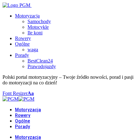
Motoryzacja
Samochody
Motocykle
Ile koni
Rowery
Ogólne
waga
Porady
BestClean24
Prawodojazdy
Polski portal motoryzacyjny – Twoje źródło nowości, porad i pasji
do motoryzacji na co dzień!
Font Resizer
Aa
Motoryzacja
Rowery
Ogólne
Porady
Motoryzacja