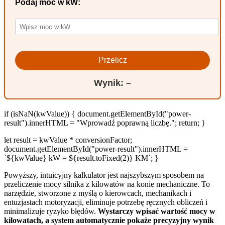
Podaj moc w kW:
Przelicz
Wynik: –
if (isNaN(kwValue)) { document.getElementById("power-
result").innerHTML = "Wprowadź poprawną liczbę."; return; }
let result = kwValue * conversionFactor;
document.getElementById("power-result").innerHTML =
`${kwValue} kW = ${result.toFixed(2)} KM`; }
Powyższy, intuicyjny kalkulator jest najszybszym sposobem na
przeliczenie mocy silnika z kilowatów na konie mechaniczne. To
narzędzie, stworzone z myślą o kierowcach, mechanikach i
entuzjastach motoryzacji, eliminuje potrzebę ręcznych obliczeń i
minimalizuje ryzyko błędów.
Wystarczy wpisać wartość mocy w
kilowatach, a system automatycznie pokaże precyzyjny wynik