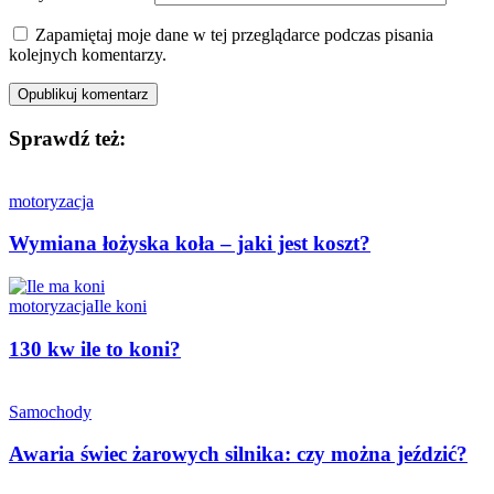
Zapamiętaj moje dane w tej przeglądarce podczas pisania
kolejnych komentarzy.
Sprawdź też:
motoryzacja
Wymiana łożyska koła – jaki jest koszt?
motoryzacja
Ile koni
130 kw ile to koni?
Samochody
Awaria świec żarowych silnika: czy można jeździć?