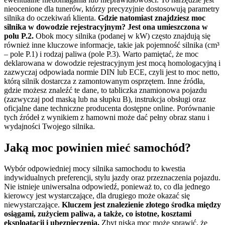
nieocenione dla tunerów, którzy precyzyjnie dostosowują parametry
silnika do oczekiwań klienta.
Gdzie natomiast znajdziesz moc
silnika w dowodzie rejestracyjnym? Jest ona umieszczona w
polu P.2.
Obok mocy silnika (podanej w kW) często znajdują się
również inne kluczowe informacje, takie jak pojemność silnika (cm³
– pole P.1) i rodzaj paliwa (pole P.3). Warto pamiętać, że moc
deklarowana w dowodzie rejestracyjnym jest mocą homologacyjną i
zazwyczaj odpowiada normie DIN lub ECE, czyli jest to moc netto,
którą silnik dostarcza z zamontowanym osprzętem. Inne źródła,
gdzie możesz znaleźć te dane, to tabliczka znamionowa pojazdu
(zazwyczaj pod maską lub na słupku B), instrukcja obsługi oraz
oficjalne dane techniczne producenta dostępne online. Porównanie
tych źródeł z wynikiem z hamowni może dać pełny obraz stanu i
wydajności Twojego silnika.
Jaką moc powinien mieć samochód?
Wybór odpowiedniej mocy silnika samochodu to kwestia
indywidualnych preferencji, stylu jazdy oraz przeznaczenia pojazdu.
Nie istnieje uniwersalna odpowiedź, ponieważ to, co dla jednego
kierowcy jest wystarczające, dla drugiego może okazać się
niewystarczające.
Kluczem jest znalezienie złotego środka między
osiągami, zużyciem paliwa, a także, co istotne, kosztami
eksploatacji i ubezpieczenia.
Zbyt niska moc może sprawić, że