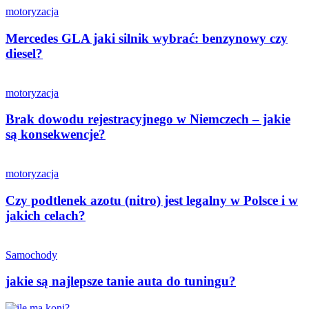
motoryzacja
Mercedes GLA jaki silnik wybrać: benzynowy czy
diesel?
motoryzacja
Brak dowodu rejestracyjnego w Niemczech – jakie
są konsekwencje?
motoryzacja
Czy podtlenek azotu (nitro) jest legalny w Polsce i w
jakich celach?
Samochody
jakie są najlepsze tanie auta do tuningu?