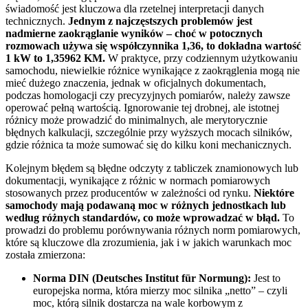
świadomość jest kluczowa dla rzetelnej interpretacji danych
technicznych.
Jednym z najczęstszych problemów jest
nadmierne zaokrąglanie wyników – choć w potocznych
rozmowach używa się współczynnika 1,36, to dokładna wartość
1 kW to 1,35962 KM.
W praktyce, przy codziennym użytkowaniu
samochodu, niewielkie różnice wynikające z zaokrąglenia mogą nie
mieć dużego znaczenia, jednak w oficjalnych dokumentach,
podczas homologacji czy precyzyjnych pomiarów, należy zawsze
operować pełną wartością. Ignorowanie tej drobnej, ale istotnej
różnicy może prowadzić do minimalnych, ale merytorycznie
błędnych kalkulacji, szczególnie przy wyższych mocach silników,
gdzie różnica ta może sumować się do kilku koni mechanicznych.
Kolejnym błędem są błędne odczyty z tabliczek znamionowych lub
dokumentacji, wynikające z różnic w normach pomiarowych
stosowanych przez producentów w zależności od rynku.
Niektóre
samochody mają podawaną moc w różnych jednostkach lub
według różnych standardów, co może wprowadzać w błąd.
To
prowadzi do problemu porównywania różnych norm pomiarowych,
które są kluczowe dla zrozumienia, jak i w jakich warunkach moc
została zmierzona:
Norma DIN (Deutsches Institut für Normung):
Jest to
europejska norma, która mierzy moc silnika „netto” – czyli
moc, którą silnik dostarcza na wale korbowym z