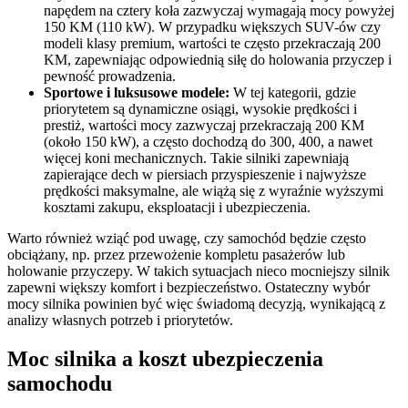
napędem na cztery koła zazwyczaj wymagają mocy powyżej
150 KM (110 kW). W przypadku większych SUV-ów czy
modeli klasy premium, wartości te często przekraczają 200
KM, zapewniając odpowiednią siłę do holowania przyczep i
pewność prowadzenia.
Sportowe i luksusowe modele:
W tej kategorii, gdzie
priorytetem są dynamiczne osiągi, wysokie prędkości i
prestiż, wartości mocy zazwyczaj przekraczają 200 KM
(około 150 kW), a często dochodzą do 300, 400, a nawet
więcej koni mechanicznych. Takie silniki zapewniają
zapierające dech w piersiach przyspieszenie i najwyższe
prędkości maksymalne, ale wiążą się z wyraźnie wyższymi
kosztami zakupu, eksploatacji i ubezpieczenia.
Warto również wziąć pod uwagę, czy samochód będzie często
obciążany, np. przez przewożenie kompletu pasażerów lub
holowanie przyczepy. W takich sytuacjach nieco mocniejszy silnik
zapewni większy komfort i bezpieczeństwo. Ostateczny wybór
mocy silnika powinien być więc świadomą decyzją, wynikającą z
analizy własnych potrzeb i priorytetów.
Moc silnika a koszt ubezpieczenia
samochodu