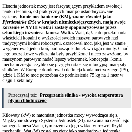
Historia jednostek mocy jest fascynującym przykładem ewolucji
nauki i techniki, od praktycznych miar po ustandaryzowane
systemy.
Konie mechaniczne (KM), znane również jako
Pferdestärke
(PS) w krajach niemieckojęzycznych, mają swoje
korzenie w XVIII wieku i zostały spopularyzowane przez
szkockiego inżyniera Jamesa Watta.
Watt, dążąc do przekonania
właścicieli kopalni o wyższości swoich maszyn parowych nad
tradycyjnymi końmi roboczymi, oszacował moc, jaką jest w stanie
wygenerować jeden koń, podnosząc ładunek w ciągu minuty. Choć
jego początkowe wyliczenia były przybliżone i nieco zawyżone, by
maszynom parowym nadać lepszy wizerunek, koncepcja „konia
mechanicznego” szybko się przyjęła i stała się intuicyjną miarą siły
silników. W Europie dominowała definicja konia metrycznego (PS),
gdzie 1 KM to moc potrzebna do podniesienia 75 kg na 1 metr w
ciągu 1 sekundy.
Przeczytaj też:
Przegrzanie silnika - wysoka temperatura
płynu chłodniczego
Kilowaty (kW) to natomiast jednostka mocy wywodząca się z
Międzynarodowego Systemu Jednostek (SI), nazwana na cześć tego
samego Jamesa Watta, tym razem za jego wkład w rozwój fizyki i
mechaniki. Wat (W) został przyjęty jako standardowa jednostka