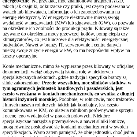
energetyczne.
Na przykład, moc znamionowa urządzeń AGD,
takich jak czajniki, odkurzacze czy pralki, jest często podawana w
watach lub kilowatach, informując o ich zapotrzebowaniu na
energię elektryczną. W energetyce elektrownie mierzą swoją
wydajność w megawatach (MW) lub gigawatach (GW), co pozwala
na określenie ich zdolności do produkcji prądu. Kilowaty są także
używane do określenia mocy grzewczej kotłów, pomp ciepła czy
klimatyzatorów, co jest kluczowe dla efektywności energetycznej
budynków. Nawet w branży IT, serwerownie i centra danych
mierzą swoje zużycie energii w kW, co ma bezpośredni wpływ na
koszty operacyjne.
Konie mechaniczne, mimo że wypierane przez kilowaty w oficjalnej
dokumentacji, wciąż odgrywają istotną rolę w niektórych
specjalistycznych sektorach, gdzie tradycja i specyfika branży są
silnie zakorzenione.
Przede wszystkim, moc silników statków, w
tym ogromnych jednostek handlowych i pasażerskich, jest
często wyrażana w koniach mechanicznych, co wynika z długiej
historii inżynierii morskiej.
Podobnie, w rolnictwie, moc traktorów
i innych maszyn rolniczych, takich jak kombajny, jest często
komunikowana w KM, co ułatwia rolnikom porównywanie sprzętu
i ocenę jego wydajności w pracach polowych. Niektóre
specjalistyczne narzędzia przemysłowe, a nawet silniki lotnicze,
mogą również posługiwać się koniami mechanicznymi w swoich
specyfikacjach. Warto zatem pamiętać, że obie jednostki, choć jedna