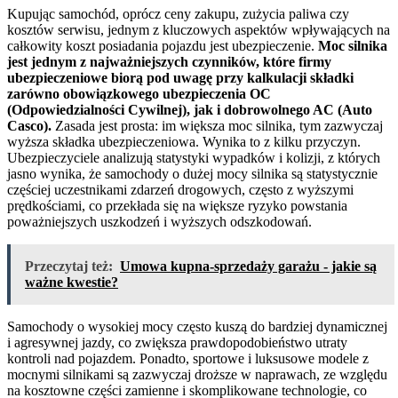
Kupując samochód, oprócz ceny zakupu, zużycia paliwa czy
kosztów serwisu, jednym z kluczowych aspektów wpływających na
całkowity koszt posiadania pojazdu jest ubezpieczenie.
Moc silnika
jest jednym z najważniejszych czynników, które firmy
ubezpieczeniowe biorą pod uwagę przy kalkulacji składki
zarówno obowiązkowego ubezpieczenia OC
(Odpowiedzialności Cywilnej), jak i dobrowolnego AC (Auto
Casco).
Zasada jest prosta: im większa moc silnika, tym zazwyczaj
wyższa składka ubezpieczeniowa. Wynika to z kilku przyczyn.
Ubezpieczyciele analizują statystyki wypadków i kolizji, z których
jasno wynika, że samochody o dużej mocy silnika są statystycznie
częściej uczestnikami zdarzeń drogowych, często z wyższymi
prędkościami, co przekłada się na większe ryzyko powstania
poważniejszych uszkodzeń i wyższych odszkodowań.
Przeczytaj też:
Umowa kupna-sprzedaży garażu - jakie są
ważne kwestie?
Samochody o wysokiej mocy często kuszą do bardziej dynamicznej
i agresywnej jazdy, co zwiększa prawdopodobieństwo utraty
kontroli nad pojazdem. Ponadto, sportowe i luksusowe modele z
mocnymi silnikami są zazwyczaj droższe w naprawach, ze względu
na kosztowne części zamienne i skomplikowane technologie, co