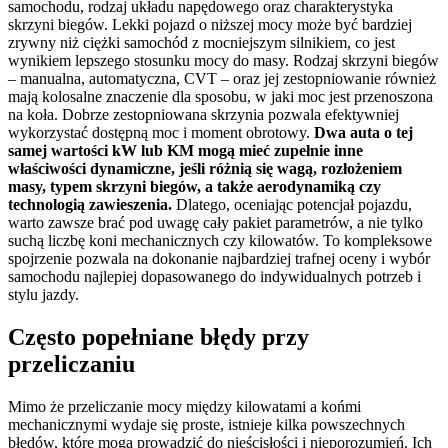
samochodu, rodzaj układu napędowego oraz charakterystyka
skrzyni biegów. Lekki pojazd o niższej mocy może być bardziej
zrywny niż ciężki samochód z mocniejszym silnikiem, co jest
wynikiem lepszego stosunku mocy do masy. Rodzaj skrzyni biegów
– manualna, automatyczna, CVT – oraz jej zestopniowanie również
mają kolosalne znaczenie dla sposobu, w jaki moc jest przenoszona
na koła. Dobrze zestopniowana skrzynia pozwala efektywniej
wykorzystać dostępną moc i moment obrotowy.
Dwa auta o tej
samej wartości kW lub KM mogą mieć zupełnie inne
właściwości dynamiczne, jeśli różnią się wagą, rozłożeniem
masy, typem skrzyni biegów, a także aerodynamiką czy
technologią zawieszenia.
Dlatego, oceniając potencjał pojazdu,
warto zawsze brać pod uwagę cały pakiet parametrów, a nie tylko
suchą liczbę koni mechanicznych czy kilowatów. To kompleksowe
spojrzenie pozwala na dokonanie najbardziej trafnej oceny i wybór
samochodu najlepiej dopasowanego do indywidualnych potrzeb i
stylu jazdy.
Często popełniane błędy przy
przeliczaniu
Mimo że przeliczanie mocy między kilowatami a końmi
mechanicznymi wydaje się proste, istnieje kilka powszechnych
błędów, które mogą prowadzić do nieścisłości i nieporozumień. Ich