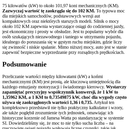
75 kilowatów (kW) to około 101,97 koni mechanicznych (KM).
Zazwyczaj wartość tę zaokrągla się do 102 KM.
To typowa moc
dla miejskich samochodów, podstawowych wersji aut
kompaktowych oraz niektórych starszych modeli. Silnik o mocy
około 102 KM zapewnia wystarczające osiągi do codziennej jazdy,
jest ekonomiczny i prosty w obsłudze. Jest to popularny wybór dla
osób szukających niezawodnego i taniego w utrzymaniu pojazdu,
idealnego do poruszania się w gęstym ruchu miejskim, gdzie liczy
się zwinność i niskie spalanie. Mimo niższej mocy, auto jest w stanie
zapewnić bezpieczne wyprzedzanie przy rozsądnych prędkościach.
Podsumowanie
Przeliczanie wartości między kilowatami (kW) a końmi
mechanicznymi (KM) jest prostą, ale kluczową umiejętnością dla
każdego entuzjasty motoryzacji i świadomego kierowcy.
Wystarczy
zapamiętać precyzyjny współczynnik konwersji, że 1 kW to
1,35962 KM, a 1 KM to 0,73549875 kW, choć dla wygody często
używa się zaokrąglonych wartości 1,36 i 0,735.
Artykuł ten
kompleksowo przedstawił nie tylko praktyczny kalkulator i wzory,
ale także pogłębił zrozumienie tych jednostek, omawiając ich
historyczne korzenie od Jamesa Watta po standaryzację w systemie
SI. Dowiedzieliśmy się, że moc to nie tylko sucha liczba – na
rzeczywiste osiągi pojazdu wpływają liczne czynniki, takie jak