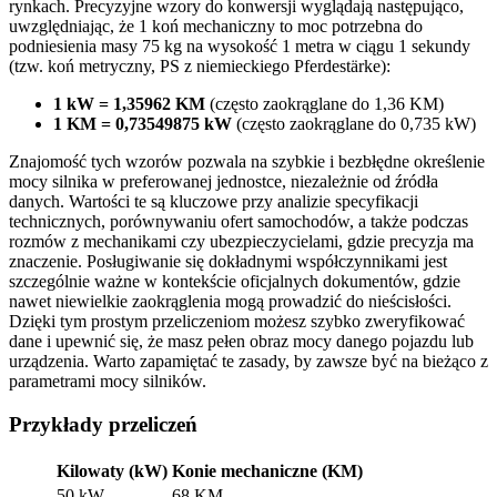
rynkach. Precyzyjne wzory do konwersji wyglądają następująco,
uwzględniając, że 1 koń mechaniczny to moc potrzebna do
podniesienia masy 75 kg na wysokość 1 metra w ciągu 1 sekundy
(tzw. koń metryczny, PS z niemieckiego Pferdestärke):
1 kW = 1,35962 KM
(często zaokrąglane do 1,36 KM)
1 KM = 0,73549875 kW
(często zaokrąglane do 0,735 kW)
Znajomość tych wzorów pozwala na szybkie i bezbłędne określenie
mocy silnika w preferowanej jednostce, niezależnie od źródła
danych. Wartości te są kluczowe przy analizie specyfikacji
technicznych, porównywaniu ofert samochodów, a także podczas
rozmów z mechanikami czy ubezpieczycielami, gdzie precyzja ma
znaczenie. Posługiwanie się dokładnymi współczynnikami jest
szczególnie ważne w kontekście oficjalnych dokumentów, gdzie
nawet niewielkie zaokrąglenia mogą prowadzić do nieścisłości.
Dzięki tym prostym przeliczeniom możesz szybko zweryfikować
dane i upewnić się, że masz pełen obraz mocy danego pojazdu lub
urządzenia. Warto zapamiętać te zasady, by zawsze być na bieżąco z
parametrami mocy silników.
Przykłady przeliczeń
Kilowaty (kW)
Konie mechaniczne (KM)
50 kW
68 KM