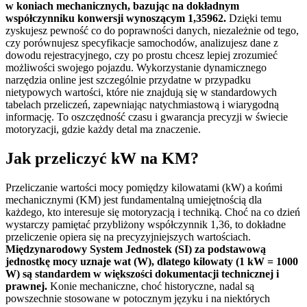
w koniach mechanicznych, bazując na dokładnym
współczynniku konwersji wynoszącym 1,35962.
Dzięki temu
zyskujesz pewność co do poprawności danych, niezależnie od tego,
czy porównujesz specyfikacje samochodów, analizujesz dane z
dowodu rejestracyjnego, czy po prostu chcesz lepiej zrozumieć
możliwości swojego pojazdu. Wykorzystanie dynamicznego
narzędzia online jest szczególnie przydatne w przypadku
nietypowych wartości, które nie znajdują się w standardowych
tabelach przeliczeń, zapewniając natychmiastową i wiarygodną
informację. To oszczędność czasu i gwarancja precyzji w świecie
motoryzacji, gdzie każdy detal ma znaczenie.
Jak przeliczyć kW na KM?
Przeliczanie wartości mocy pomiędzy kilowatami (kW) a końmi
mechanicznymi (KM) jest fundamentalną umiejętnością dla
każdego, kto interesuje się motoryzacją i techniką. Choć na co dzień
wystarczy pamiętać przybliżony współczynnik 1,36, to dokładne
przeliczenie opiera się na precyzyjniejszych wartościach.
Międzynarodowy System Jednostek (SI) za podstawową
jednostkę mocy uznaje wat (W), dlatego kilowaty (1 kW = 1000
W) są standardem w większości dokumentacji technicznej i
prawnej.
Konie mechaniczne, choć historyczne, nadal są
powszechnie stosowane w potocznym języku i na niektórych