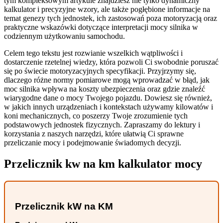
tym kompleksowym artykule znajdziesz nie tylko dynamiczny
kalkulator i precyzyjne wzory, ale także pogłębione informacje na
temat genezy tych jednostek, ich zastosowań poza motoryzacją oraz
praktyczne wskazówki dotyczące interpretacji mocy silnika w
codziennym użytkowaniu samochodu.
Celem tego tekstu jest rozwianie wszelkich wątpliwości i
dostarczenie rzetelnej wiedzy, która pozwoli Ci swobodnie poruszać
się po świecie motoryzacyjnych specyfikacji. Przyjrzymy się,
dlaczego różne normy pomiarowe mogą wprowadzać w błąd, jak
moc silnika wpływa na koszty ubezpieczenia oraz gdzie znaleźć
wiarygodne dane o mocy Twojego pojazdu. Dowiesz się również,
w jakich innych urządzeniach i kontekstach używamy kilowatów i
koni mechanicznych, co poszerzy Twoje zrozumienie tych
podstawowych jednostek fizycznych. Zapraszamy do lektury i
korzystania z naszych narzędzi, które ułatwią Ci sprawne
przeliczanie mocy i podejmowanie świadomych decyzji.
Przelicznik kw na km kalkulator mocy
Przelicznik kW na KM