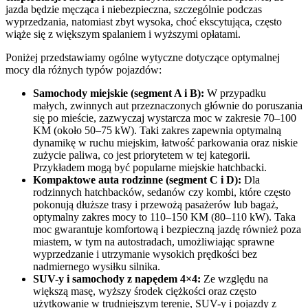
jazda będzie męcząca i niebezpieczna, szczególnie podczas
wyprzedzania, natomiast zbyt wysoka, choć ekscytująca, często
wiąże się z większym spalaniem i wyższymi opłatami.
Poniżej przedstawiamy ogólne wytyczne dotyczące optymalnej
mocy dla różnych typów pojazdów:
Samochody miejskie (segment A i B):
W przypadku
małych, zwinnych aut przeznaczonych głównie do poruszania
się po mieście, zazwyczaj wystarcza moc w zakresie 70–100
KM (około 50–75 kW). Taki zakres zapewnia optymalną
dynamikę w ruchu miejskim, łatwość parkowania oraz niskie
zużycie paliwa, co jest priorytetem w tej kategorii.
Przykładem mogą być popularne miejskie hatchbacki.
Kompaktowe auta rodzinne (segment C i D):
Dla
rodzinnych hatchbacków, sedanów czy kombi, które często
pokonują dłuższe trasy i przewożą pasażerów lub bagaż,
optymalny zakres mocy to 110–150 KM (80–110 kW). Taka
moc gwarantuje komfortową i bezpieczną jazdę również poza
miastem, w tym na autostradach, umożliwiając sprawne
wyprzedzanie i utrzymanie wysokich prędkości bez
nadmiernego wysiłku silnika.
SUV-y i samochody z napędem 4×4:
Ze względu na
większą masę, wyższy środek ciężkości oraz często
użytkowanie w trudniejszym terenie, SUV-y i pojazdy z