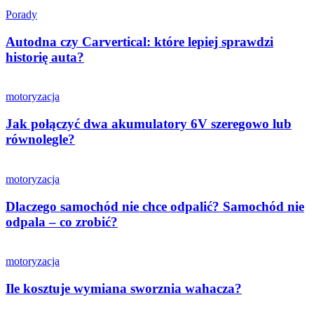
Porady
Autodna czy Carvertical: które lepiej sprawdzi
historię auta?
motoryzacja
Jak połączyć dwa akumulatory 6V szeregowo lub
równolegle?
motoryzacja
Dlaczego samochód nie chce odpalić? Samochód nie
odpala – co zrobić?
motoryzacja
Ile kosztuje wymiana sworznia wahacza?