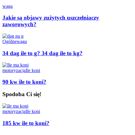
waga
Jakie są objawy zużytych uszczelniaczy
zaworowych?
Ogólne
waga
34 dag ile to g? 34 dag ile to kg?
motoryzacja
Ile koni
90 kw ile to koni?
Spodoba Ci się!
motoryzacja
Ile koni
185 kw ile to koni?