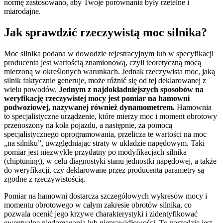
normę zastosowano, aby Twoje porównania były rzetelne i
miarodajne.
Jak sprawdzić rzeczywistą moc silnika?
Moc silnika podana w dowodzie rejestracyjnym lub w specyfikacji
producenta jest wartością znamionową, czyli teoretyczną mocą
mierzoną w określonych warunkach. Jednak rzeczywista moc, jaką
silnik faktycznie generuje, może różnić się od tej deklarowanej z
wielu powodów.
Jednym z najdokładniejszych sposobów na
weryfikację rzeczywistej mocy jest pomiar na hamowni
podwoziowej, nazywanej również dynamometrem.
Hamownia
to specjalistyczne urządzenie, które mierzy moc i moment obrotowy
przenoszony na koła pojazdu, a następnie, za pomocą
specjalistycznego oprogramowania, przelicza te wartości na moc
„na silniku”, uwzględniając straty w układzie napędowym. Taki
pomiar jest niezwykle przydatny po modyfikacjach silnika
(chiptuning), w celu diagnostyki stanu jednostki napędowej, a także
do weryfikacji, czy deklarowane przez producenta parametry są
zgodne z rzeczywistością.
Pomiar na hamowni dostarcza szczegółowych wykresów mocy i
momentu obrotowego w całym zakresie obrotów silnika, co
pozwala ocenić jego krzywe charakterystyki i zidentyfikować
ewentualne niedomagania lub nieprawidłowości. To narzędzie jest