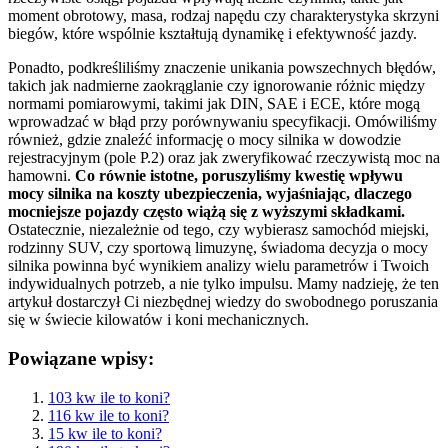
moment obrotowy, masa, rodzaj napędu czy charakterystyka skrzyni
biegów, które wspólnie kształtują dynamikę i efektywność jazdy.
Ponadto, podkreśliliśmy znaczenie unikania powszechnych błędów,
takich jak nadmierne zaokrąglanie czy ignorowanie różnic między
normami pomiarowymi, takimi jak DIN, SAE i ECE, które mogą
wprowadzać w błąd przy porównywaniu specyfikacji. Omówiliśmy
również, gdzie znaleźć informację o mocy silnika w dowodzie
rejestracyjnym (pole P.2) oraz jak zweryfikować rzeczywistą moc na
hamowni.
Co równie istotne, poruszyliśmy kwestię wpływu
mocy silnika na koszty ubezpieczenia, wyjaśniając, dlaczego
mocniejsze pojazdy często wiążą się z wyższymi składkami.
Ostatecznie, niezależnie od tego, czy wybierasz samochód miejski,
rodzinny SUV, czy sportową limuzynę, świadoma decyzja o mocy
silnika powinna być wynikiem analizy wielu parametrów i Twoich
indywidualnych potrzeb, a nie tylko impulsu. Mamy nadzieję, że ten
artykuł dostarczył Ci niezbędnej wiedzy do swobodnego poruszania
się w świecie kilowatów i koni mechanicznych.
Powiązane wpisy:
103 kw ile to koni?
116 kw ile to koni?
15 kw ile to koni?