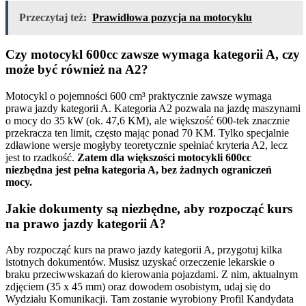
Przeczytaj też:
Prawidłowa pozycja na motocyklu
Czy motocykl 600cc zawsze wymaga kategorii A, czy
może być również na A2?
Motocykl o pojemności 600 cm³ praktycznie zawsze wymaga
prawa jazdy kategorii A. Kategoria A2 pozwala na jazdę maszynami
o mocy do 35 kW (ok. 47,6 KM), ale większość 600-tek znacznie
przekracza ten limit, często mając ponad 70 KM. Tylko specjalnie
zdławione wersje mogłyby teoretycznie spełniać kryteria A2, lecz
jest to rzadkość.
Zatem dla większości motocykli 600cc
niezbędna jest pełna kategoria A, bez żadnych ograniczeń
mocy.
Jakie dokumenty są niezbędne, aby rozpocząć kurs
na prawo jazdy kategorii A?
Aby rozpocząć kurs na prawo jazdy kategorii A, przygotuj kilka
istotnych dokumentów. Musisz uzyskać orzeczenie lekarskie o
braku przeciwwskazań do kierowania pojazdami. Z nim, aktualnym
zdjęciem (35 x 45 mm) oraz dowodem osobistym, udaj się do
Wydziału Komunikacji. Tam zostanie wyrobiony Profil Kandydata