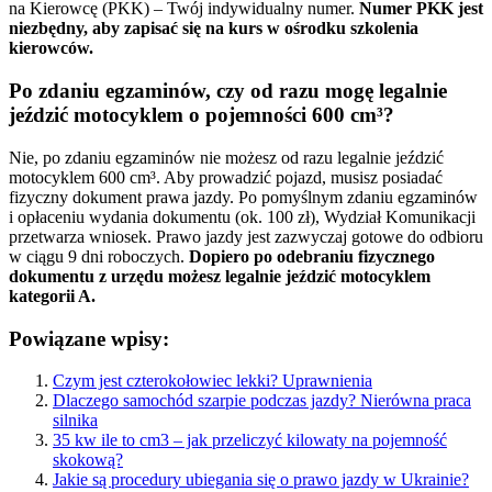
na Kierowcę (PKK) – Twój indywidualny numer.
Numer PKK jest
niezbędny, aby zapisać się na kurs w ośrodku szkolenia
kierowców.
Po zdaniu egzaminów, czy od razu mogę legalnie
jeździć motocyklem o pojemności 600 cm³?
Nie, po zdaniu egzaminów nie możesz od razu legalnie jeździć
motocyklem 600 cm³. Aby prowadzić pojazd, musisz posiadać
fizyczny dokument prawa jazdy. Po pomyślnym zdaniu egzaminów
i opłaceniu wydania dokumentu (ok. 100 zł), Wydział Komunikacji
przetwarza wniosek. Prawo jazdy jest zazwyczaj gotowe do odbioru
w ciągu 9 dni roboczych.
Dopiero po odebraniu fizycznego
dokumentu z urzędu możesz legalnie jeździć motocyklem
kategorii A.
Powiązane wpisy:
Czym jest czterokołowiec lekki? Uprawnienia
Dlaczego samochód szarpie podczas jazdy? Nierówna praca
silnika
35 kw ile to cm3 – jak przeliczyć kilowaty na pojemność
skokową?
Jakie są procedury ubiegania się o prawo jazdy w Ukrainie?