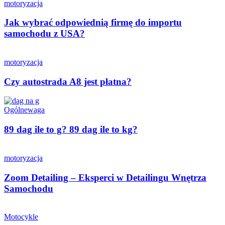
motoryzacja
Jak wybrać odpowiednią firmę do importu
samochodu z USA?
motoryzacja
Czy autostrada A8 jest płatna?
Ogólne
waga
89 dag ile to g? 89 dag ile to kg?
motoryzacja
Zoom Detailing – Eksperci w Detailingu Wnętrza
Samochodu
Motocykle