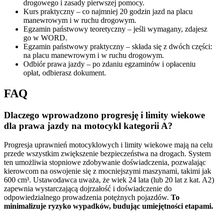
drogowego i zasady pierwszej pomocy.
Kurs praktyczny – co najmniej 20 godzin jazd na placu
manewrowym i w ruchu drogowym.
Egzamin państwowy teoretyczny – jeśli wymagany, zdajesz
go w WORD.
Egzamin państwowy praktyczny – składa się z dwóch części:
na placu manewrowym i w ruchu drogowym.
Odbiór prawa jazdy – po zdaniu egzaminów i opłaceniu
opłat, odbierasz dokument.
FAQ
Dlaczego wprowadzono progresję i limity wiekowe
dla prawa jazdy na motocykl kategorii A?
Progresja uprawnień motocyklowych i limity wiekowe mają na celu
przede wszystkim zwiększenie bezpieczeństwa na drogach. System
ten umożliwia stopniowe zdobywanie doświadczenia, pozwalając
kierowcom na oswojenie się z mocniejszymi maszynami, takimi jak
600 cm³. Ustawodawca uważa, że wiek 24 lata (lub 20 lat z kat. A2)
zapewnia wystarczającą dojrzałość i doświadczenie do
odpowiedzialnego prowadzenia potężnych pojazdów.
To
minimalizuje ryzyko wypadków, budując umiejętności etapami.