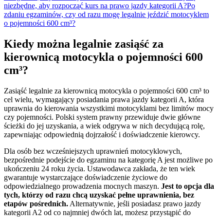
niezbędne, aby rozpocząć kurs na prawo jazdy kategorii A?
Po
zdaniu egzaminów, czy od razu mogę legalnie jeździć motocyklem
o pojemności 600 cm³?
Kiedy można legalnie zasiąść za
kierownicą motocykla o pojemności 600
cm³?
Zasiąść legalnie za kierownicą motocykla o pojemności 600 cm³ to
cel wielu, wymagający posiadania prawa jazdy kategorii A, która
uprawnia do kierowania wszystkimi motocyklami bez limitów mocy
czy pojemności. Polski system prawny przewiduje dwie główne
ścieżki do jej uzyskania, a wiek odgrywa w nich decydującą rolę,
zapewniając odpowiednią dojrzałość i doświadczenie kierowcy.
Dla osób bez wcześniejszych uprawnień motocyklowych,
bezpośrednie podejście do egzaminu na kategorię A jest możliwe po
ukończeniu 24 roku życia. Ustawodawca zakłada, że ten wiek
gwarantuje wystarczające doświadczenie życiowe do
odpowiedzialnego prowadzenia mocnych maszyn.
Jest to opcja dla
tych, którzy od razu chcą uzyskać pełne uprawnienia, bez
etapów pośrednich.
Alternatywnie, jeśli posiadasz prawo jazdy
kategorii A2 od co najmniej dwóch lat, możesz przystąpić do