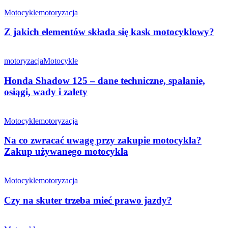
Motocykle
motoryzacja
Z jakich elementów składa się kask motocyklowy?
motoryzacja
Motocykle
Honda Shadow 125 – dane techniczne, spalanie,
osiągi, wady i zalety
Motocykle
motoryzacja
Na co zwracać uwagę przy zakupie motocykla?
Zakup używanego motocykla
Motocykle
motoryzacja
Czy na skuter trzeba mieć prawo jazdy?