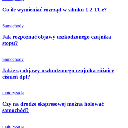
Co ile wymieniać rozrząd w silniku 1.2 TCe?
Samochody
Jak rozpoznać objawy uszkodzonego czujnika
stopu?
Samochody
Jakie są objawy uszkodzonego czujnika różnicy
ciśnień dpf?
motoryzacja
Czy na drodze ekspresowej można holować
samochód?
motoryzacja