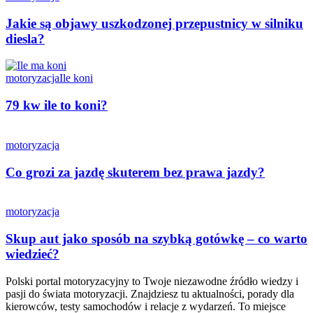
Jakie są objawy uszkodzonej przepustnicy w silniku
diesla?
motoryzacja
Ile koni
79 kw ile to koni?
motoryzacja
Co grozi za jazdę skuterem bez prawa jazdy?
motoryzacja
Skup aut jako sposób na szybką gotówkę – co warto
wiedzieć?
Polski portal motoryzacyjny to Twoje niezawodne źródło wiedzy i
pasji do świata motoryzacji. Znajdziesz tu aktualności, porady dla
kierowców, testy samochodów i relacje z wydarzeń. To miejsce