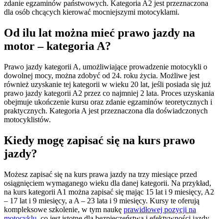
zdanie egzaminów państwowych. Kategoria A2 jest przeznaczona
dla osób chcących kierować mocniejszymi motocyklami.
Od ilu lat można
mieć prawo jazdy na
motor – kategoria A
?
Prawo jazdy kategorii A, umożliwiające prowadzenie motocykli o
dowolnej mocy, można zdobyć od 24. roku życia. Możliwe jest
również uzyskanie tej kategorii w wieku 20 lat, jeśli posiada się już
prawo jazdy kategorii A2 przez co najmniej 2 lata. Proces uzyskania
obejmuje ukończenie kursu oraz zdanie egzaminów teoretycznych i
praktycznych. Kategoria A jest przeznaczona dla doświadczonych
motocyklistów.
Kiedy mogę zapisać się na kurs prawo
jazdy?
Możesz zapisać się na kurs prawa jazdy na trzy miesiące przed
osiągnięciem wymaganego wieku dla danej kategorii. Na przykład,
na kurs kategorii A1 można zapisać się mając 15 lat i 9 miesięcy, A2
– 17 lat i 9 miesięcy, a A – 23 lata i 9 miesięcy. Kursy te oferują
kompleksowe szkolenie, w tym naukę
prawidłowej pozycji na
motocyklu
, co jest istotne dla bezpieczeństwa i efektywności jazdy.