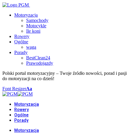
Motoryzacja
Samochody
Motocykle
Ile koni
Rowery
Ogólne
waga
Porady
BestClean24
Prawodojazdy
Polski portal motoryzacyjny – Twoje źródło nowości, porad i pasji
do motoryzacji na co dzień!
Font Resizer
Aa
Motoryzacja
Rowery
Ogólne
Porady
Motoryzacja