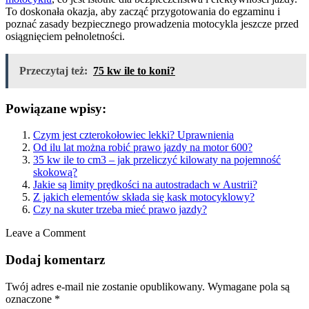
To doskonała okazja, aby zacząć przygotowania do egzaminu i
poznać zasady bezpiecznego prowadzenia motocykla jeszcze przed
osiągnięciem pełnoletności.
Przeczytaj też:
75 kw ile to koni?
Powiązane wpisy:
Czym jest czterokołowiec lekki? Uprawnienia
Od ilu lat można robić prawo jazdy na motor 600?
35 kw ile to cm3 – jak przeliczyć kilowaty na pojemność
skokową?
Jakie są limity prędkości na autostradach w Austrii?
Z jakich elementów składa się kask motocyklowy?
Czy na skuter trzeba mieć prawo jazdy?
Leave a Comment
Dodaj komentarz
Twój adres e-mail nie zostanie opublikowany.
Wymagane pola są
oznaczone
*