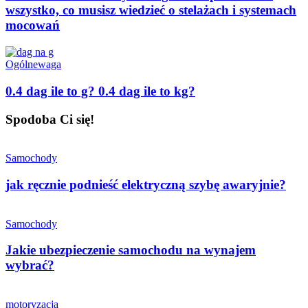
wszystko, co musisz wiedzieć o stelażach i systemach
mocowań
Ogólne
waga
0.4 dag ile to g? 0.4 dag ile to kg?
Spodoba Ci się!
Samochody
jak ręcznie podnieść elektryczną szybę awaryjnie?
Samochody
Jakie ubezpieczenie samochodu na wynajem
wybrać?
motoryzacja