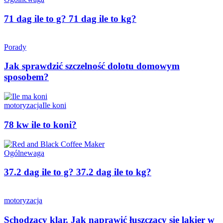
71 dag ile to g? 71 dag ile to kg?
Porady
Jak sprawdzić szczelność dolotu domowym
sposobem?
motoryzacja
Ile koni
78 kw ile to koni?
Ogólne
waga
37.2 dag ile to g? 37.2 dag ile to kg?
motoryzacja
Schodzący klar. Jak naprawić łuszczący się lakier w