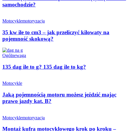
samochodzie?
Motocykle
motoryzacja
35 kw ile to cm3 – jak przeliczyć kilowaty na
pojemność skokową?
Ogólne
waga
135 dag ile to g? 135 dag ile to kg?
Motocykle
Jaką pojemnością motoru możesz jeździć mając
prawo jazdy kat. B?
Motocykle
motoryzacja
Montaż kufra motocyklowego krok po kroku –