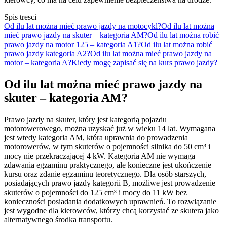
Spis tresci
Od ilu lat można mieć prawo jazdy na motocykl?
Od ilu lat można
mieć prawo jazdy na skuter – kategoria AM?
Od ilu lat można robić
prawo jazdy na motor 125 – kategoria A1?
Od ilu lat można robić
prawo jazdy kategoria A2?
Od ilu lat można mieć prawo jazdy na
motor – kategoria A?
Kiedy mogę zapisać się na kurs prawo jazdy?
Od ilu lat można mieć prawo jazdy na
skuter – kategoria AM?
Prawo jazdy na skuter, który jest kategorią pojazdu
motorowerowego, można uzyskać już w wieku 14 lat. Wymagana
jest wtedy kategoria AM, która uprawnia do prowadzenia
motorowerów, w tym skuterów o pojemności silnika do 50 cm³ i
mocy nie przekraczającej 4 kW. Kategoria AM nie wymaga
zdawania egzaminu praktycznego, ale konieczne jest ukończenie
kursu oraz zdanie egzaminu teoretycznego. Dla osób starszych,
posiadających prawo jazdy kategorii B, możliwe jest prowadzenie
skuterów o pojemności do 125 cm³ i mocy do 11 kW bez
konieczności posiadania dodatkowych uprawnień. To rozwiązanie
jest wygodne dla kierowców, którzy chcą korzystać ze skutera jako
alternatywnego środka transportu.