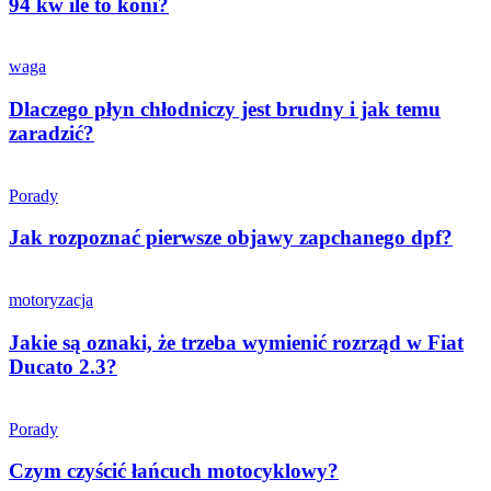
94 kw ile to koni?
waga
Dlaczego płyn chłodniczy jest brudny i jak temu
zaradzić?
Porady
Jak rozpoznać pierwsze objawy zapchanego dpf?
motoryzacja
Jakie są oznaki, że trzeba wymienić rozrząd w Fiat
Ducato 2.3?
Porady
Czym czyścić łańcuch motocyklowy?