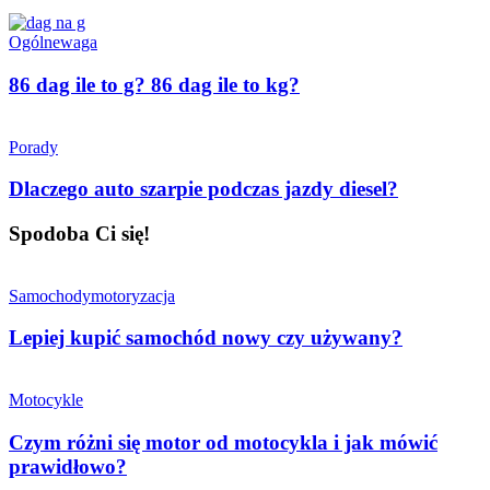
Ogólne
waga
86 dag ile to g? 86 dag ile to kg?
Porady
Dlaczego auto szarpie podczas jazdy diesel?
Spodoba Ci się!
Samochody
motoryzacja
Lepiej kupić samochód nowy czy używany?
Motocykle
Czym różni się motor od motocykla i jak mówić
prawidłowo?