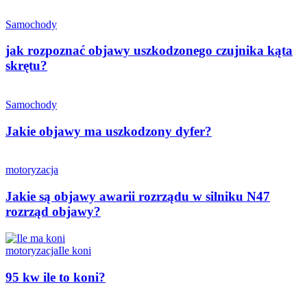
Samochody
jak rozpoznać objawy uszkodzonego czujnika kąta
skrętu?
Samochody
Jakie objawy ma uszkodzony dyfer?
motoryzacja
Jakie są objawy awarii rozrządu w silniku N47
rozrząd objawy?
motoryzacja
Ile koni
95 kw ile to koni?