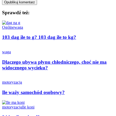
Sprawdź też:
Ogólne
waga
103 dag ile to g? 103 dag ile to kg?
waga
Dlaczego ubywa płynu chłodniczego, choć nie ma
widocznego wycieku?
motoryzacja
Ile waży samochód osobowy?
motoryzacja
Ile koni