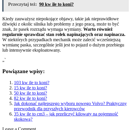
Przeczytaj też:
90 kw ile to koni?
Kiedy zauważysz niepokojące objawy, takie jak nieprawidłowe
dźwięki z okolic silnika lub problemy z jego pracą, może to być
znak, że pasek rozrządu wymaga wymiany.
Warto również
regularnie sprawdzać stan rolek napinających oraz napinacza.
W niektórych przypadkach mechanik może zalecić wcześniejszą
wymianę paska, szczególnie jeśli jest to pojazd o dużym przebiegu
lub intensywnie eksploatowany.
„`
Powiązane wpisy:
103 kw ile to koni?
15 kw ile to koni?
50 kw ile to koni?
82 kw ile to koni?
Jak dokonać najlepszego wyboru nowego Volvo? Praktyczny
przewodnik dla przyszłych kierowców
35 kw ile to cm3 – jak przeliczyć kilowaty na pojemność
skokową?
Leave a Comment