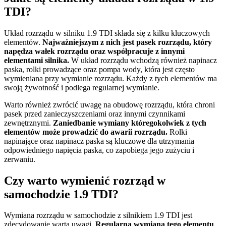
TDI?
Układ rozrządu w silniku 1.9 TDI składa się z kilku kluczowych
elementów.
Najważniejszym z nich jest pasek rozrządu, który
napędza wałek rozrządu oraz współpracuje z innymi
elementami silnika.
W układ rozrządu wchodzą również napinacz
paska, rolki prowadzące oraz pompa wody, która jest często
wymieniana przy wymianie rozrządu. Każdy z tych elementów ma
swoją żywotność i podlega regularnej wymianie.
Warto również zwrócić uwagę na obudowę rozrządu, która chroni
pasek przed zanieczyszczeniami oraz innymi czynnikami
zewnętrznymi.
Zaniedbanie wymiany któregokolwiek z tych
elementów może prowadzić do awarii rozrządu.
Rolki
napinające oraz napinacz paska są kluczowe dla utrzymania
odpowiedniego napięcia paska, co zapobiega jego zużyciu i
zerwaniu.
Czy warto wymienić rozrząd w
samochodzie 1.9 TDI?
Wymiana rozrządu w samochodzie z silnikiem 1.9 TDI jest
zdecydowanie warta uwagi.
Regularna wymiana tego elementu