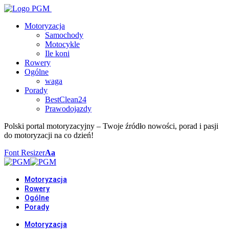
Motoryzacja
Samochody
Motocykle
Ile koni
Rowery
Ogólne
waga
Porady
BestClean24
Prawodojazdy
Polski portal motoryzacyjny – Twoje źródło nowości, porad i pasji
do motoryzacji na co dzień!
Font Resizer
Aa
Motoryzacja
Rowery
Ogólne
Porady
Motoryzacja