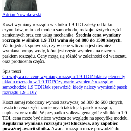
Adrian Nowakowski
Koszt wymiany rozrządu w silniku 1.9 TDI zależy od kilku
czynników, m.in. od modelu samochodu, rodzaju użytych części
zamiennych oraz cen usług mechanika.
Średnia cena wymiany
rozrządu w silniku 1.9 TDI waha się od 800 do 1500 złotych.
Warto jednak sprawdzić, czy w cenę wliczona jest również
wymiana pompy wody, która jest często wymieniana razem z
paskiem rozrządu. Ceny mogą się różnić w zależności od warsztatu
oraz producenta części.
Spis tresci
Co wpływa na cenę wymiany rozrządu 1.9 TDI?
Jakie są elementy
układu rozrządu w 1.9 TDI?
Czy warto wymienić rozrząd w
samochodzie 1.9 TDI?
Jak sprawdzić, kiedy należy wymienić pasek
rozrządu 1.9 TDI?
Koszt samej robocizny wynosi zazwyczaj od 300 do 600 złotych,
reszta to cena części zamiennych takich jak pasek rozrządu,
napinacz oraz rolki. W przypadku volkswagena golf z silnikiem 1.9
TDI, cena może być nieco wyższa ze względu na specyfikę modelu.
Regularna wymiana rozrządu jest kluczowa, aby zapobiec
poważnej awarii silnika.
Awaria rozrządu może prowadzić do