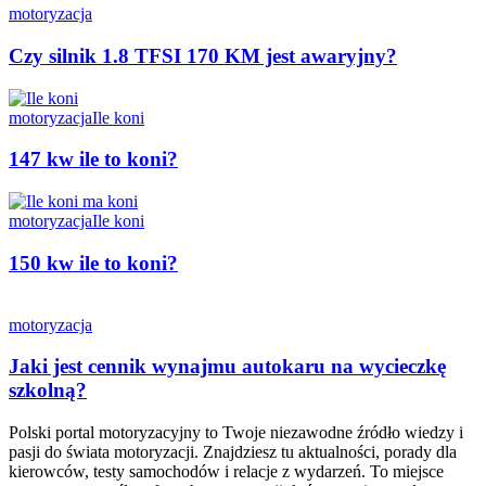
motoryzacja
Czy silnik 1.8 TFSI 170 KM jest awaryjny?
motoryzacja
Ile koni
147 kw ile to koni?
motoryzacja
Ile koni
150 kw ile to koni?
motoryzacja
Jaki jest cennik wynajmu autokaru na wycieczkę
szkolną?
Polski portal motoryzacyjny to Twoje niezawodne źródło wiedzy i
pasji do świata motoryzacji. Znajdziesz tu aktualności, porady dla
kierowców, testy samochodów i relacje z wydarzeń. To miejsce