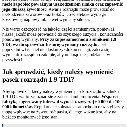
może zapobiec poważnym uszkodzeniom silnika oraz zapewnić
jego dłuższą żywotność.
Awaria rozrządu może prowadzić do
uszkodzenia zaworów oraz tłoków, co w efekcie wymaga
kosztownej naprawy lub nawet wymiany silnika.
Nie warto oszczędzać na jakości części zamiennych, ponieważ
niższa jakość może prowadzić do szybszego zużycia i konieczności
ponownej wymiany.
Przy zakupie samochodu z silnikiem 1.9
TDI, warto sprawdzić historię wymiany rozrządu.
Jeśli
poprzedni właściciel nie dostarczył dokumentacji, zaleca się
wymienić rozrząd po zakupie, aby uniknąć niespodzianek w
przyszłości.
Jak sprawdzić, kiedy należy wymienić
pasek rozrządu 1.9 TDI?
Aby sprawdzić, kiedy należy wymienić pasek rozrządu w silniku
1.9 TDI, warto zapoznać się z zaleceniami producenta.
Wsparci
fabryką sugerowany interwał wynosi zazwyczaj 60 000 do 100
000 kilometrów.
Regularna eksploatacja samochodu oraz styl jazdy
mogą wpływać na żywotność paska, dlatego ważne jest, aby na
bieżąco monitorować jego stan.