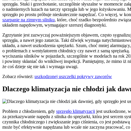
sprzęgła. Stuki i grzechotanie, szczególnie słyszalne w momencie zał
o nadmiernych luzach na tarczy sprzęgła lub w jego łożyskowaniu. 
sprzęgło po prostu próbuje nieskutecznie napędzać. Co więcej, w 
szarpanie na zimnym silniku
, które, choć rzadko bezpośrednio związ
układem napędowym, wymagające szerszej diagnostyki.
Zgrzytanie jest zazwyczaj poważniejszym objawem, często sygnalizu
sprzęgła, a nawet jego zatarcia. Taki dźwięk wymaga natychmiastow
układu, a nawet uszkodzenia sprężarki. Szum, choć mniej alarmujący
o problemach z wentylatorem chłodnicy czy nawet z samą sprężarką. 
wyciszania silników w pojazdach, szczególnie w modelach na rok 20
i powinny skłaniać do wnikliwej inspekcji. Pamiętajmy, że mimo iż n
że coś dzieje się nie tak i wymaga uwagi.
Zobacz również:
uszkodzonej uszczelki pokrywy zaworów
Dlaczego klimatyzacja nie chłodzi jak dawn
Problem z chłodzeniem, gdy
sprzęgło klimatyzacji
jest uszkodzone, w
za przekazywanie napędu z silnika do sprężarki, która jest sercem sy
czynnika chłodniczego i zwiększanie jego ciśnienia, co jest podstawą 
może być efektywnie napędzana lub wcale nie zaczyna pracować, co b