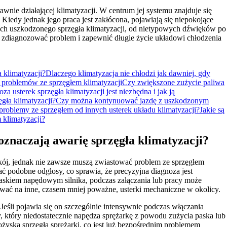
wnie działającej klimatyzacji. W centrum jej systemu znajduje się
 Kiedy jednak jego praca jest zakłócona, pojawiają się niepokojące
ach uszkodzonego sprzęgła klimatyzacji, od nietypowych dźwięków po
 zdiagnozować problem i zapewnić długie życie układowi chłodzenia
 klimatyzacji?
Dlaczego klimatyzacja nie chłodzi jak dawniej, gdy
y problemów ze sprzęgłem klimatyzacji
Czy zwiększone zużycie paliwa
za usterek sprzęgła klimatyzacji jest niezbędna i jak ją
ęgła klimatyzacji?
Czy można kontynuować jazdę z uszkodzonym
problemy ze sprzęgłem od innych usterek układu klimatyzacji?
Jakie są
klimatyzacji?
oznaczają awarię sprzęgła klimatyzacji?
kój, jednak nie zawsze muszą zwiastować problem ze sprzęgłem
 podobne odgłosy, co sprawia, że precyzyjna diagnoza jest
skiem napędowym silnika, podczas załączania lub pracy może
ać na inne, czasem mniej poważne, usterki mechaniczne w okolicy.
śli pojawia się on szczególnie intensywnie podczas włączania
 który niedostatecznie napędza sprężarkę z powodu zużycia paska lub
żyska sprzęgła sprężarki, co jest już bezpośrednim problemem