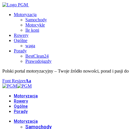
Motoryzacja
Samochody
Motocykle
Ile koni
Rowery
Ogólne
waga
Porady
BestClean24
Prawodojazdy
Polski portal motoryzacyjny – Twoje źródło nowości, porad i pasji do
Font Resizer
Aa
Motoryzacja
Rowery
Ogólne
Porady
Motoryzacja
Samochody