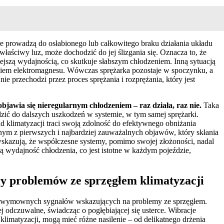
re prowadzą do osłabionego lub całkowitego braku działania układu
właściwy luz, może dochodzić do jej ślizgania się. Oznacza to, że
jszą wydajnością, co skutkuje słabszym chłodzeniem. Inną sytuacją
niem elektromagnesu. Wówczas sprężarka pozostaje w spoczynku, a
ie przechodzi przez proces sprężania i rozprężania, który jest
bjawia się nieregularnym chłodzeniem – raz działa, raz nie.
Taka
adzić do dalszych uszkodzeń w systemie, w tym samej sprężarki.
ad klimatyzacji traci swoją zdolność do efektywnego obniżania
dnym z pierwszych i najbardziej zauważalnych objawów, który skłania
 wskazują, że współczesne systemy, pomimo swojej złożoności, nadal
 wydajność chłodzenia, co jest istotne w każdym pojeździe,
ały problemów ze sprzęgłem klimatyzacji
dziej wymownych sygnałów wskazujących na problemy ze sprzęgłem.
j odczuwalne, świadcząc o pogłębiającej się usterce. Wibracje
klimatyzacji, mogą mieć różne nasilenie – od delikatnego drżenia