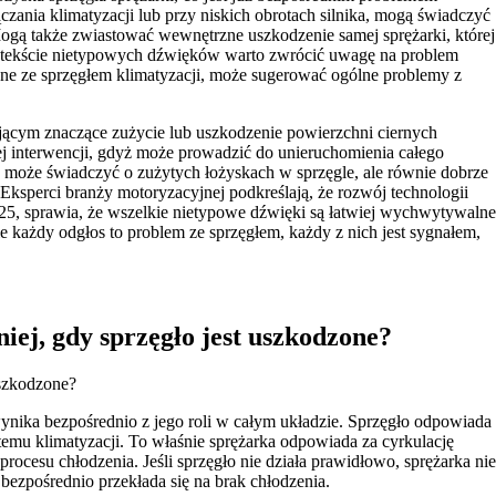
ączania klimatyzacji lub przy niskich obrotach silnika, mogą świadczyć
Mogą także zwiastować wewnętrzne uszkodzenie samej sprężarki, której
kontekście nietypowych dźwięków warto zwrócić uwagę na problem
ane ze sprzęgłem klimatyzacji, może sugerować ogólne problemy z
jącym znaczące zużycie lub uszkodzenie powierzchni ciernych
ej interwencji, gdyż może prowadzić do unieruchomienia całego
, może świadczyć o zużytych łożyskach w sprzęgle, ale równie dobrze
Eksperci branży motoryzacyjnej podkreślają, że rozwój technologii
25, sprawia, że wszelkie nietypowe dźwięki są łatwiej wychwytywalne
ie każdy odgłos to problem ze sprzęgłem, każdy z nich jest sygnałem,
iej, gdy sprzęgło jest uszkodzone?
ynika bezpośrednio z jego roli w całym układzie. Sprzęgło odpowiada
stemu klimatyzacji. To właśnie sprężarka odpowiada za cyrkulację
procesu chłodzenia. Jeśli sprzęgło nie działa prawidłowo, sprężarka nie
ezpośrednio przekłada się na brak chłodzenia.