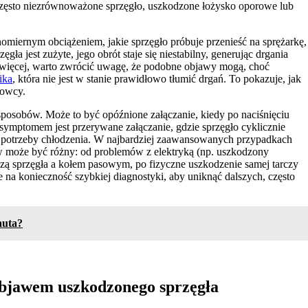
 często niezrównoważone sprzęgło, uszkodzone łożysko oporowe lub
miernym obciążeniem, jakie sprzęgło próbuje przenieść na sprężarkę,
gła jest zużyte, jego obrót staje się niestabilny, generując drgania
o więcej, warto zwrócić uwagę, że podobne objawy mogą, choć
ika
, która nie jest w stanie prawidłowo tłumić drgań. To pokazuje, jak
rowcy.
a sposobów. Może to być opóźnione załączanie, kiedy po naciśnięciu
symptomem jest przerywane załączanie, gdzie sprzęgło cyklicznie
łej potrzeby chłodzenia. W najbardziej zaawansowanych przypadkach
 może być różny: od problemów z elektryką (np. uszkodzony
czą sprzęgła a kołem pasowym, po fizyczne uszkodzenie samej tarczy
e na konieczność szybkiej diagnostyki, aby uniknąć dalszych, często
auta?
objawem uszkodzonego sprzęgła