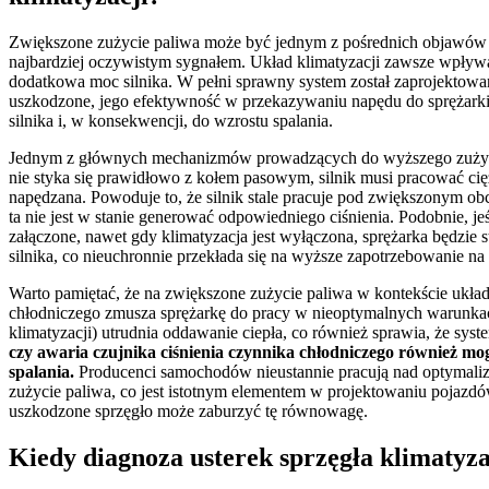
Zwiększone zużycie paliwa może być jednym z pośrednich objawów u
najbardziej oczywistym sygnałem. Układ klimatyzacji zawsze wpływa
dodatkowa moc silnika. W pełni sprawny system został zaprojektowany
uszkodzone, jego efektywność w przekazywaniu napędu do sprężarki
silnika i, w konsekwencji, do wzrostu spalania.
Jednym z głównych mechanizmów prowadzących do wyższego zużycia pa
nie styka się prawidłowo z kołem pasowym, silnik musi pracować cięże
napędzana. Powoduje to, że silnik stale pracuje pod zwiększonym ob
ta nie jest w stanie generować odpowiedniego ciśnienia. Podobnie, je
załączone, nawet gdy klimatyzacja jest wyłączona, sprężarka będzie 
silnika, co nieuchronnie przekłada się na wyższe zapotrzebowanie na
Warto pamiętać, że na zwiększone zużycie paliwa w kontekście układ
chłodniczego zmusza sprężarkę do pracy w nieoptymalnych warunkach
klimatyzacji) utrudnia oddawanie ciepła, co również sprawia, że sys
czy awaria czujnika ciśnienia czynnika chłodniczego również m
spalania.
Producenci samochodów nieustannie pracują nad optymaliza
zużycie paliwa, co jest istotnym elementem w projektowaniu pojazd
uszkodzone sprzęgło może zaburzyć tę równowagę.
Kiedy diagnoza usterek sprzęgła klimatyzac