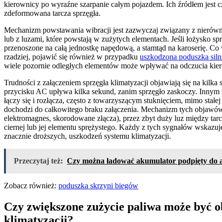
kierownicy po wyraźne szarpanie całym pojazdem. Ich źródłem jest
zdeformowana tarcza sprzęgła.
Mechanizm powstawania wibracji jest zazwyczaj związany z nierówno
lub z luzami, które powstają w zużytych elementach. Jeśli łożysko sprzę
przenoszone na całą jednostkę napędową, a stamtąd na karoserię. C
rzadziej, pojawić się również w przypadku
uszkodzona poduszka siln
wiele pozornie odległych elementów może wpływać na odczucia kie
Trudności z załączeniem sprzęgła klimatyzacji objawiają się na kilk
przycisku AC upływa kilka sekund, zanim sprzęgło zaskoczy. Innym 
łączy się i rozłącza, często z towarzyszącym stuknięciem, mimo sta
dochodzi do całkowitego braku załączenia. Mechanizm tych objawów
elektromagnes, skorodowane złącza), przez zbyt duży luz między tar
ciernej lub jej elementu sprężystego. Każdy z tych sygnałów wskazuj
znacznie droższych, uszkodzeń systemu klimatyzacji.
Przeczytaj też:
Czy można ładować akumulator podpięty do 
Zobacz również:
poduszka skrzyni biegów
Czy zwiększone zużycie paliwa może być 
klimatyzacji?