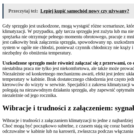
Przeczytaj też:
Lepiej kupić samochód nowy czy używany?
Gdy sprzęgło jest uszkodzone, mogą wystąpić różne scenariusze, któ
klimatyzacji. W przypadku, gdy tarcza sprzęgła jest zużyta lub ma nie
sprężarka nie otrzymuje pełnego momentu obrotowego, pracuje z mnie
jest całkowity brak załączenia sprzęgła, spowodowany np. uszkodze
system w ogóle nie chłodzi, ponieważ czynnik chłodniczy nie krąży i n
niezbędny do obniżenia temperatury.
Uszkodzone sprzęgło może również załączać się z przerwami, co o
niestabilna praca nie tylko jest niekomfortowa, ale także może prow
Niezależnie od konkretnego mechanizmu awarii, efekt jest jeden: ukł
temperatury w kabinie. Brak dostatecznego chłodzenia jest często je
kierowców do wizyty w serwisie. Specjaliści z zakresu klimatyzacji
polegają na niezawodnym działaniu sprzęgła, aby zapewnić optymalną
niezależnie od jego rocznika.
Wibracje i trudności z załączeniem: sygn
Wibracje i trudności z załączaniem klimatyzacji to jedne z najbar
Choć mogą być początkowo subtelne, z czasem stają się coraz bardzie
odczuwalne w kabinie lub na karoserii, zwłaszcza podczas włączania 