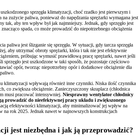
szkodzonego sprzęgła klimatyzacji, choć rzadko jest pierwszym i
 na zużycie paliwa, ponieważ do napędzania sprężarki wymagana jest
 tak, aby ten wpływ był jak najmniejszy. Jednak, gdy sprzęgło jest
 znacząco spada, co może prowadzić do niepotrzebnego obciążenia
liwa jest ślizganie się sprzęgła. W sytuacji, gdy tarcza sprzęgła
j, aby utrzymać obroty sprężarki, która i tak nie jest efektywnie
ciążeniem, próbując wymusić prawidłową pracę sprężarki, nawet jeśli
śli sprzęgło jest uszkodzone w taki sposób, że pozostaje częściowo
stawiać opór, tworząc niepotrzebny opór i dodatkowe obciążenie dla
 paliwo.
u klimatyzacji wpływają również inne czynniki. Niska ilość czynnika
, co zwiększa obciążenie. Zanieczyszczony skraplacz (chłodnica
tem musi pracować intensywniej.
Niesprawny wentylator chłodnicy
ogą prowadzić do nieefektywnej pracy układu i zwiększonego
cją efektywności klimatyzacji, aby minimalizować jej wpływ na
ów na rok 2025. Jednak nawet w najnowszych konstrukcjach
ji jest niezbędna i jak ją przeprowadzić?