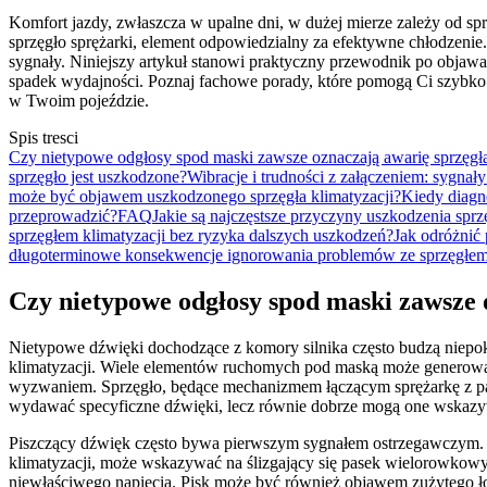
Komfort jazdy, zwłaszcza w upalne dni, w dużej mierze zależy od spra
sprzęgło sprężarki, element odpowiedzialny za efektywne chłodzenie.
sygnały. Niniejszy artykuł stanowi praktyczny przewodnik po objaw
spadek wydajności. Poznaj fachowe porady, które pomogą Ci szybko
w Twoim pojeździe.
Spis tresci
Czy nietypowe odgłosy spod maski zawsze oznaczają awarię sprzęgła
sprzęgło jest uszkodzone?
Wibracje i trudności z załączeniem: sygnał
może być objawem uszkodzonego sprzęgła klimatyzacji?
Kiedy diagno
przeprowadzić?
FAQ
Jakie są najczęstsze przyczyny uszkodzenia sprz
sprzęgłem klimatyzacji bez ryzyka dalszych uszkodzeń?
Jak odróżnić 
długoterminowe konsekwencje ignorowania problemów ze sprzęgłem 
Czy nietypowe odgłosy spod maski zawsze 
Nietypowe dźwięki dochodzące z komory silnika często budzą niepo
klimatyzacji. Wiele elementów ruchomych pod maską może generować
wyzwaniem. Sprzęgło, będące mechanizmem łączącym sprężarkę z pa
wydawać specyficzne dźwięki, lecz równie dobrze mogą one wskazyw
Piszczący dźwięk często bywa pierwszym sygnałem ostrzegawczym. Je
klimatyzacji, może wskazywać na ślizgający się pasek wielorowkowy,
niewłaściwego napięcia. Pisk może być również objawem zużytego ło