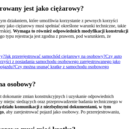
rowany jest jako ciężarowy?
ym działaniem, które umożliwia korzystanie z pewnych korzyści
 jako ciężarowy musi spełniać określone warunki techniczne, takie
rskiej.
Wymaga to również odpowiednich modyfikacji konstrukcji
o typu rejestracja jest zgodna z prawem, pod warunkiem, że
wy?
Jak przerejestrować samochód ciężarowy na osobowy?
Czy auto
orzyści z posiadania samochodu osobowego zarejestrowanego jako
pojazdu?
Czy można usunąć kratkę z samochodu osobowego
na osobowy?
t dokonanie zmian konstrukcyjnych i uzyskanie odpowiednich
by miejsc siedzących oraz przeprowadzenie badania technicznego w
wydziału komunikacji z niezbędnymi dokumentami, w tym
go
, aby zarejestrować pojazd jako osobowy. Po przerejestrowaniu,