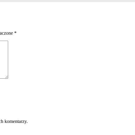
naczone
*
ch komentarzy.