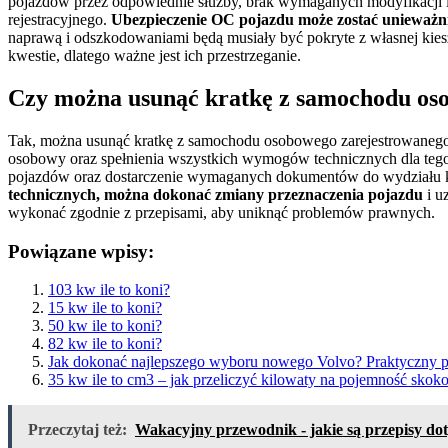
pojazdów przez odpowiednie służby, brak wymaganych modyfikacj
rejestracyjnego.
Ubezpieczenie OC pojazdu może zostać unieważn
naprawą i odszkodowaniami będą musiały być pokryte z własnej kie
kwestie, dlatego ważne jest ich przestrzeganie.
Czy można usunąć kratkę z samochodu oso
Tak, można usunąć kratkę z samochodu osobowego zarejestrowanego 
osobowy oraz spełnienia wszystkich wymogów technicznych dla tego t
pojazdów oraz dostarczenie wymaganych dokumentów do wydziału 
technicznych, można dokonać zmiany przeznaczenia pojazdu
i u
wykonać zgodnie z przepisami, aby uniknąć problemów prawnych.
Powiązane wpisy:
103 kw ile to koni?
15 kw ile to koni?
50 kw ile to koni?
82 kw ile to koni?
Jak dokonać najlepszego wyboru nowego Volvo? Praktyczny p
35 kw ile to cm3 – jak przeliczyć kilowaty na pojemność sko
Przeczytaj też:
Wakacyjny przewodnik - jakie są przepisy do