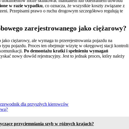
i i dokumentów może skutkować mandatem lub odebraniem dowodu
ione w razie wypadku
, co oznacza, że wszystkie koszty związane z
szeni. Przepisami prawo o ruchu drogowym szczegółowo regulują te
bowego zarejestrowanego jako ciężarowy?
jako ciężarowy, ale wymaga to przerejestrowania pojazdu na
ypu pojazdu. Proces ten obejmuje wizytę w okręgowej stacji kontroli
komunikacji.
Po demontażu kratki i spełnieniu wymagań
zyskać nowy dowód rejestracyjny. Jest to jednak proces, który należy
rzewodnik dla przyszłych kierowców
kową?
tyczące przyciemniania szyb w różnych krajach?