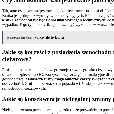
Czy auto osobowe zarejestrowane jako cię
Tak, auto osobowe zarejestrowane jako ciężarowe musi posiadać kratk
Kratka jest jednym z wymogów homologacyjnych, które muszą być s
kratki, samochód nie będzie spełniał wymagań technicznych
, co 
wypadku. Tego typu modyfikacje muszą być wykonane w warsztacie s
Przeczytaj też:
78 kw ile to koni?
Jakie są korzyści z posiadania samochodu
ciężarowy?
Posiadanie samochodu osobowego zarejestrowanego jako ciężarowy ni
stawki ubezpieczenia OC. Korzyści te są szczególnie atrakcyjne dla 
gospodarczej.
Zwłaszcza firmy mogą odliczać koszty związane z 
oszczędności. Zmiana przeznaczenia pojazdu wiąże się jednak z wy
samochodów ciężarowych.
Jakie są konsekwencje nielegalnej zmiany
Nielegalna zmiana przeznaczenia pojazdu może prowadzić do poważ