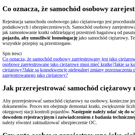
Co oznacza, że samochód osobowy zarejest
Rejestracja samochodu osobowego jako ciężarowego jest proceduraln
podatkowych i ubezpieczeniowych. Samochód osobowy zarejestrowany
jak zamontowanie kratki oddzielającej przestrzeń bagażową od pasaże
pojazdu, aby umożliwić homologację
jako samochód ciężarowy. Teg
wszystkie przepisy są przestrzegane.
Spis tresci
Co oznacza, że samochód osobowy zarejestrowany jest jako ciężaro
osobowe zarejestrowane jako ciężarowe musi mieć kratkę?
Jakie są k
ciężarowy?
Jakie są konsekwencje nielegalnej zmiany przeznaczenia 
zarejestrowanego jako ciężarowy?
Jak przerejestrować samochód ciężarowy 
Aby przerejestrować samochód ciężarowy na osobowy, konieczne jes
dokumentów. Proces ten obejmuje demontaż kratki, zwiększenie licz
okręgowej stacji kontroli pojazdów.
Następnie należy udać się do 
dowodem rejestracyjnym i zaświadczeniem z badania techniczne
należy również zaktualizować ubezpieczenie OC.