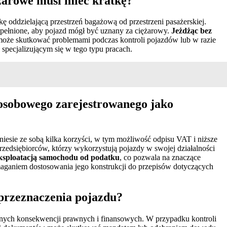
żarowe musi mieć kratkę?
ę oddzielającą przestrzeń bagażową od przestrzeni pasażerskiej.
pełnione, aby pojazd mógł być uznany za ciężarowy.
Jeżdżąc bez
może skutkować problemami podczas kontroli pojazdów lub w razie
pecjalizującym się w tego typu pracach.
 osobowego zarejestrowanego jako
esie ze sobą kilka korzyści, w tym możliwość odpisu VAT i niższe
przedsiębiorców, którzy wykorzystują pojazdy w swojej działalności
eksploatacją samochodu od podatku
, co pozwala na znaczące
maganiem dostosowania jego konstrukcji do przepisów dotyczących
 przeznaczenia pojazdu?
nych konsekwencji prawnych i finansowych. W przypadku kontroli