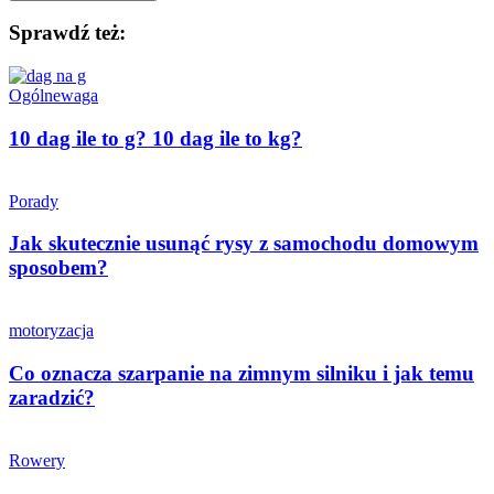
Sprawdź też:
Ogólne
waga
10 dag ile to g? 10 dag ile to kg?
Porady
Jak skutecznie usunąć rysy z samochodu domowym
sposobem?
motoryzacja
Co oznacza szarpanie na zimnym silniku i jak temu
zaradzić?
Rowery