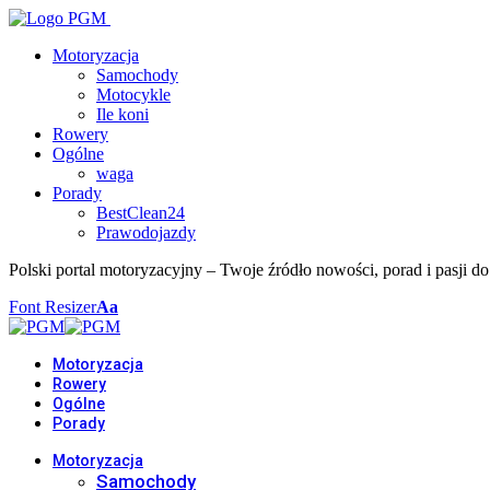
Motoryzacja
Samochody
Motocykle
Ile koni
Rowery
Ogólne
waga
Porady
BestClean24
Prawodojazdy
Polski portal motoryzacyjny – Twoje źródło nowości, porad i pasji do
Font Resizer
Aa
Motoryzacja
Rowery
Ogólne
Porady
Motoryzacja
Samochody