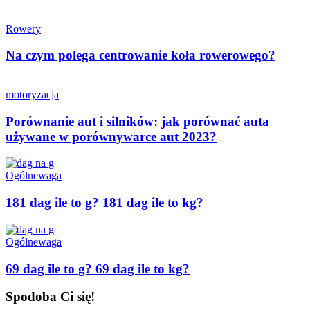
Rowery
Na czym polega centrowanie koła rowerowego?
motoryzacja
Porównanie aut i silników: jak porównać auta
używane w porównywarce aut 2023?
Ogólne
waga
181 dag ile to g? 181 dag ile to kg?
Ogólne
waga
69 dag ile to g? 69 dag ile to kg?
Spodoba Ci się!