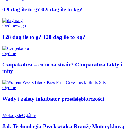
0.9 dag ile to g? 0.9 dag ile to kg?
Ogólne
waga
128 dag ile to g? 128 dag ile to kg?
Ogólne
Czupakabra – co to za stwór? Chupacabra fakty i
mity
Ogólne
Wady i zalety inkubator przedsiębiorczości
Motocykle
Ogólne
Jak Technologia Przekształca Branżę Motocyklową