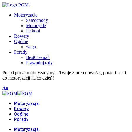
Motoryzacja
Samochody
Motocykle
Ile koni
Rowery
Ogólne
waga
Porady
BestClean24
Prawodojazdy
Polski portal motoryzacyjny – Twoje źródło nowości, porad i pasji
do motoryzacji na co dzień!
Font
Aa
Resizer
Motoryzacja
Rowery
Ogólne
Porady
Motoryzacja