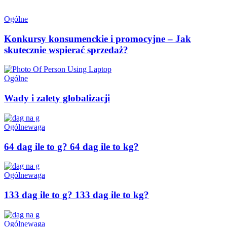
Ogólne
Konkursy konsumenckie i promocyjne – Jak
skutecznie wspierać sprzedaż?
Ogólne
Wady i zalety globalizacji
Ogólne
waga
64 dag ile to g? 64 dag ile to kg?
Ogólne
waga
133 dag ile to g? 133 dag ile to kg?
Ogólne
waga