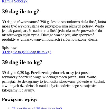
Kamila Sobczyk
39 dag ile to g?
39 dag to równowartość 390 g. Jest to stosunkowo duża ilość, która
może być wykorzystana do przygotowania różnych potraw. Warto
jednak pamiętać, że nadmierna ilość jedzenia może prowadzić do
niezdrowego stylu życia. Dlatego ważne jest, aby spożywać
produkty w umiarkowanych ilościach i zrównoważonej diecie.
Spis tresci
39 dag ile to g?
39 dag ile to kg?
39 dag ile to kg?
39 dag to 0,39 kg. Przeliczenie jednostek masy jest proste –
wystarczy podzielić wagę w dekagramach przez 1000. Warto
pamiętać, że dekagramy to jednostka stosowana głównie w kuchni,
a w innych dziedzinach nauki i życia codziennego stosuje się
kilogramy lub gramy.
Powiązane wpisy:
75 dag ile to g? 75 dag ile to kg?