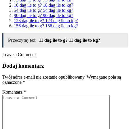
18 dag ile to g? 18 dag ile to kg?
54 dag ile to g? 54 dag ile to kg?
90 dag ile to g? 90 dag ile to kg?
123 dag ile to g? 123 dag ile to kg?
156 dag ile to g? 156 dag ile to kg?
Przeczytaj też:
11 dag ile to g? 11 dag ile to kg?
Leave a Comment
Dodaj komentarz
Twój adres e-mail nie zostanie opublikowany.
Wymagane pola są
oznaczone
*
Komentarz
*