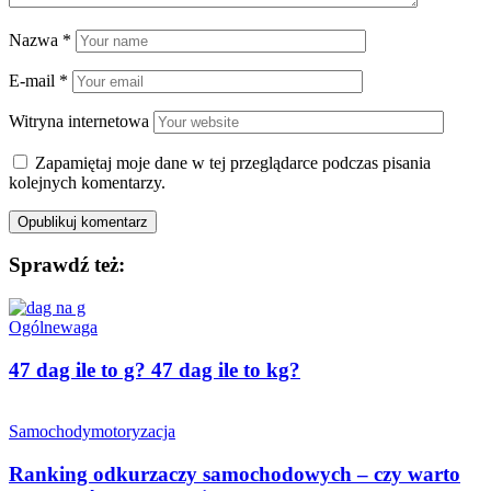
Nazwa
*
E-mail
*
Witryna internetowa
Zapamiętaj moje dane w tej przeglądarce podczas pisania
kolejnych komentarzy.
Sprawdź też:
Ogólne
waga
47 dag ile to g? 47 dag ile to kg?
Samochody
motoryzacja
Ranking odkurzaczy samochodowych – czy warto