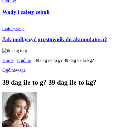
Ogólne
Wady i zalety cebuli
motoryzacja
Jak podłączyć prostownik do akumulatora?
Home
-
Ogólne
-
39 dag ile to g? 39 dag ile to kg?
Ogólne
waga
39 dag ile to g? 39 dag ile to kg?