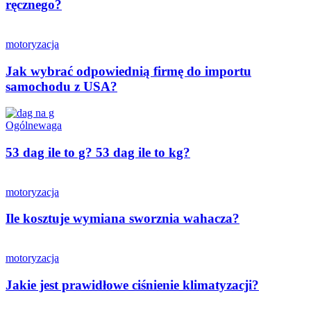
ręcznego?
motoryzacja
Jak wybrać odpowiednią firmę do importu
samochodu z USA?
Ogólne
waga
53 dag ile to g? 53 dag ile to kg?
motoryzacja
Ile kosztuje wymiana sworznia wahacza?
motoryzacja
Jakie jest prawidłowe ciśnienie klimatyzacji?