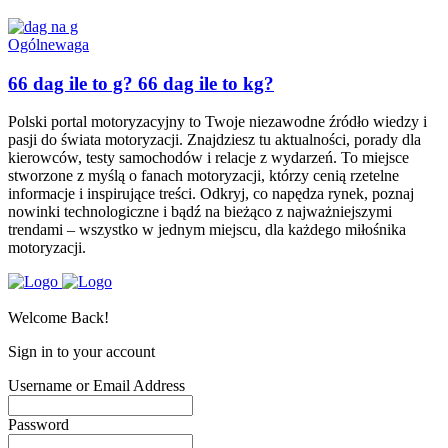
Ogólne
waga
66 dag ile to g? 66 dag ile to kg?
Polski portal motoryzacyjny to Twoje niezawodne źródło wiedzy i
pasji do świata motoryzacji. Znajdziesz tu aktualności, porady dla
kierowców, testy samochodów i relacje z wydarzeń. To miejsce
stworzone z myślą o fanach motoryzacji, którzy cenią rzetelne
informacje i inspirujące treści. Odkryj, co napędza rynek, poznaj
nowinki technologiczne i bądź na bieżąco z najważniejszymi
trendami – wszystko w jednym miejscu, dla każdego miłośnika
motoryzacji.
Welcome Back!
Sign in to your account
Username or Email Address
Password