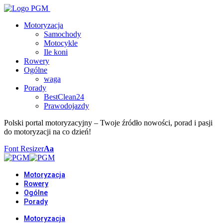
Motoryzacja
Samochody
Motocykle
Ile koni
Rowery
Ogólne
waga
Porady
BestClean24
Prawodojazdy
Polski portal motoryzacyjny – Twoje źródło nowości, porad i pasji
do motoryzacji na co dzień!
Font Resizer
Aa
Motoryzacja
Rowery
Ogólne
Porady
Motoryzacja