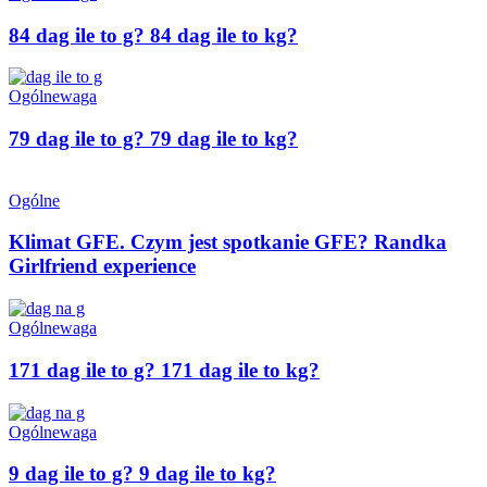
84 dag ile to g? 84 dag ile to kg?
Ogólne
waga
79 dag ile to g? 79 dag ile to kg?
Ogólne
Klimat GFE. Czym jest spotkanie GFE? Randka
Girlfriend experience
Ogólne
waga
171 dag ile to g? 171 dag ile to kg?
Ogólne
waga
9 dag ile to g? 9 dag ile to kg?