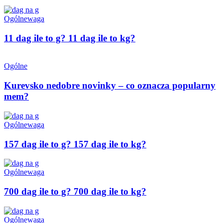
Ogólne
waga
11 dag ile to g? 11 dag ile to kg?
Ogólne
Kurevsko nedobre novinky – co oznacza popularny
mem?
Ogólne
waga
157 dag ile to g? 157 dag ile to kg?
Ogólne
waga
700 dag ile to g? 700 dag ile to kg?
Ogólne
waga