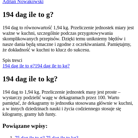
Adrian Nowakowski
194 dag ile to g?
194 dag to równowartość 1,94 kg. Przeliczenie jednostek miary jest
ważne w kuchni, szczególnie podczas przygotowywania
skomplikowanych przepisów. Dzięki temu unikniemy błędów i
nasze dania będą smaczne i zgodne z oczekiwaniami. Pamiętajmy,
że dokładność w kuchni to klucz do sukcesu.
Spis tresci
194 dag ile to g?
194 dag ile to kg?
194 dag ile to kg?
194 dag to 1,94 kg. Przeliczenie jednostek masy jest proste –
wystarczy podzielić wagę w dekagramach przez 100. Warto
pamiętać, że dekagramy to jednostka stosowana głównie w kuchni,
a w innych dziedzinach nauki i życia codziennego stosuje się
kilogramy, gramy lub funty.
Powiązane wpisy:
75 dag ile to g? 75 dag ile to kg?