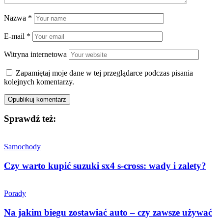
Nazwa
*
E-mail
*
Witryna internetowa
Zapamiętaj moje dane w tej przeglądarce podczas pisania
kolejnych komentarzy.
Sprawdź też:
Samochody
Czy warto kupić suzuki sx4 s-cross: wady i zalety?
Porady
Na jakim biegu zostawiać auto – czy zawsze używać