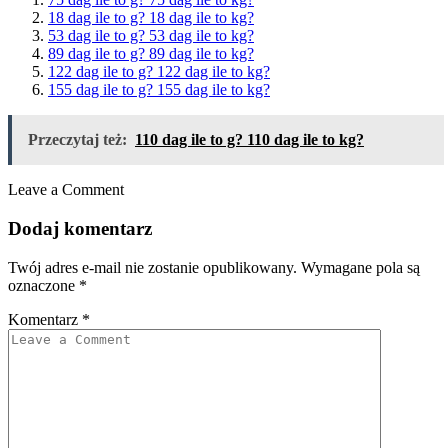
18 dag ile to g? 18 dag ile to kg?
53 dag ile to g? 53 dag ile to kg?
89 dag ile to g? 89 dag ile to kg?
122 dag ile to g? 122 dag ile to kg?
155 dag ile to g? 155 dag ile to kg?
Przeczytaj też:
110 dag ile to g? 110 dag ile to kg?
Leave a Comment
Dodaj komentarz
Twój adres e-mail nie zostanie opublikowany.
Wymagane pola są
oznaczone
*
Komentarz
*