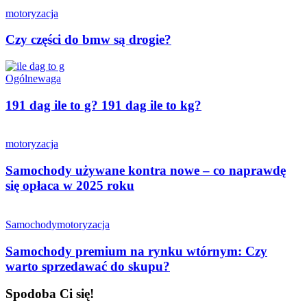
motoryzacja
Czy części do bmw są drogie?
Ogólne
waga
191 dag ile to g? 191 dag ile to kg?
motoryzacja
Samochody używane kontra nowe – co naprawdę
się opłaca w 2025 roku
Samochody
motoryzacja
Samochody premium na rynku wtórnym: Czy
warto sprzedawać do skupu?
Spodoba Ci się!