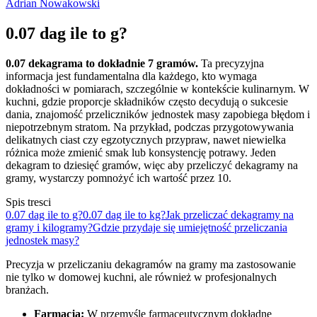
Adrian Nowakowski
0.07 dag ile to g?
0.07 dekagrama to dokładnie 7 gramów.
Ta precyzyjna
informacja jest fundamentalna dla każdego, kto wymaga
dokładności w pomiarach, szczególnie w kontekście kulinarnym. W
kuchni, gdzie proporcje składników często decydują o sukcesie
dania, znajomość przeliczników jednostek masy zapobiega błędom i
niepotrzebnym stratom. Na przykład, podczas przygotowywania
delikatnych ciast czy egzotycznych przypraw, nawet niewielka
różnica może zmienić smak lub konsystencję potrawy. Jeden
dekagram to dziesięć gramów, więc aby przeliczyć dekagramy na
gramy, wystarczy pomnożyć ich wartość przez 10.
Spis tresci
0.07 dag ile to g?
0.07 dag ile to kg?
Jak przeliczać dekagramy na
gramy i kilogramy?
Gdzie przydaje się umiejętność przeliczania
jednostek masy?
Precyzja w przeliczaniu dekagramów na gramy ma zastosowanie
nie tylko w domowej kuchni, ale również w profesjonalnych
branżach.
Farmacja:
W przemyśle farmaceutycznym dokładne