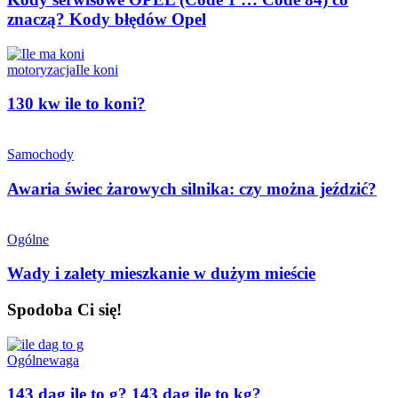
znaczą? Kody błędów Opel
motoryzacja
Ile koni
130 kw ile to koni?
Samochody
Awaria świec żarowych silnika: czy można jeździć?
Ogólne
Wady i zalety mieszkanie w dużym mieście
Spodoba Ci się!
Ogólne
waga
143 dag ile to g? 143 dag ile to kg?