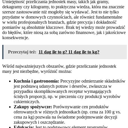
Umiejętność przeliczania jednostek masy, takich jak gramy,
dekagramy czy kilogramy, to praktyczna wiedza, która ma znacznie
szersze zastosowanie niż mogłoby się wydawać. Jest to nie tylko
przydatne w domowych czynnościach, ale również fundamentalne
w wielu profesjonalnych branżach, gdzie precyzja i dokładność
pomiarów są absolutnie kluczowe. Brak tej wiedzy może prowadzić
do błędów, które niosą za sobą zarówno finansowe, jak i jakościowe
konsekwencje.
Przeczytaj też:
11 dag ile to g? 11 dag ile to kg?
Wśród najważniejszych obszarów, gdzie przeliczanie jednostek
masy jest niezbędne, wyróżnić można:
Kuchnia i gastronomia:
Precyzyjne odmierzanie składników
jest podstawą udanych potraw i deserów, zwłaszcza w
przypadku skomplikowanych receptur wymagających
ścisłych proporcji, np. w pieczeniu czy produkcji wyrobów
cukierniczych.
Zakupy spożywcze:
Porównywanie cen produktów
oferowanych w różnych jednostkach (np. cena za 100 g vs.
cena za kg) pozwala na świadome podejmowanie decyzji
zakupowych i oszczędzanie.
Edukacja:
Jest to podstawowy element programów