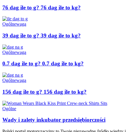
76 dag ile to g? 76 dag ile to kg?
Ogólne
waga
39 dag ile to g? 39 dag ile to kg?
Ogólne
waga
0.7 dag ile to g? 0.7 dag ile to kg?
Ogólne
waga
156 dag ile to g? 156 dag ile to kg?
Ogólne
Wady i zalety inkubator przedsiębiorczości
Polski portal motoryzacyjny to Twoje niezawodne źródło wiedzy i