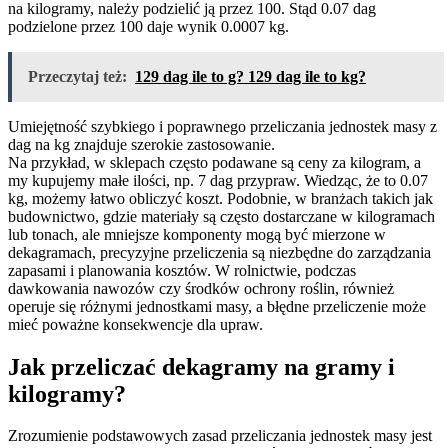
na kilogramy, należy podzielić ją przez 100. Stąd 0.07 dag
podzielone przez 100 daje wynik 0.0007 kg.
Przeczytaj też:
129 dag ile to g? 129 dag ile to kg?
Umiejętność szybkiego i poprawnego przeliczania jednostek masy z
dag na kg znajduje szerokie zastosowanie.
Na przykład, w sklepach często podawane są ceny za kilogram, a
my kupujemy małe ilości, np. 7 dag przypraw. Wiedząc, że to 0.07
kg, możemy łatwo obliczyć koszt. Podobnie, w branżach takich jak
budownictwo, gdzie materiały są często dostarczane w kilogramach
lub tonach, ale mniejsze komponenty mogą być mierzone w
dekagramach, precyzyjne przeliczenia są niezbędne do zarządzania
zapasami i planowania kosztów. W rolnictwie, podczas
dawkowania nawozów czy środków ochrony roślin, również
operuje się różnymi jednostkami masy, a błędne przeliczenie może
mieć poważne konsekwencje dla upraw.
Jak przeliczać dekagramy na gramy i
kilogramy?
Zrozumienie podstawowych zasad przeliczania jednostek masy jest