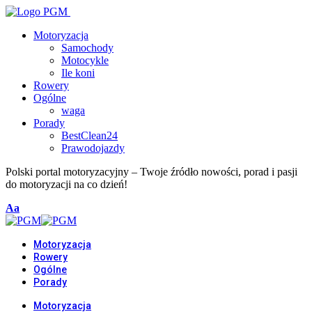
Motoryzacja
Samochody
Motocykle
Ile koni
Rowery
Ogólne
waga
Porady
BestClean24
Prawodojazdy
Polski portal motoryzacyjny – Twoje źródło nowości, porad i pasji
do motoryzacji na co dzień!
Font
Aa
Resizer
Motoryzacja
Rowery
Ogólne
Porady
Motoryzacja