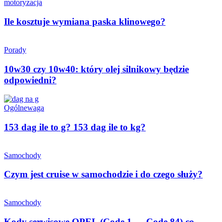
motoryzacja
Ile kosztuje wymiana paska klinowego?
Porady
10w30 czy 10w40: który olej silnikowy będzie
odpowiedni?
Ogólne
waga
153 dag ile to g? 153 dag ile to kg?
Samochody
Czym jest cruise w samochodzie i do czego służy?
Samochody
Kody serwisowe OPEL (Code 1 … Code 84) co