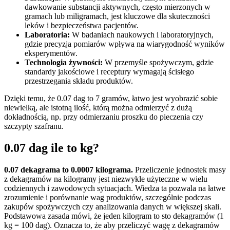
dawkowanie substancji aktywnych, często mierzonych w
gramach lub miligramach, jest kluczowe dla skuteczności
leków i bezpieczeństwa pacjentów.
Laboratoria:
W badaniach naukowych i laboratoryjnych,
gdzie precyzja pomiarów wpływa na wiarygodność wyników
eksperymentów.
Technologia żywności:
W przemyśle spożywczym, gdzie
standardy jakościowe i receptury wymagają ścisłego
przestrzegania składu produktów.
Dzięki temu, że 0.07 dag to 7 gramów, łatwo jest wyobrazić sobie
niewielką, ale istotną ilość, którą można odmierzyć z dużą
dokładnością, np. przy odmierzaniu proszku do pieczenia czy
szczypty szafranu.
0.07 dag ile to kg?
0.07 dekagrama to 0.0007 kilograma.
Przeliczenie jednostek masy
z dekagramów na kilogramy jest niezwykle użyteczne w wielu
codziennych i zawodowych sytuacjach. Wiedza ta pozwala na łatwe
zrozumienie i porównanie wag produktów, szczególnie podczas
zakupów spożywczych czy analizowania danych w większej skali.
Podstawowa zasada mówi, że jeden kilogram to sto dekagramów (1
kg = 100 dag). Oznacza to, że aby przeliczyć wagę z dekagramów