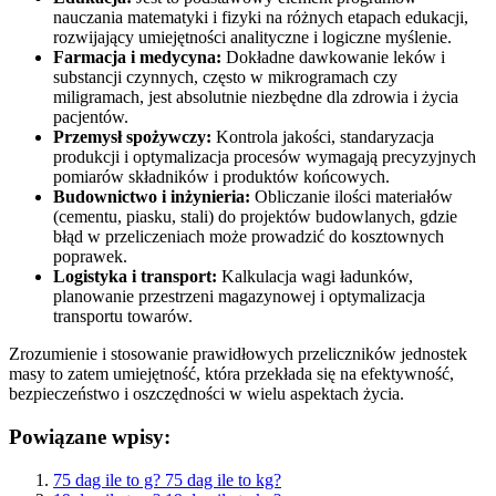
nauczania matematyki i fizyki na różnych etapach edukacji,
rozwijający umiejętności analityczne i logiczne myślenie.
Farmacja i medycyna:
Dokładne dawkowanie leków i
substancji czynnych, często w mikrogramach czy
miligramach, jest absolutnie niezbędne dla zdrowia i życia
pacjentów.
Przemysł spożywczy:
Kontrola jakości, standaryzacja
produkcji i optymalizacja procesów wymagają precyzyjnych
pomiarów składników i produktów końcowych.
Budownictwo i inżynieria:
Obliczanie ilości materiałów
(cementu, piasku, stali) do projektów budowlanych, gdzie
błąd w przeliczeniach może prowadzić do kosztownych
poprawek.
Logistyka i transport:
Kalkulacja wagi ładunków,
planowanie przestrzeni magazynowej i optymalizacja
transportu towarów.
Zrozumienie i stosowanie prawidłowych przeliczników jednostek
masy to zatem umiejętność, która przekłada się na efektywność,
bezpieczeństwo i oszczędności w wielu aspektach życia.
Powiązane wpisy:
75 dag ile to g? 75 dag ile to kg?