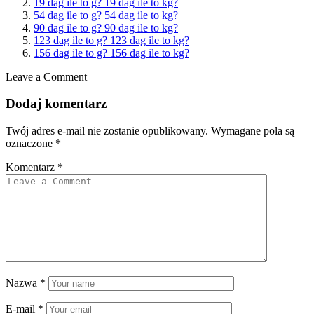
19 dag ile to g? 19 dag ile to kg?
54 dag ile to g? 54 dag ile to kg?
90 dag ile to g? 90 dag ile to kg?
123 dag ile to g? 123 dag ile to kg?
156 dag ile to g? 156 dag ile to kg?
Leave a Comment
Dodaj komentarz
Twój adres e-mail nie zostanie opublikowany.
Wymagane pola są
oznaczone
*
Komentarz
*
Nazwa
*
E-mail
*