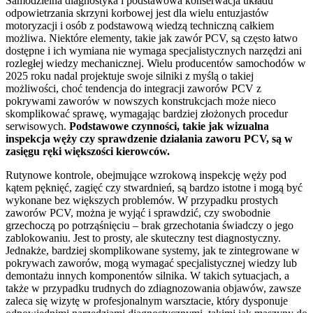
Samodzielna diagnostyka i podstawowa konserwacja układu
odpowietrzania skrzyni korbowej jest dla wielu entuzjastów
motoryzacji i osób z podstawową wiedzą techniczną całkiem
możliwa. Niektóre elementy, takie jak zawór PCV, są często łatwo
dostępne i ich wymiana nie wymaga specjalistycznych narzędzi ani
rozległej wiedzy mechanicznej. Wielu producentów samochodów w
2025 roku nadal projektuje swoje silniki z myślą o takiej
możliwości, choć tendencja do integracji zaworów PCV z
pokrywami zaworów w nowszych konstrukcjach może nieco
skomplikować sprawę, wymagając bardziej złożonych procedur
serwisowych.
Podstawowe czynności, takie jak wizualna
inspekcja węży czy sprawdzenie działania zaworu PCV, są w
zasięgu ręki większości kierowców.
Rutynowe kontrole, obejmujące wzrokową inspekcję węży pod
kątem pęknięć, zagięć czy stwardnień, są bardzo istotne i mogą być
wykonane bez większych problemów. W przypadku prostych
zaworów PCV, można je wyjąć i sprawdzić, czy swobodnie
grzechoczą po potrząśnięciu – brak grzechotania świadczy o jego
zablokowaniu. Jest to prosty, ale skuteczny test diagnostyczny.
Jednakże, bardziej skomplikowane systemy, jak te zintegrowane w
pokrywach zaworów, mogą wymagać specjalistycznej wiedzy lub
demontażu innych komponentów silnika. W takich sytuacjach, a
także w przypadku trudnych do zdiagnozowania objawów, zawsze
zaleca się wizytę w profesjonalnym warsztacie, który dysponuje