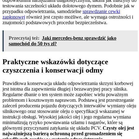
odpowiednimi narzędziami diagnostycznymi, takimi jak maszyny do
testowania szczelności układu dolotowego dymem. Podobnie jak w
przypadku odpowietrzania, samodzielne
sprawdzanie cewki
zapłonowej
również jest często możliwe, ale wymaga ostrożności i
znajomości podstawowych procedur bezpieczeństwa.
Przeczytaj też:
Jaki mercedes-benz sprawdzić jako
samochód do 50 tys zł?
Praktyczne wskazówki dotyczące
czyszczenia i konserwacji odmy
Prawidłowa konserwacja układu odpowietrzania skrzyni korbowej
jest istotna dla zapewnienia długiej i bezawaryjnej pracy silnika.
Regularne dbanie o ten system może zapobiec wielu poważnym
problemom i kosztownym naprawom. Podstawą jest przestrzeganie
zaleceń producenta pojazdu dotyczących interwałów wymiany oleju
silnikowego oraz stosowanie oleju o specyfikacji wskazanej w
instrukcji obsługi. Wysokiej jakości olej i jego regularna wymiana
minimalizują ryzyko powstawania szlamu i nagarów, które są
głównymi przyczynami zatykania się układu PCV.
Czysty olej jest
najważniejszą barierą ochronną przed gromadzeniem się