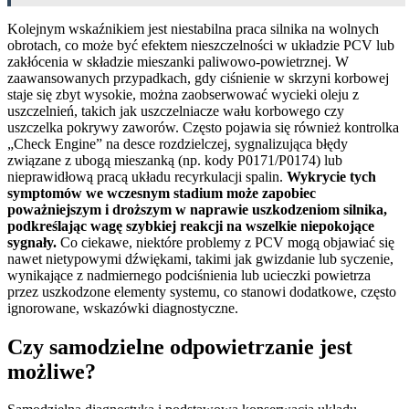
Kolejnym wskaźnikiem jest niestabilna praca silnika na wolnych
obrotach, co może być efektem nieszczelności w układzie PCV lub
zakłócenia w składzie mieszanki paliwowo-powietrznej. W
zaawansowanych przypadkach, gdy ciśnienie w skrzyni korbowej
staje się zbyt wysokie, można zaobserwować wycieki oleju z
uszczelnień, takich jak uszczelniacze wału korbowego czy
uszczelka pokrywy zaworów. Często pojawia się również kontrolka
„Check Engine” na desce rozdzielczej, sygnalizująca błędy
związane z ubogą mieszanką (np. kody P0171/P0174) lub
nieprawidłową pracą układu recyrkulacji spalin.
Wykrycie tych
symptomów we wczesnym stadium może zapobiec
poważniejszym i droższym w naprawie uszkodzeniom silnika,
podkreślając wagę szybkiej reakcji na wszelkie niepokojące
sygnały.
Co ciekawe, niektóre problemy z PCV mogą objawiać się
nawet nietypowymi dźwiękami, takimi jak gwizdanie lub syczenie,
wynikające z nadmiernego podciśnienia lub ucieczki powietrza
przez uszkodzone elementy systemu, co stanowi dodatkowe, często
ignorowane, wskazówki diagnostyczne.
Czy samodzielne odpowietrzanie jest
możliwe?