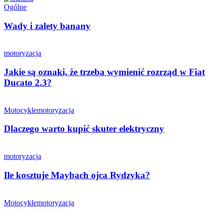
Ogólne
Wady i zalety banany
motoryzacja
Jakie są oznaki, że trzeba wymienić rozrząd w Fiat
Ducato 2.3?
Motocykle
motoryzacja
Dlaczego warto kupić skuter elektryczny
motoryzacja
Ile kosztuje Maybach ojca Rydzyka?
Motocykle
motoryzacja