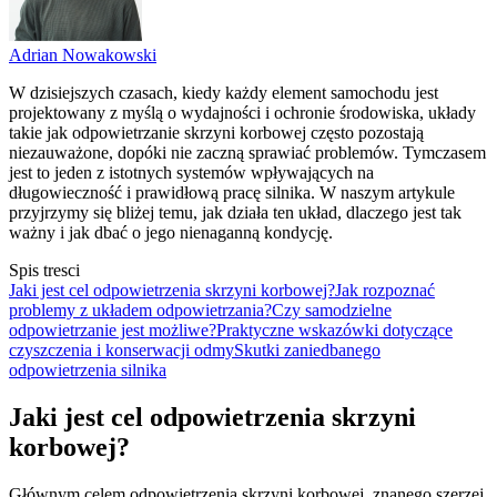
Adrian Nowakowski
W dzisiejszych czasach, kiedy każdy element samochodu jest
projektowany z myślą o wydajności i ochronie środowiska, układy
takie jak odpowietrzanie skrzyni korbowej często pozostają
niezauważone, dopóki nie zaczną sprawiać problemów. Tymczasem
jest to jeden z istotnych systemów wpływających na
długowieczność i prawidłową pracę silnika. W naszym artykule
przyjrzymy się bliżej temu, jak działa ten układ, dlaczego jest tak
ważny i jak dbać o jego nienaganną kondycję.
Spis tresci
Jaki jest cel odpowietrzenia skrzyni korbowej?
Jak rozpoznać
problemy z układem odpowietrzania?
Czy samodzielne
odpowietrzanie jest możliwe?
Praktyczne wskazówki dotyczące
czyszczenia i konserwacji odmy
Skutki zaniedbanego
odpowietrzenia silnika
Jaki jest cel odpowietrzenia skrzyni
korbowej?
Głównym celem odpowietrzenia skrzyni korbowej, znanego szerzej