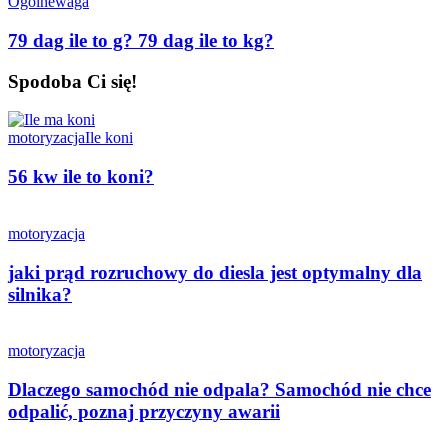
Ogólne
waga
79 dag ile to g? 79 dag ile to kg?
Spodoba Ci się!
motoryzacja
Ile koni
56 kw ile to koni?
motoryzacja
jaki prąd rozruchowy do diesla jest optymalny dla
silnika?
motoryzacja
Dlaczego samochód nie odpala? Samochód nie chce
odpalić, poznaj przyczyny awarii