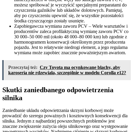
możesz spróbować je wyczyścić specjalnymi preparatami do
czyszczenia gaźników lub układów dolotowych. Pamiętaj,
aby po czyszczeniu upewnić się, że wszystkie pozostałości
środka czyszczącego zostały usunięte.
Zapobiegawcza wymiana zaworu PCV – Wiele warsztatów i
producentów zaleca profilaktyczną wymianę zaworu PCV co
30 000–50 000 mil (około 48 000–80 000 km) lub zgodnie z
harmonogramem konserwacji określonym przez producenta
pojazdu. Jest to relatywnie niedrogi element, a jego regularna
wymiana może zapobiec znacznie poważniejszym awariom.
Przeczytaj też:
Czy Toyota ma ocynkowane blachy, aby
karoseria nie rdzewiała, szczególnie w modelu Corolla e12?
Skutki zaniedbanego odpowietrzenia
silnika
Zaniedbanie układu odpowietrzania skrzyni korbowej może
prowadzić do szeregu poważnych i kosztownych konsekwencji dla
silnika. Jednym z najbardziej powszechnych problemów jest
znaczne zwiększenie zużycia oleju silnikowego oraz występowanie
zewnętrznych wycieków. Nadmierne ciśnienie w skrzyni korbowej,