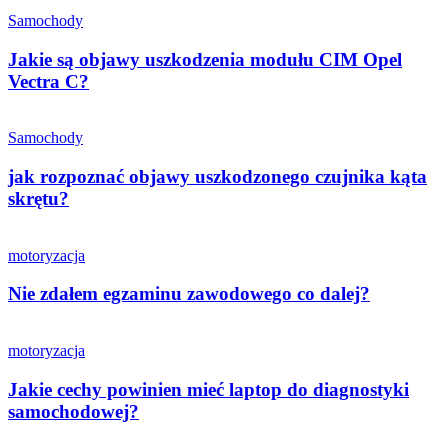
Samochody
Jakie są objawy uszkodzenia modułu CIM Opel
Vectra C?
Samochody
jak rozpoznać objawy uszkodzonego czujnika kąta
skrętu?
motoryzacja
Nie zdałem egzaminu zawodowego co dalej?
motoryzacja
Jakie cechy powinien mieć laptop do diagnostyki
samochodowej?