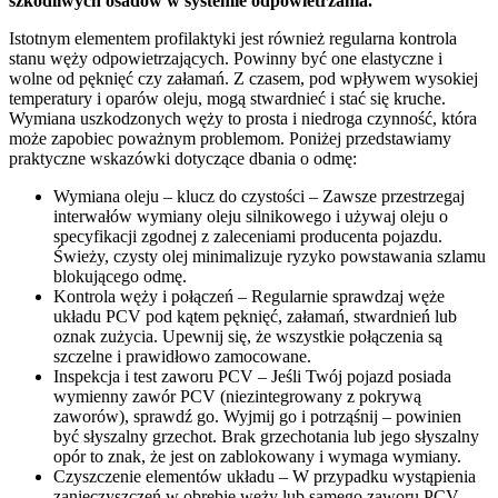
szkodliwych osadów w systemie odpowietrzania.
Istotnym elementem profilaktyki jest również regularna kontrola
stanu węży odpowietrzających. Powinny być one elastyczne i
wolne od pęknięć czy załamań. Z czasem, pod wpływem wysokiej
temperatury i oparów oleju, mogą stwardnieć i stać się kruche.
Wymiana uszkodzonych węży to prosta i niedroga czynność, która
może zapobiec poważnym problemom. Poniżej przedstawiamy
praktyczne wskazówki dotyczące dbania o odmę:
Wymiana oleju – klucz do czystości – Zawsze przestrzegaj
interwałów wymiany oleju silnikowego i używaj oleju o
specyfikacji zgodnej z zaleceniami producenta pojazdu.
Świeży, czysty olej minimalizuje ryzyko powstawania szlamu
blokującego odmę.
Kontrola węży i połączeń – Regularnie sprawdzaj węże
układu PCV pod kątem pęknięć, załamań, stwardnień lub
oznak zużycia. Upewnij się, że wszystkie połączenia są
szczelne i prawidłowo zamocowane.
Inspekcja i test zaworu PCV – Jeśli Twój pojazd posiada
wymienny zawór PCV (niezintegrowany z pokrywą
zaworów), sprawdź go. Wyjmij go i potrząśnij – powinien
być słyszalny grzechot. Brak grzechotania lub jego słyszalny
opór to znak, że jest on zablokowany i wymaga wymiany.
Czyszczenie elementów układu – W przypadku wystąpienia
zanieczyszczeń w obrębie węży lub samego zaworu PCV,