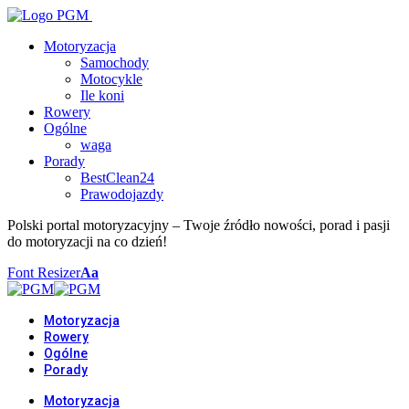
Motoryzacja
Samochody
Motocykle
Ile koni
Rowery
Ogólne
waga
Porady
BestClean24
Prawodojazdy
Polski portal motoryzacyjny – Twoje źródło nowości, porad i pasji
do motoryzacji na co dzień!
Font Resizer
Aa
Motoryzacja
Rowery
Ogólne
Porady
Motoryzacja