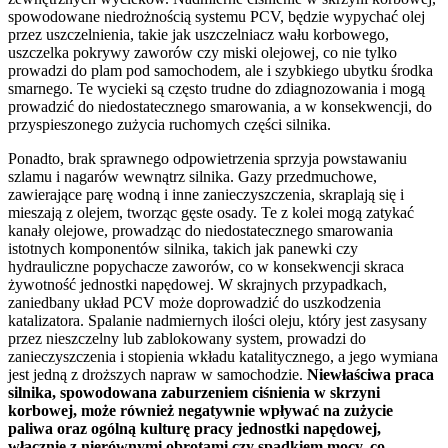
spowodowane niedrożnością systemu PCV, będzie wypychać olej
przez uszczelnienia, takie jak uszczelniacz wału korbowego,
uszczelka pokrywy zaworów czy miski olejowej, co nie tylko
prowadzi do plam pod samochodem, ale i szybkiego ubytku środka
smarnego. Te wycieki są często trudne do zdiagnozowania i mogą
prowadzić do niedostatecznego smarowania, a w konsekwencji, do
przyspieszonego zużycia ruchomych części silnika.
Ponadto, brak sprawnego odpowietrzenia sprzyja powstawaniu
szlamu i nagarów wewnątrz silnika. Gazy przedmuchowe,
zawierające parę wodną i inne zanieczyszczenia, skraplają się i
mieszają z olejem, tworząc gęste osady. Te z kolei mogą zatykać
kanały olejowe, prowadząc do niedostatecznego smarowania
istotnych komponentów silnika, takich jak panewki czy
hydrauliczne popychacze zaworów, co w konsekwencji skraca
żywotność jednostki napędowej. W skrajnych przypadkach,
zaniedbany układ PCV może doprowadzić do uszkodzenia
katalizatora. Spalanie nadmiernych ilości oleju, który jest zasysany
przez nieszczelny lub zablokowany system, prowadzi do
zanieczyszczenia i stopienia wkładu katalitycznego, a jego wymiana
jest jedną z droższych napraw w samochodzie.
Niewłaściwa praca
silnika, spowodowana zaburzeniem ciśnienia w skrzyni
korbowej, może również negatywnie wpływać na zużycie
paliwa oraz ogólną kulturę pracy jednostki napędowej,
włącznie z nierównymi obrotami czy spadkiem mocy, co