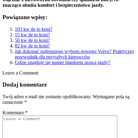
znacząco obniża komfort i bezpieczeństwo jazdy.
Powiązane wpisy:
103 kw ile to koni?
15 kw ile to koni?
50 kw ile to koni?
82 kw ile to koni?
Jak dokonać najlepszego wyboru nowego Volvo? Praktyczny
przewodnik dla przyszłych kierowców
Gdzie znajduje się numer blankietu prawa jazdy?
Leave a Comment
Dodaj komentarz
Twój adres e-mail nie zostanie opublikowany.
Wymagane pola są
oznaczone
*
Komentarz
*