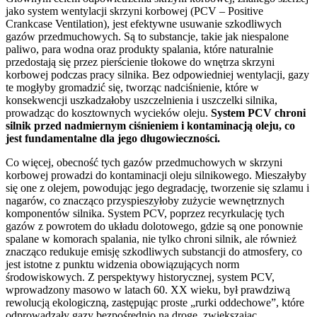
jako system wentylacji skrzyni korbowej (PCV – Positive
Crankcase Ventilation), jest efektywne usuwanie szkodliwych
gazów przedmuchowych. Są to substancje, takie jak niespalone
paliwo, para wodna oraz produkty spalania, które naturalnie
przedostają się przez pierścienie tłokowe do wnętrza skrzyni
korbowej podczas pracy silnika. Bez odpowiedniej wentylacji, gazy
te mogłyby gromadzić się, tworząc nadciśnienie, które w
konsekwencji uszkadzałoby uszczelnienia i uszczelki silnika,
prowadząc do kosztownych wycieków oleju.
System PCV chroni
silnik przed nadmiernym ciśnieniem i kontaminacją oleju, co
jest fundamentalne dla jego długowieczności.
Co więcej, obecność tych gazów przedmuchowych w skrzyni
korbowej prowadzi do kontaminacji oleju silnikowego. Mieszałyby
się one z olejem, powodując jego degradację, tworzenie się szlamu i
nagarów, co znacząco przyspieszyłoby zużycie wewnętrznych
komponentów silnika. System PCV, poprzez recyrkulację tych
gazów z powrotem do układu dolotowego, gdzie są one ponownie
spalane w komorach spalania, nie tylko chroni silnik, ale również
znacząco redukuje emisję szkodliwych substancji do atmosfery, co
jest istotne z punktu widzenia obowiązujących norm
środowiskowych. Z perspektywy historycznej, system PCV,
wprowadzony masowo w latach 60. XX wieku, był prawdziwą
rewolucją ekologiczną, zastępując proste „rurki oddechowe”, które
odprowadzały gazy bezpośrednio na drogę, zwiększając