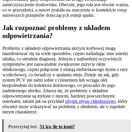
zanieczyszczenie środowiska. Obecnie, jego rola jest równie ważna,
co w przeszłości, a nawet zyskała na znaczeniu w kontekście coraz
surowszych przepisów dotyczących emisji spalin.
Jak rozpoznać problemy z układem
odpowietrzania?
Problemy z układem odpowietrzania skrzyni korbowej mogą
manifestować się na wiele sposobów, często naśladując inne usterki
silnika, co utrudnia diagnozę. Jednym z najbardziej oczywistych
symptomów jest zauważalnie zwiększone zużycie oleju
silnikowego, często połączone z emisją niebieskawego dymu z rury
wydechowej, co świadczy o spalaniu oleju. Dzieje się tak, gdy
system PCV nie radzi sobie z ciśnieniem lub wciąga olej
bezpośrednio do kolektora dolotowego, co prowadzi do jego
nadmiernego ubytku. Zdarza się, że problemy z układem
odpowietrzania są mylone z innymi, bardziej powszechnymi
usterkami, takimi jak na przykład
ubytek płynu chłodniczego
, który
również może wskazywać na problemy z silnikiem, ale o zupełnie
innym charakterze.
Przeczytaj też:
51 kw ile to koni?