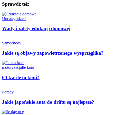
Sprawdź też:
Uncategorized
Wady i zalety edukacji domowej
Samochody
Jakie są objawy zapowietrzonego wysprzęglika?
motoryzacja
Ile koni
64 kw ile to koni?
Porady
Jakie japońskie auta do driftu są najlepsze?