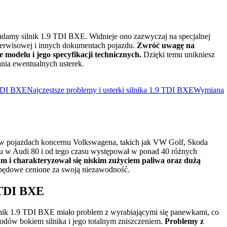
iadamy silnik 1.9 TDI BXE. Widnieje ono zazwyczaj na specjalnej
e serwisowej i innych dokumentach pojazdu.
Zwróć uwagę na
e modelu i jego specyfikacji technicznych.
Dzięki temu unikniesz
nia ewentualnych usterek.
 TDI BXE
Najczęstsze problemy i usterki silnika 1.9 TDI BXE
Wymiana
 w pojazdach koncernu Volkswagena, takich jak VW Golf, Skoda
ku w Audi 80 i od tego czasu występował w ponad 40 różnych
m i charakteryzował się niskim zużyciem paliwa oraz dużą
apędowe cenione za swoją niezawodność.
9 TDI BXE
nik 1.9 TDI BXE miało problem z wyrabiającymi się panewkami, co
dów bokiem silnika i jego totalnym zniszczeniem.
Problemy z