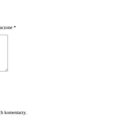
naczone
*
ch komentarzy.