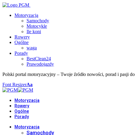
Motoryzacja
Samochody
Motocykle
Ile koni
Rowery
Ogólne
waga
Porady
BestClean24
Prawodojazdy
Polski portal motoryzacyjny – Twoje źródło nowości, porad i pasji do
Font Resizer
Aa
Motoryzacja
Rowery
Ogólne
Porady
Motoryzacja
Samochody