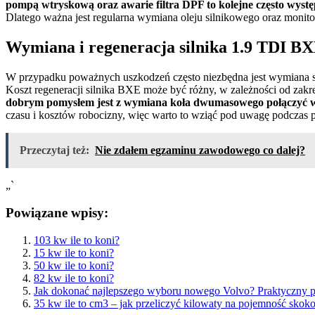
pompą wtryskową oraz awarie filtra DPF to kolejne często występu
Dlatego ważna jest regularna wymiana oleju silnikowego oraz monito
Wymiana i regeneracja silnika 1.9 TDI B
W przypadku poważnych uszkodzeń często niezbędna jest wymiana s
Koszt regeneracji silnika BXE może być różny, w zależności od zak
dobrym pomysłem jest z wymiana koła dwumasowego połączyć 
czasu i kosztów robocizny, więc warto to wziąć pod uwagę podczas
Przeczytaj też:
Nie zdałem egzaminu zawodowego co dalej?
„`
Powiązane wpisy:
103 kw ile to koni?
15 kw ile to koni?
50 kw ile to koni?
82 kw ile to koni?
Jak dokonać najlepszego wyboru nowego Volvo? Praktyczny p
35 kw ile to cm3 – jak przeliczyć kilowaty na pojemność sko