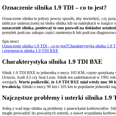
Oznaczenie silnika 1.9 TDI – co to jest?
Oznaczenie silnika to jedyny pewny sposób, aby stwierdzić, czy pos
tabliczce umieszczonej na bloku silnika lub na naklejkach w książc
oznaczenie silnika, ponieważ to ono pozwoli na dokładne ustaleni
pomyłek podczas zakupu części zamiennych lub podczas diagnozowa
Spis tresci
Oznaczenie silnika 1.9 TDI – co to jest?
Charakterystyka silnika 1.9
i regeneracja silnika 1.9 TDI BXE
Charakterystyka silnika 1.9 TDI BXE
Silnik 1.9 TDI BXE to jednostka o mocy 105 KM, często spotykana
Octavia, Audi A3 czy Seat Leon. Silnik ten zadebiutował w 1991 ro
wersjach.
Warto podkreślić, że 1.9 TDI BXE miał wtedy moc 90 k
trwałością.
Silniki o mocy 90 km i 105 km to popularne jednostki n
Najczęstsze problemy i usterki silnika 1.
Jedną z wad tego silnika są problemy z panewkami korbowodów. Sil
mogło prowadzić do poważnych usterek, a nawet wypadania korbowo