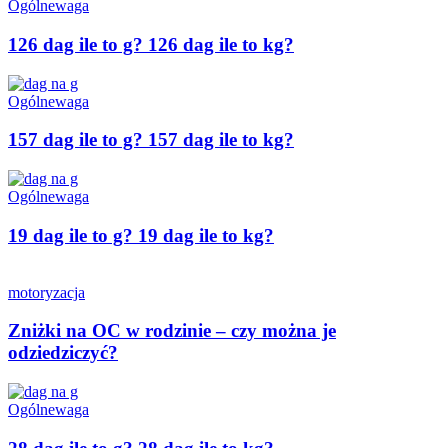
Ogólne
waga
126 dag ile to g? 126 dag ile to kg?
Ogólne
waga
157 dag ile to g? 157 dag ile to kg?
Ogólne
waga
19 dag ile to g? 19 dag ile to kg?
motoryzacja
Zniżki na OC w rodzinie – czy można je
odziedziczyć?
Ogólne
waga