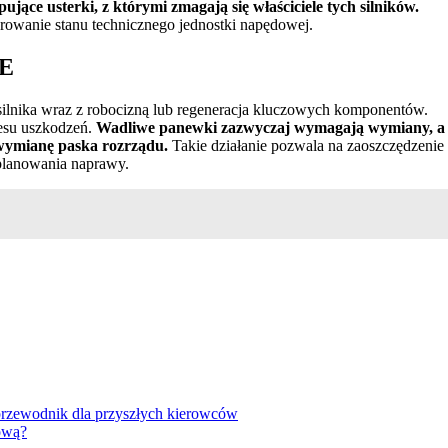
jące usterki, z którymi zmagają się właściciele tych silników.
rowanie stanu technicznego jednostki napędowej.
XE
ilnika wraz z robocizną lub regeneracja kluczowych komponentów.
resu uszkodzeń.
Wadliwe panewki zazwyczaj wymagają wymiany, a
wymianę paska rozrządu.
Takie działanie pozwala na zaoszczędzenie
 planowania naprawy.
rzewodnik dla przyszłych kierowców
kową?