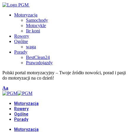
Motoryzacja
Samochody
Motocykle
Ile koni
Rowery
Ogólne
waga
Porady
BestClean24
Prawodojazdy
Polski portal motoryzacyjny – Twoje źródło nowości, porad i pasji
do motoryzacji na co dzień!
Font
Aa
Resizer
Motoryzacja
Rowery
Ogólne
Porady
Motoryzacja