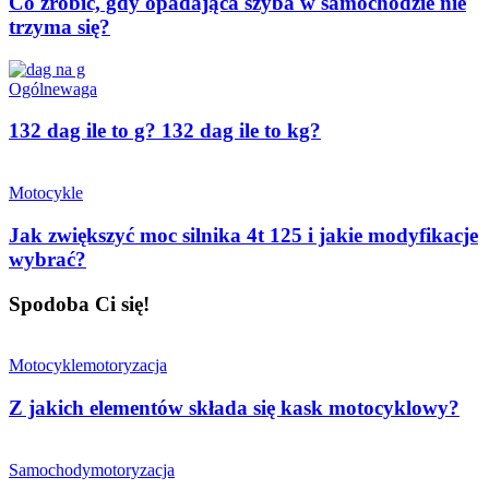
Co zrobić, gdy opadająca szyba w samochodzie nie
trzyma się?
Ogólne
waga
132 dag ile to g? 132 dag ile to kg?
Motocykle
Jak zwiększyć moc silnika 4t 125 i jakie modyfikacje
wybrać?
Spodoba Ci się!
Motocykle
motoryzacja
Z jakich elementów składa się kask motocyklowy?
Samochody
motoryzacja