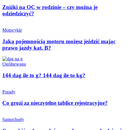
Zniżki na OC w rodzinie – czy można je
odziedziczyć?
Motocykle
Jaką pojemnością motoru możesz jeździć mając
prawo jazdy kat. B?
Ogólne
waga
144 dag ile to g? 144 dag ile to kg?
Porady
Co grozi za nieczytelne tablice rejestracyjne?
Samochody