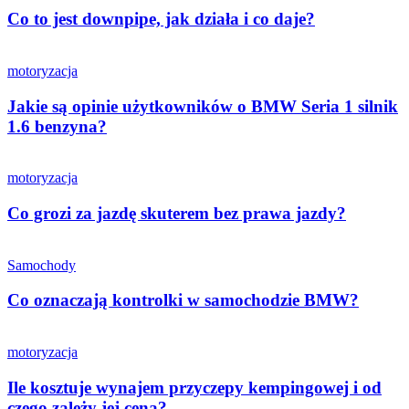
Co to jest downpipe, jak działa i co daje?
motoryzacja
Jakie są opinie użytkowników o BMW Seria 1 silnik
1.6 benzyna?
motoryzacja
Co grozi za jazdę skuterem bez prawa jazdy?
Samochody
Co oznaczają kontrolki w samochodzie BMW?
motoryzacja
Ile kosztuje wynajem przyczepy kempingowej i od
czego zależy jej cena?