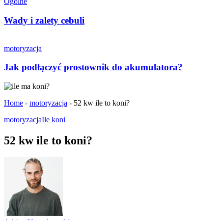
Ogólne
Wady i zalety cebuli
motoryzacja
Jak podłączyć prostownik do akumulatora?
Home
-
motoryzacja
-
52 kw ile to koni?
motoryzacja
Ile koni
52 kw ile to koni?