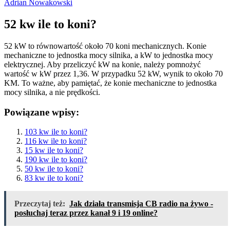
Adrian Nowakowski
52 kw ile to koni?
52 kW to równowartość około 70 koni mechanicznych. Konie
mechaniczne to jednostka mocy silnika, a kW to jednostka mocy
elektrycznej. Aby przeliczyć kW na konie, należy pomnożyć
wartość w kW przez 1,36. W przypadku 52 kW, wynik to około 70
KM. To ważne, aby pamiętać, że konie mechaniczne to jednostka
mocy silnika, a nie prędkości.
Powiązane wpisy:
103 kw ile to koni?
116 kw ile to koni?
15 kw ile to koni?
190 kw ile to koni?
50 kw ile to koni?
83 kw ile to koni?
Przeczytaj też:
Jak działa transmisja CB radio na żywo -
posłuchaj teraz przez kanał 9 i 19 online?